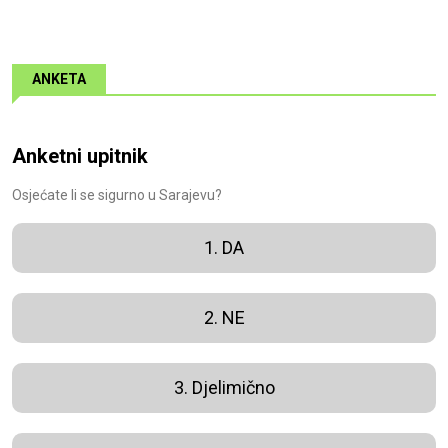
ANKETA
Anketni upitnik
Osjećate li se sigurno u Sarajevu?
1. DA
2. NE
3. Djelimično