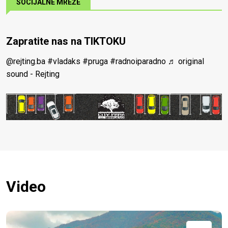
SOCIJALNE MREŽE
Zapratite nas na TIKTOKU
@rejting.ba
#vladaks
#pruga
#radnoiparadno
♬ original
sound - Rejting
Video