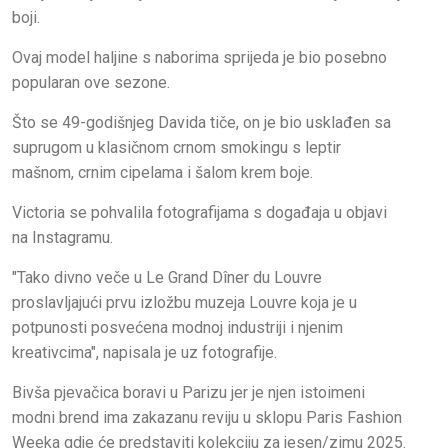
boji.
Ovaj model haljine s naborima sprijeda je bio posebno
popularan ove sezone.
Što se 49-godišnjeg Davida tiče, on je bio usklađen sa
suprugom u klasičnom crnom smokingu s leptir
mašnom, crnim cipelama i šalom krem ​​boje.
Victoria se pohvalila fotografijama s događaja u objavi
na Instagramu.
"Tako divno veče u Le Grand Dîner du Louvre
proslavljajući prvu izložbu muzeja Louvre koja je u
potpunosti posvećena modnoj industriji i njenim
kreativcima", napisala je uz fotografije.
Bivša pjevačica boravi u Parizu jer je njen istoimeni
modni brend ima zakazanu reviju u sklopu Paris Fashion
Weeka gdje će predstaviti kolekciju za jesen/zimu 2025.