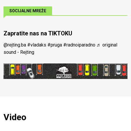
SOCIJALNE MREŽE
Zapratite nas na TIKTOKU
@rejting.ba
#vladaks
#pruga
#radnoiparadno
♬ original
sound - Rejting
Video