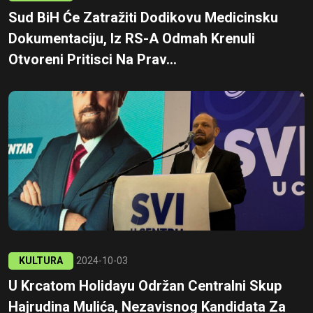
Sud BiH Će Zatražiti Dodikovu Medicinsku
Dokumentaciju, Iz RS-A Odmah Krenuli
Otvoreni Pritisci Na Prav...
KULTURA
2024-10-03
U Krcatom Holidayu Održan Centralni Skup
Hajrudina Mulića, Nezavisnog Kandidata Za