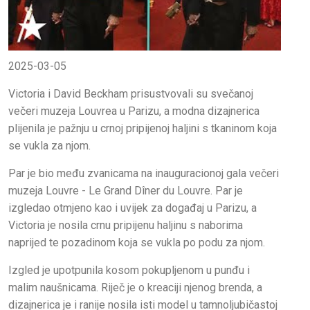
2025-03-05
Victoria i David Beckham prisustvovali su svečanoj
večeri muzeja Louvrea u Parizu, a modna dizajnerica
plijenila je pažnju u crnoj pripijenoj haljini s tkaninom koja
se vukla za njom.
Par je bio među zvanicama na inauguracionoj gala večeri
muzeja Louvre - Le Grand Dîner du Louvre. Par je
izgledao otmjeno kao i uvijek za događaj u Parizu, a
Victoria je nosila crnu pripijenu haljinu s naborima
naprijed te pozadinom koja se vukla po podu za njom.
Izgled je upotpunila kosom pokupljenom u punđu i
malim naušnicama. Riječ je o kreaciji njenog brenda, a
dizajnerica je i ranije nosila isti model u tamnoljubičastoj