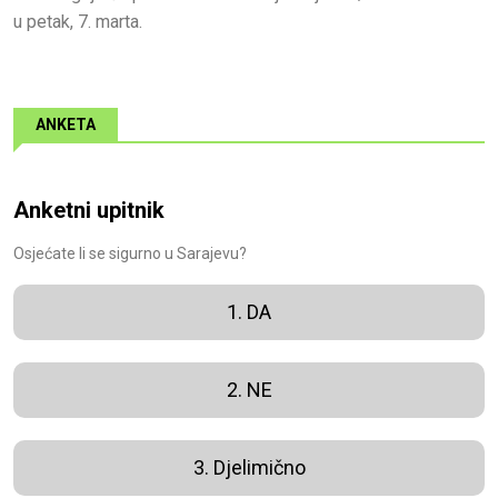
u petak, 7. marta.
ANKETA
Anketni upitnik
Osjećate li se sigurno u Sarajevu?
1. DA
2. NE
3. Djelimično