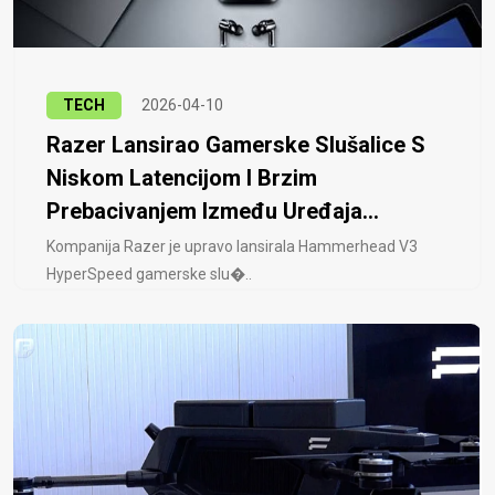
TECH
2026-04-10
Razer Lansirao Gamerske Slušalice S
Niskom Latencijom I Brzim
Prebacivanjem Između Uređaja...
Kompanija Razer je upravo lansirala Hammerhead V3
HyperSpeed ​​gamerske slu�..