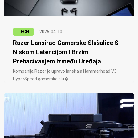
TECH
2026-04-10
Razer Lansirao Gamerske Slušalice S
Niskom Latencijom I Brzim
Prebacivanjem Između Uređaja...
Kompanija Razer je upravo lansirala Hammerhead V3
HyperSpeed ​​gamerske slu�..