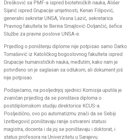
Drešković sa PMF-a ispred biotehničkih nauka, Ališer
Sijarić ispred Grupacije umjetnosti, Kenan Filipović,
generalni sekretar UNSA, Vesna Lazić, sekretarica
Pravnog fakulteta te Berina Smajlović-Doljančić, šefica
Službe za pravne poslove UNSA-e.
Prijedlog o poništenju diplome nije potpisao samo Darko
Tomašević iz Katoličkog bogoslovnog fakulteta ispred
Grupacije humanističkih nauka, međutim, kako nam je
potvrđeno on je saglasan sa odlukom, ali dokument još
nije potpisao.
Podsjećamo, na posljednjoj sjednici Komisija uputila je
zvaničan prijedlog da se poništava diploma o
postdiplomskom studiju direktorice KCUS-a.
Posljedično, ovo po automatizmu znači da se Sebiji
Izetbegović poništavaju ranije ostvareni statusi
magistra, docenta i da joj se poništavaju i doktorat, i
status profesora na Univerzitetu u Sarajevu.