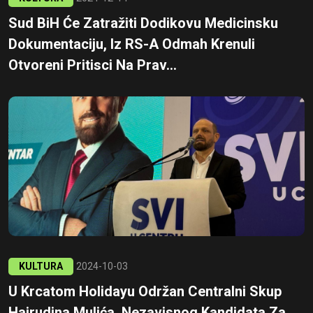
Sud BiH Će Zatražiti Dodikovu Medicinsku
Dokumentaciju, Iz RS-A Odmah Krenuli
Otvoreni Pritisci Na Prav...
KULTURA
2024-10-03
U Krcatom Holidayu Održan Centralni Skup
Hajrudina Mulića, Nezavisnog Kandidata Za