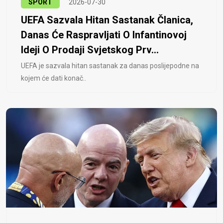
SPORT
2026-07-30
UEFA Sazvala Hitan Sastanak Članica,
Danas Će Raspravljati O Infantinovoj
Ideji O Prodaji Svjetskog Prv...
UEFA je sazvala hitan sastanak za danas poslijepodne na
kojem će dati konač..