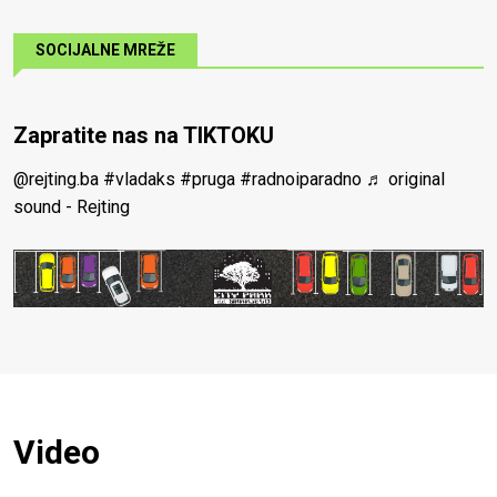
SOCIJALNE MREŽE
Zapratite nas na TIKTOKU
@rejting.ba
#vladaks
#pruga
#radnoiparadno
♬ original
sound - Rejting
Video