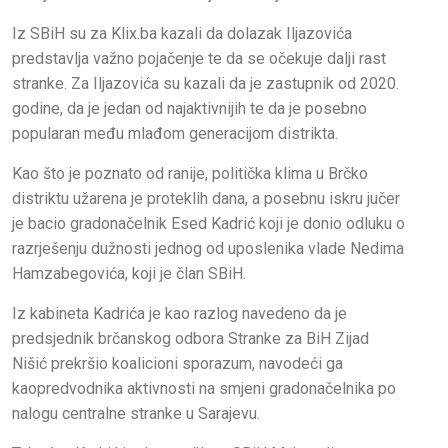
Iz SBiH su za Klix.ba kazali da dolazak Iljazovića
predstavlja važno pojačenje te da se očekuje dalji rast
stranke. Za Iljazovića su kazali da je zastupnik od 2020.
godine, da je jedan od najaktivnijih te da je posebno
popularan među mlađom generacijom distrikta.
Kao što je poznato od ranije, politička klima u Brčko
distriktu užarena je proteklih dana, a posebnu iskru jučer
je bacio gradonačelnik Esed Kadrić koji je donio odluku o
razrješenju dužnosti jednog od uposlenika vlade Nedima
Hamzabegovića, koji je član SBiH.
Iz kabineta Kadrića je kao razlog navedeno da je
predsjednik brčanskog odbora Stranke za BiH Zijad
Nišić prekršio koalicioni sporazum, navodeći ga
kaopredvodnika aktivnosti na smjeni gradonačelnika po
nalogu centralne stranke u Sarajevu.