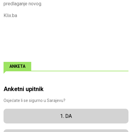
predlaganje novog.
Klix.ba
ANKETA
Anketni upitnik
Osjećate li se sigurno u Sarajevu?
1. DA