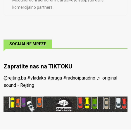
Međunarodni aerodrom Sarajevo je saopštio da je
komercijalno partners..
SOCIJALNE MREŽE
Zapratite nas na TIKTOKU
@rejting.ba
#vladaks
#pruga
#radnoiparadno
♬ original
sound - Rejting