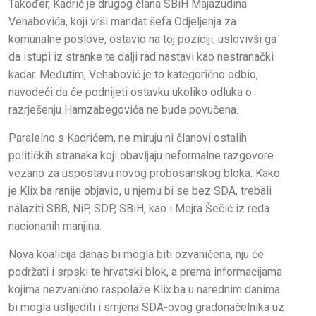
Također, Kadrić je drugog člana SBiH Majazudina
Vehabovića, koji vrši mandat šefa Odjeljenja za
komunalne poslove, ostavio na toj poziciji, uslovivši ga
da istupi iz stranke te dalji rad nastavi kao nestranački
kadar. Međutim, Vehabović je to kategorično odbio,
navodeći da će podnijeti ostavku ukoliko odluka o
razrješenju Hamzabegovića ne bude povučena.
Paralelno s Kadrićem, ne miruju ni članovi ostalih
političkih stranaka koji obavljaju neformalne razgovore
vezano za uspostavu novog probosanskog bloka. Kako
je Klix.ba ranije objavio, u njemu bi se bez SDA, trebali
nalaziti SBB, NiP, SDP, SBiH, kao i Mejra Šečić iz reda
nacionanih manjina.
Nova koalicija danas bi mogla biti ozvaničena, nju će
podržati i srpski te hrvatski blok, a prema informacijama
kojima nezvanično raspolaže Klix.ba u narednim danima
bi mogla uslijediti i smjena SDA-ovog gradonačelnika uz