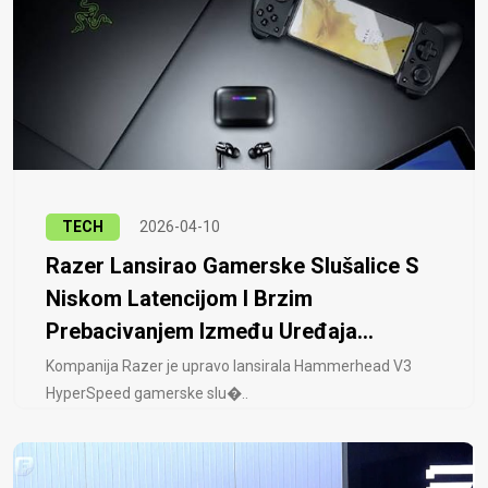
TECH
2026-04-10
Razer Lansirao Gamerske Slušalice S
Niskom Latencijom I Brzim
Prebacivanjem Između Uređaja...
Kompanija Razer je upravo lansirala Hammerhead V3
HyperSpeed ​​gamerske slu�..