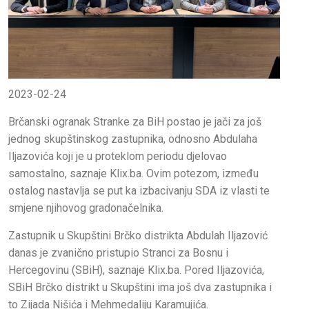
2023-02-24
Brčanski ogranak Stranke za BiH postao je jači za još
jednog skupštinskog zastupnika, odnosno Abdulaha
Iljazovića koji je u proteklom periodu djelovao
samostalno, saznaje Klix.ba. Ovim potezom, između
ostalog nastavlja se put ka izbacivanju SDA iz vlasti te
smjene njihovog gradonačelnika.
Zastupnik u Skupštini Brčko distrikta Abdulah Iljazović
danas je zvanično pristupio Stranci za Bosnu i
Hercegovinu (SBiH), saznaje Klix.ba. Pored Iljazovića,
SBiH Brčko distrikt u Skupštini ima još dva zastupnika i
to Zijada Nišića i Mehmedaliju Karamujića.