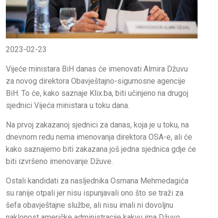
2023-02-23
Vijeće ministara BiH danas će imenovati Almira Džuvu
za novog direktora Obavještajno-sigurnosne agencije
BiH. To će, kako saznaje Klix.ba, biti učinjeno na drugoj
sjednici Vijeća ministara u toku dana.
Na prvoj zakazanoj sjednici za danas, koja je u toku, na
dnevnom redu nema imenovanja direktora OSA-e, ali će
kako saznajemo biti zakazana još jedna sjednica gdje će
biti izvršeno imenovanje Džuve.
Ostali kandidati za nasljednika Osmana Mehmedagića
su ranije otpali jer nisu ispunjavali ono što se traži za
šefa obavještajne službe, ali nisu imali ni dovoljnu
naklonost američke administracije kakvu ima Džuvo.