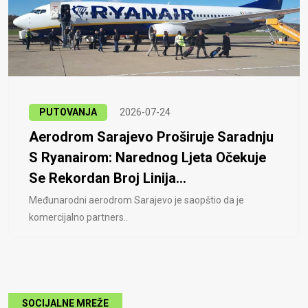
PUTOVANJA
2026-07-24
Aerodrom Sarajevo Proširuje Saradnju
S Ryanairom: Narednog Ljeta Očekuje
Se Rekordan Broj Linija...
Međunarodni aerodrom Sarajevo je saopštio da je
komercijalno partners..
SOCIJALNE MREŽE