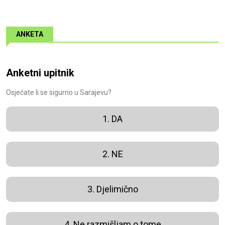
ANKETA
Anketni upitnik
Osjećate li se sigurno u Sarajevu?
1. DA
2. NE
3. Djelimično
4. Ne razmišljam o tome