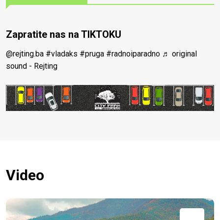
Zapratite nas na TIKTOKU
@rejting.ba
#vladaks
#pruga
#radnoiparadno
♬ original
sound - Rejting
Video