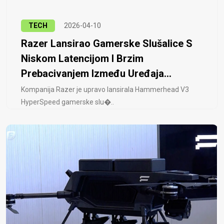
TECH
2026-04-10
Razer Lansirao Gamerske Slušalice S
Niskom Latencijom I Brzim
Prebacivanjem Između Uređaja...
Kompanija Razer je upravo lansirala Hammerhead V3
HyperSpeed ​​gamerske slu�..