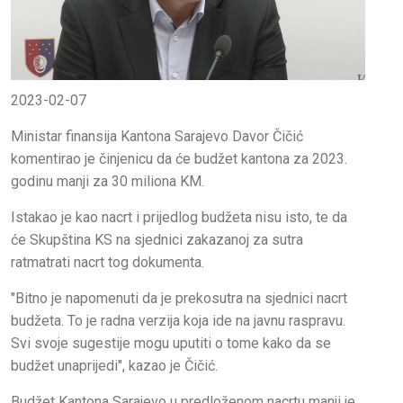
2023-02-07
Ministar finansija Kantona Sarajevo Davor Čičić
komentirao je činjenicu da će budžet kantona za 2023.
godinu manji za 30 miliona KM.
Istakao je kao nacrt i prijedlog budžeta nisu isto, te da
će Skupština KS na sjednici zakazanoj za sutra
ratmatrati nacrt tog dokumenta.
"Bitno je napomenuti da je prekosutra na sjednici nacrt
budžeta. To je radna verzija koja ide na javnu raspravu.
Svi svoje sugestije mogu uputiti o tome kako da se
budžet unaprijedi", kazao je Čičić.
Budžet Kantona Sarajevo u predloženom nacrtu manji je