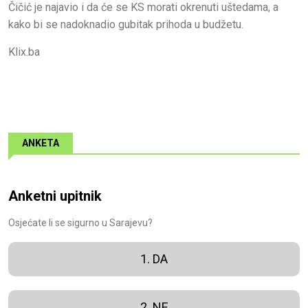
Čičić je najavio i da će se KS morati okrenuti uštedama, a
kako bi se nadoknadio gubitak prihoda u budžetu.
Klix.ba
ANKETA
Anketni upitnik
Osjećate li se sigurno u Sarajevu?
1. DA
2. NE