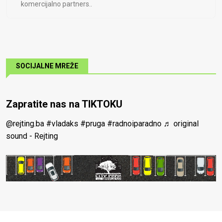
komercijalno partners..
SOCIJALNE MREŽE
Zapratite nas na TIKTOKU
@rejting.ba
#vladaks
#pruga
#radnoiparadno
♬ original
sound - Rejting