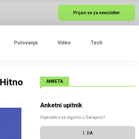
Prijavi se za newsletter
Putovanja
Video
Tech
 Hitno
ANKETA
Anketni upitnik
Osjećate li se sigurno u Sarajevu?
1. DA