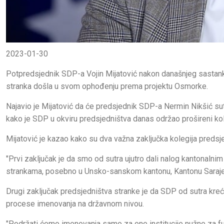
2023-01-30
Potpredsjednik SDP-a Vojin Mijatović nakon današnjeg sastanka 
stranka došla u svom ophođenju prema projektu Osmorke.
Najavio je Mijatović da će predsjednik SDP-a Nermin Nikšić su
kako je SDP u okviru predsjedništva danas održao prošireni kol
Mijatović je kazao kako su dva važna zaključka kolegija predsjed
"Prvi zaključak je da smo od sutra ujutro dali nalog kantonalni
strankama, posebno u Unsko-sanskom kantonu, Kantonu Sarajevo
Drugi zaključak predsjedništva stranke je da SDP od sutra kreć
procese imenovanja na državnom nivou.
"Podržati ćemo imenovanja samo za one institucije nužne za f