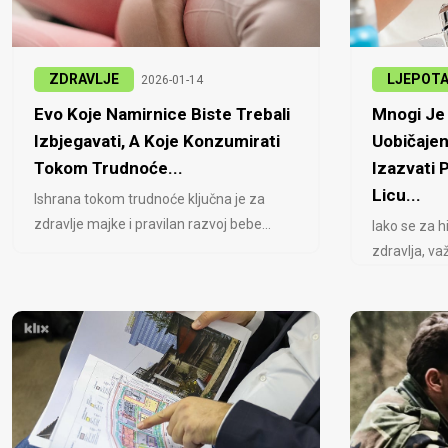
ZDRAVLJE
LJEPOT
2026-01-14
Evo Koje Namirnice Biste Trebali
Mnogi Je 
Izbjegavati, A Koje Konzumirati
Uobičajen
Tokom Trudnoće...
Izazvati
Licu...
Ishrana tokom trudnoće ključna je za
zdravlje majke i pravilan razvoj bebe...
Iako se za h
zdravlja, važ