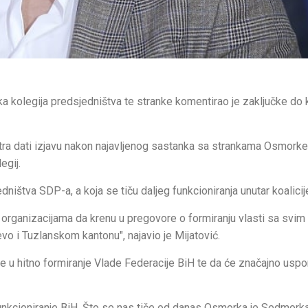
kolegija predsjedništva te stranke komentirao je zaključke do k
tra dati izjavu nakon najavljenog sastanka sa strankama Osmorke
egij.
ništva SDP-a, a koja se tiču daljeg funkcioniranja unutar koalicij
m organizacijama da krenu u pregovore o formiranju vlasti sa svim 
 i Tuzlanskom kantonu", najavio je Mijatović.
e u hitno formiranje Vlade Federacije BiH te da će značajno uspor
unkcioniranje BiH. Što se nas tiče od danas Osmorka je Sedmork