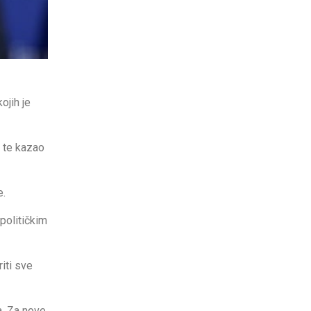
ojih je
 te kazao
e.
političkim
iti sve
a, Za nove