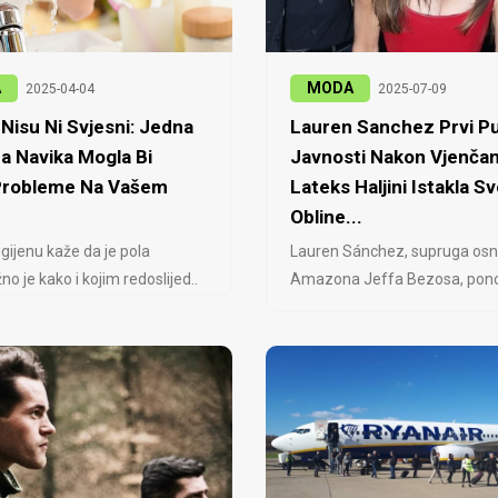
A
MODA
2025-04-04
2025-07-09
Nisu Ni Svjesni: Jedna
Lauren Sanchez Prvi Pu
a Navika Mogla Bi
Javnosti Nakon Vjenčan
 Probleme Na Vašem
Lateks Haljini Istakla Sv
Obline...
igijenu kaže da je pola
Lauren Sánchez, supruga osn
no je kako i kojim redoslijed..
Amazona Jeffa Bezosa, ponovo