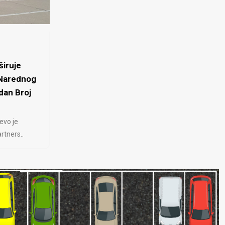
iruje
 Narednog
dan Broj
evo je
rtners..