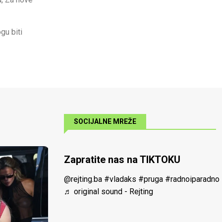
gu biti
SOCIJALNE MREŽE
Zapratite nas na TIKTOKU
@rejting.ba
#vladaks
#pruga
#radnoiparadno
♬ original sound - Rejting