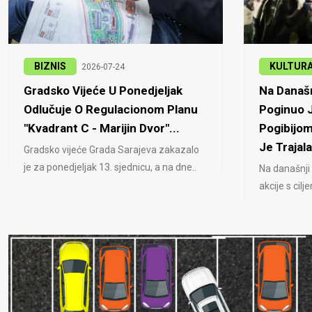
BIZNIS
KULTUR
2026-07-24
Gradsko Vijeće U Ponedjeljak
Na Današn
Odlučuje O Regulacionom Planu
Poginuo J
"Kvadrant C - Marijin Dvor"...
Pogibijom
Je Trajala
Gradsko vijeće Grada Sarajeva zakazalo
je za ponedjeljak 13. sjednicu, a na dne..
Na današnji
akcije s cil