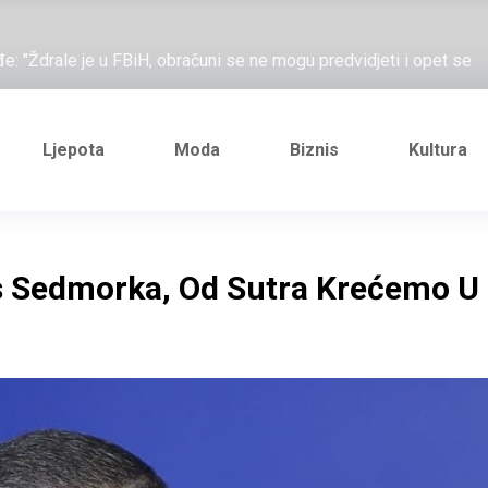
ažove, što me ne uhapsiš?"; "Prošetajmo Beogradom, Novim
đe: "Ždrale je u FBiH, obračuni se ne mogu predvidjeti i opet se
e novi Željezničarov Karamarko
nuo je general Izet Nanić, pogibijom je probio blokadu koja je
Ljepota
Moda
Biznis
Kultura
ažove, što me ne uhapsiš?"; "Prošetajmo Beogradom, Novim
đe: "Ždrale je u FBiH, obračuni se ne mogu predvidjeti i opet se
s Sedmorka, Od Sutra Krećemo U
e novi Željezničarov Karamarko