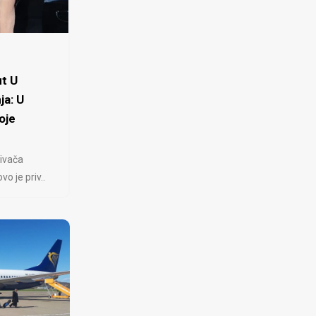
t U
ja: U
oje
ivača
 je priv..