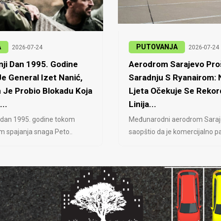
A
PUTOVANJA
2026-07-24
2026-07-24
ji Dan 1995. Godine
Aerodrom Sarajevo Proš
e General Izet Nanić,
Saradnju S Ryanairom:
 Je Probio Blokadu Koja
Ljeta Očekuje Se Rekor
...
Linija...
 dan 1995. godine tokom
Međunarodni aerodrom Saraj
jem spajanja snaga Peto..
saopštio da je komercijalno pa