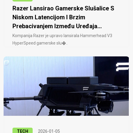
Razer Lansirao Gamerske Slušalice S
Niskom Latencijom I Brzim
Prebacivanjem Između Uređaja...
Kompanija Razer je upravo lansirala Hammerhead V3
HyperSpeed ​​gamerske slu�..
TECH
2026-01-05