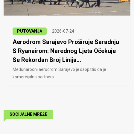
PUTOVANJA
2026-07-24
Aerodrom Sarajevo Proširuje Saradnju
S Ryanairom: Narednog Ljeta Očekuje
Se Rekordan Broj Linija...
Međunarodni aerodrom Sarajevo je saopštio da je
komercijalno partners..
SOCIJALNE MREŽE