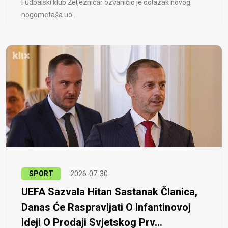
Fudbalski klub Željezničar ozvaničio je dolazak novog
nogometaša uo..
SPORT
2026-07-30
UEFA Sazvala Hitan Sastanak Članica,
Danas Će Raspravljati O Infantinovoj
Ideji O Prodaji Svjetskog Prv...