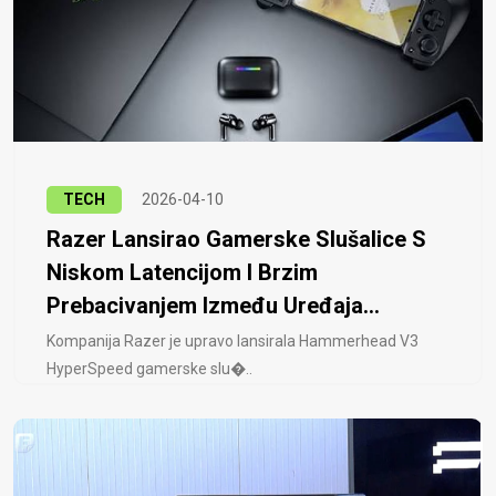
TECH
2026-04-10
Razer Lansirao Gamerske Slušalice S
Niskom Latencijom I Brzim
Prebacivanjem Između Uređaja...
Kompanija Razer je upravo lansirala Hammerhead V3
HyperSpeed ​​gamerske slu�..