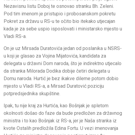
Nezavisnu listu Doboj te osnovao stranku Bh. Zeleni.
Pod tim imenom je pristupio i probosanskom pokretu
Pokret za državu u RS-u te očito bio itekako utjecajan
kada je za sebe uspio isposlovati i ministarsko mjesto u
Vladi RS-a.
On je uz Mirsada Duratovića jedan od poslanika u NSRS-
u koji je glasao za Vojina Mijatovića, kandidata za
delegata u državni Dom naroda, što je indirektno utjecalo
da stranka Milorada Dodika dobije četiri delegata u
Domu naroda. Hurtić je bez ikakve dileme potom dobio
mjesto u Vladi RS-a, a Mirsad Duratović poziciju
potpredsjednika skupštine.
Ipak, tu nije kraj za Hurtića, kao Bošnjak je spletom
okolnosti došao do faze da bude predložen za državnog
ministra i to kao Bošnjak iz RS-a, jer je Naša stranka iz
kvote Ostalih predložila Edina Fortu. U vezi imenovanja