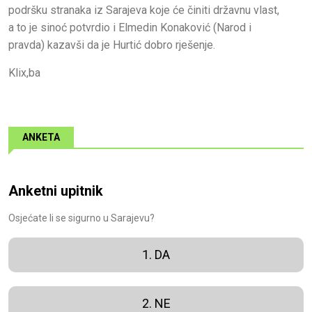
podršku stranaka iz Sarajeva koje će činiti državnu vlast,
a to je sinoć potvrdio i Elmedin Konaković (Narod i
pravda) kazavši da je Hurtić dobro rješenje.
Klix,ba
ANKETA
Anketni upitnik
Osjećate li se sigurno u Sarajevu?
1. DA
2. NE