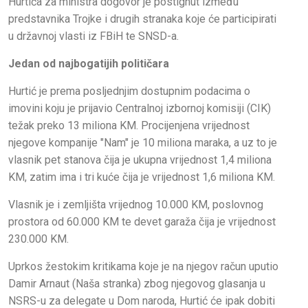
Hurtića za ministra dogovor je postignut između
predstavnika Trojke i drugih stranaka koje će participirati
u državnoj vlasti iz FBiH te SNSD-a.
Jedan od najbogatijih političara
Hurtić je prema posljednjim dostupnim podacima o
imovini koju je prijavio Centralnoj izbornoj komisiji (CIK)
težak preko 13 miliona KM. Procijenjena vrijednost
njegove kompanije "Nam" je 10 miliona maraka, a uz to je
vlasnik pet stanova čija je ukupna vrijednost 1,4 miliona
KM, zatim ima i tri kuće čija je vrijednost 1,6 miliona KM.
Vlasnik je i zemljišta vrijednog 10.000 KM, poslovnog
prostora od 60.000 KM te devet garaža čija je vrijednost
230.000 KM.
Uprkos žestokim kritikama koje je na njegov račun uputio
Damir Arnaut (Naša stranka) zbog njegovog glasanja u
NSRS-u za delegate u Dom naroda, Hurtić će ipak dobiti