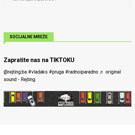
SOCIJALNE MREŽE
Zapratite nas na TIKTOKU
@rejting.ba
#vladaks
#pruga
#radnoiparadno
♬ original
sound - Rejting