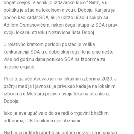
bogat čovjek. Vlasnik je izdavačke kuće "Nam", a u
politiku je ušao na lokalnom nivou u Doboju. Karijeru je
počeo kao kadar SDA, ali je ubrzo ušao u sukob sa
Adilom Osmanovićem, nakon čega istupa iz SDA i pravi
svoju lokalnu stranku Nezavisna lista Doboj.
U relativno kratkom periodu postao je velika
konkurencija SDA-u u dobojskoj regiji te je prije nešto
više od godinu dana potukao SDA na izborima za
mjesne organe.
Prije toga učestvovao je i na lokalnim izborima 2020. a
pažnju medija i javnosti je privukao kada je na lokalnim
izborima u Mostaru prijavio svoju lokalnu stranku iz
Doboja.
Iako je sve upućivalo da se radi o trgovini biračkim
odborima, CIK to nikada nije obznanio.
Hurtićevi politički apetiti su potom porasli pa je ugasio