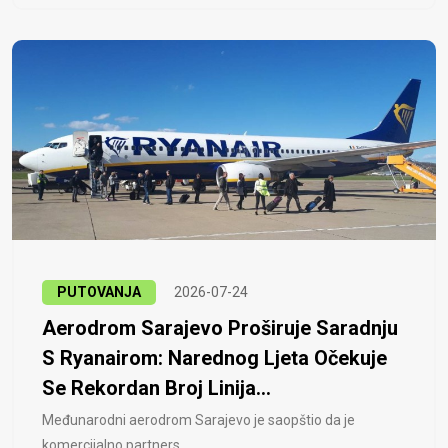
PUTOVANJA
2026-07-24
Aerodrom Sarajevo Proširuje Saradnju
S Ryanairom: Narednog Ljeta Očekuje
Se Rekordan Broj Linija...
Međunarodni aerodrom Sarajevo je saopštio da je
komercijalno partners..