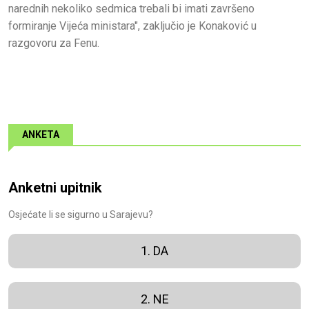
narednih nekoliko sedmica trebali bi imati završeno
formiranje Vijeća ministara", zaključio je Konaković u
razgovoru za Fenu.
ANKETA
Anketni upitnik
Osjećate li se sigurno u Sarajevu?
1. DA
2. NE