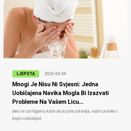
LJEPOTA
2025-04-04
Mnogi Je Nisu Ni Svjesni: Jedna
Uobičajena Navika Mogla Bi Izazvati
Probleme Na Vašem Licu...
Iako se za higijenu kaže da je pola zdravlja, važno je kako i
kojim redoslijed..