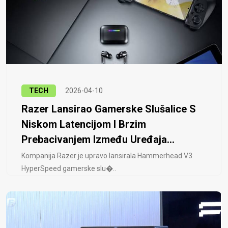
TECH
2026-04-10
Razer Lansirao Gamerske Slušalice S
Niskom Latencijom I Brzim
Prebacivanjem Između Uređaja...
Kompanija Razer je upravo lansirala Hammerhead V3
HyperSpeed ​​gamerske slu�..