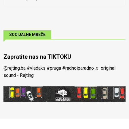
SOCIJALNE MREŽE
Zapratite nas na TIKTOKU
@rejting.ba
#vladaks
#pruga
#radnoiparadno
♬ original
sound - Rejting