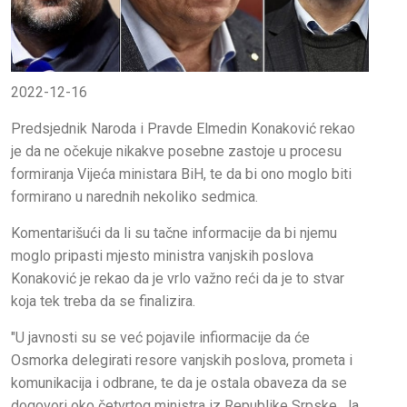
2022-12-16
Predsjednik Naroda i Pravde Elmedin Konaković rekao
je da ne očekuje nikakve posebne zastoje u procesu
formiranja Vijeća ministara BiH, te da bi ono moglo biti
formirano u narednih nekoliko sedmica.
Komentarišući da li su tačne informacije da bi njemu
moglo pripasti mjesto ministra vanjskih poslova
Konaković je rekao da je vrlo važno reći da je to stvar
koja tek treba da se finalizira.
"U javnosti su se već pojavile infiormacije da će
Osmorka delegirati resore vanjskih poslova, prometa i
komunikacija i odbrane, te da je ostala obaveza da se
dogovori oko četvrtog ministra iz Republike Srpske. Ja