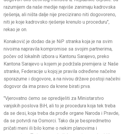
razumijem da naše medije najviše zanimaju kadrovska
rješenja, ali ništa dalje nije precizirano niti dogovoreno,
niti je koje kadrovsko rješenje krenulo u proceduru",
rekao je on.
Konaković je dodao da je NiP stranka koja je na svim
nivoima napravila kompromise sa svojim partnerima,
počev od lokalnih izbora u Kantonu Sarajevo, preko
Kantona Sarajevo u kojem je podržala premijera iz Naše
stranke, Federacije u kojoj je pravila određene načelne
sporazume i dogovore, a na nivou države postoji načelni
dogovor da ima pravo da krene birati prva.
"Vjerovatno ćemo se opredijeliti za Ministarstvo
vanjskih poslova BiH, ali to je procedura koja tek treba
da se desi, koja treba da prođe organe Naroda i Pravde,
da se potvrdi na Osmorci. Tako da je bespredmetno
pričati meni ili bilo kome o nekim planovima i