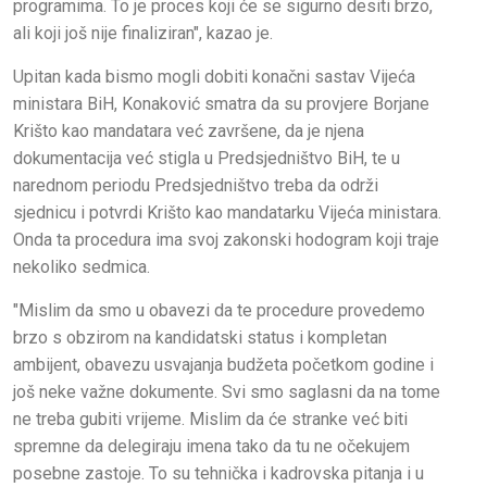
programima. To je proces koji će se sigurno desiti brzo,
ali koji još nije finaliziran", kazao je.
Upitan kada bismo mogli dobiti konačni sastav Vijeća
ministara BiH, Konaković smatra da su provjere Borjane
Krišto kao mandatara već završene, da je njena
dokumentacija već stigla u Predsjedništvo BiH, te u
narednom periodu Predsjedništvo treba da održi
sjednicu i potvrdi Krišto kao mandatarku Vijeća ministara.
Onda ta procedura ima svoj zakonski hodogram koji traje
nekoliko sedmica.
"Mislim da smo u obavezi da te procedure provedemo
brzo s obzirom na kandidatski status i kompletan
ambijent, obavezu usvajanja budžeta početkom godine i
još neke važne dokumente. Svi smo saglasni da na tome
ne treba gubiti vrijeme. Mislim da će stranke već biti
spremne da delegiraju imena tako da tu ne očekujem
posebne zastoje. To su tehnička i kadrovska pitanja i u