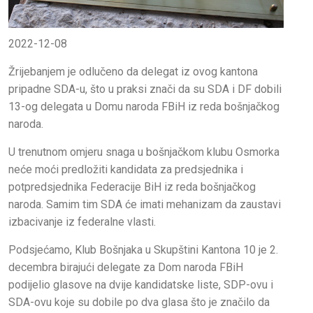
2022-12-08
Žrijebanjem je odlučeno da delegat iz ovog kantona
pripadne SDA-u, što u praksi znači da su SDA i DF dobili
13-og delegata u Domu naroda FBiH iz reda bošnjačkog
naroda.
U trenutnom omjeru snaga u bošnjačkom klubu Osmorka
neće moći predložiti kandidata za predsjednika i
potpredsjednika Federacije BiH iz reda bošnjačkog
naroda. Samim tim SDA će imati mehanizam da zaustavi
izbacivanje iz federalne vlasti.
Podsjećamo, Klub Bošnjaka u Skupštini Kantona 10 je 2.
decembra birajući delegate za Dom naroda FBiH
podijelio glasove na dvije kandidatske liste, SDP-ovu i
SDA-ovu koje su dobile po dva glasa što je značilo da