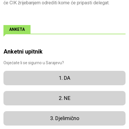
će CIK žrijebanjem odrediti kome će pripasti delegat.
ANKETA
Anketni upitnik
Osjećate li se sigurno u Sarajevu?
1. DA
2. NE
3. Djelimično