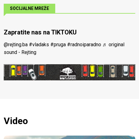
SOCIJALNE MREŽE
Zapratite nas na TIKTOKU
@rejting.ba
#vladaks
#pruga
#radnoiparadno
♬ original
sound - Rejting
Video