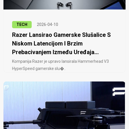
TECH
2026-04-10
Razer Lansirao Gamerske Slušalice S
Niskom Latencijom I Brzim
Prebacivanjem Između Uređaja...
Kompanija Razer je upravo lansirala Hammerhead V3
HyperSpeed ​​gamerske slu�..