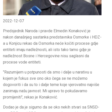
2022-12-07
Predsjednik Naroda i pravde Elmedin Konaković je
nakon današnjeg sastanka predstavnika Osmorke i HDZ-
a u Konjicu rekao da Osmorka neće kočiti procese gdje
entiteti imaju nadležnosti, ali isto tako tamo gdje je
nadležnost Bosne i Hercegovine nisu saglasni da
procese vode entiteti.
"Razumijem u potpunosti da smo i dalje u narativu u
kojem je fokus sve ono oko čega se ne možemo
dogovoriti i da su to i dalje teme koje vjerovatno najviše
zanimaju našu javnost. Mi upravo to pokušavamo
promijeniti", rekao je Konaković.
Dodao je da je sigurno da se oko nekih stvari sa SNSD-