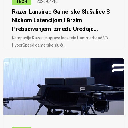
TECH
2026-04-10
Razer Lansirao Gamerske Slušalice S
Niskom Latencijom I Brzim
Prebacivanjem Između Uređaja...
Kompanija Razer je upravo lansirala Hammerhead V3
HyperSpeed ​​gamerske slu�..