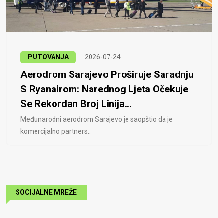
PUTOVANJA
2026-07-24
Aerodrom Sarajevo Proširuje Saradnju
S Ryanairom: Narednog Ljeta Očekuje
Se Rekordan Broj Linija...
Međunarodni aerodrom Sarajevo je saopštio da je
komercijalno partners..
SOCIJALNE MREŽE