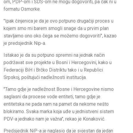
om, PDP-om i SDS-om ne mogu dogovoriti, pa čak ni u
formatu Osmorke.
"Ipak činjenica je da je ovo potpuno drugačiji proces u
kojem smo mi barem smogli snage da u prvim plan
stavljamo ono oko čega se možemo dogovoriti", kazao
je predsjednik Nip-a.
Istakao je da su potpuno spremni na jednak način
podržavat sve projekte u Bosni i Hercegovini, kako u
Federaciji BiH i Brčko Distriktu tako i u Republici
Srpskoj, poštujući nadležnosti institucija.
"Tamo gdje je nadležnost Bosne i Hercegovine nismo
saglasni da procese vode entiteti, tamo gdje je
entitetska ne pada nam na pamet da nekome nešto
blokiramo. Svaka marka koja uđe u jednistveni sistem
PDV-a jednako nam je važna", rekao je Konaković.
Predsjednik NiP-a je naglasio da je svjestan da jedan