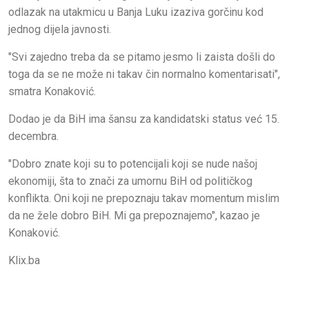
odlazak na utakmicu u Banja Luku izaziva gorčinu kod
jednog dijela javnosti.
"Svi zajedno treba da se pitamo jesmo li zaista došli do
toga da se ne može ni takav čin normalno komentarisati",
smatra Konaković.
Dodao je da BiH ima šansu za kandidatski status već 15.
decembra.
"Dobro znate koji su to potencijali koji se nude našoj
ekonomiji, šta to znači za umornu BiH od političkog
konflikta. Oni koji ne prepoznaju takav momentum mislim
da ne žele dobro BiH. Mi ga prepoznajemo", kazao je
Konaković.
Klix.ba