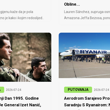
Obline...
igijenu kaže da je pola
Lauren Sánchez, supruga osn
no je kako i kojim redoslijed..
Amazona Jeffa Bezosa, ponovo
A
PUTOVANJA
2026-07-24
2026-07-24
ji Dan 1995. Godine
Aerodrom Sarajevo Proš
e General Izet Nanić,
Saradnju S Ryanairom: