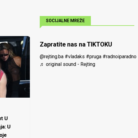
SOCIJALNE MREŽE
Zapratite nas na TIKTOKU
@rejting.ba
#vladaks
#pruga
#radnoiparadno
♬ original sound - Rejting
t U
ja: U
oje