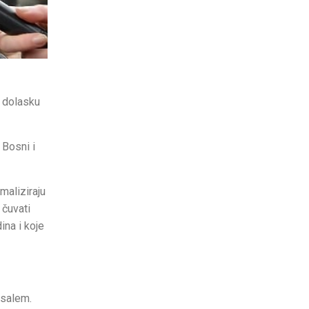
i dolasku
 Bosni i
maliziraju
 čuvati
ina i koje
usalem.