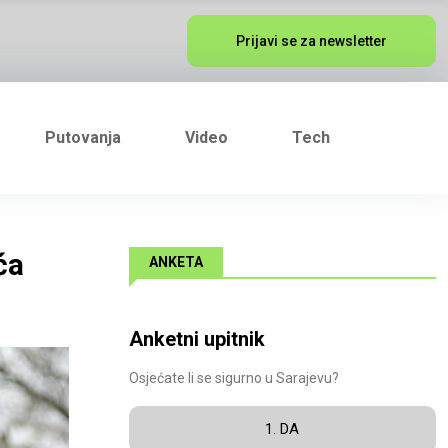
Prijavi se za newsletter
Putovanja
Video
Tech
ća
ANKETA
Anketni upitnik
Osjećate li se sigurno u Sarajevu?
1. DA