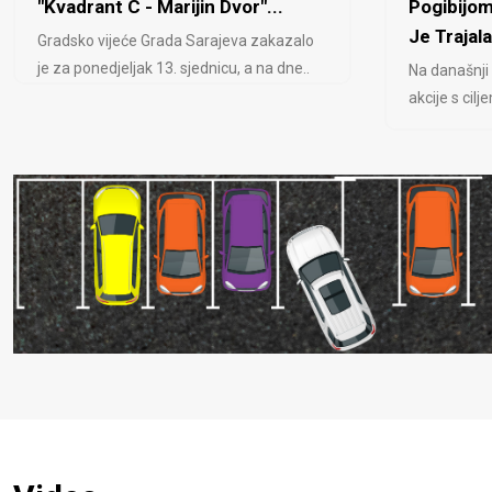
"Kvadrant C - Marijin Dvor"...
Pogibijom
Je Trajala
Gradsko vijeće Grada Sarajeva zakazalo
je za ponedjeljak 13. sjednicu, a na dne..
Na današnji
akcije s cil