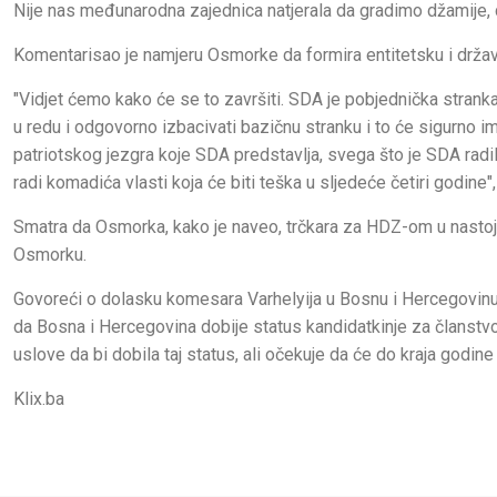
Nije nas međunarodna zajednica natjerala da gradimo džamije, c
Komentarisao je namjeru Osmorke da formira entitetsku i državn
"Vidjet ćemo kako će se to završiti. SDA je pobjednička stranka
u redu i odgovorno izbacivati bazičnu stranku i to će sigurno ima
patriotskog jezgra koje SDA predstavlja, svega što je SDA radi
radi komadića vlasti koja će biti teška u sljedeće četiri godine",
Smatra da Osmorka, kako je naveo, trčkara za HDZ-om u nastojanju
Osmorku.
Govoreći o dolasku komesara Varhelyija u Bosnu i Hercegovinu 
da Bosna i Hercegovina dobije status kandidatkinje za članstvo 
uslove da bi dobila taj status, ali očekuje da će do kraja godine 
Klix.ba