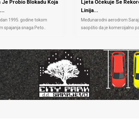
 Je Probio Blokadu Koja
Ljeta Očekuje Se Rekor
...
Linija...
 dan 1995. godine tokom
Međunarodni aerodrom Saraj
jem spajanja snaga Peto..
saopštio da je komercijalno pa