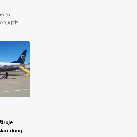
ivača
 je priv..
iruje
 Narednog