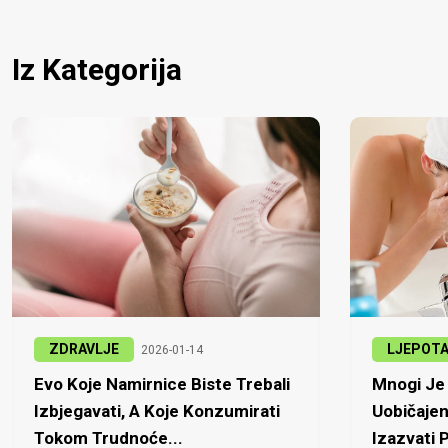
Iz Kategorija
ZDRAVLJE
LJEPOT
2026-01-14
Evo Koje Namirnice Biste Trebali
Mnogi Je 
Izbjegavati, A Koje Konzumirati
Uobičajen
Tokom Trudnoće...
Izazvati