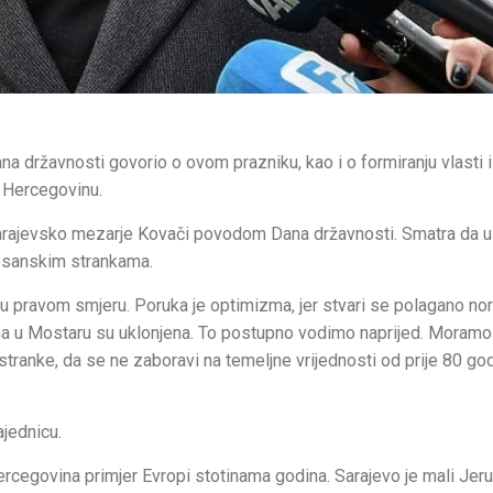
na državnosti govorio o ovom prazniku, kao i o formiranju vlasti 
i Hercegovinu.
sarajevsko mezarje Kovači povodom Dana državnosti. Smatra da u
bosanskim strankama.
u u pravom smjeru. Poruka je optimizma, jer stvari se polagano nor
incima u Mostaru su uklonjena. To postupno vodimo naprijed. Moramo
ranke, da se ne zaboravi na temeljne vrijednosti od prije 80 god
jednicu.
ercegovina primjer Evropi stotinama godina. Sarajevo je mali Jer