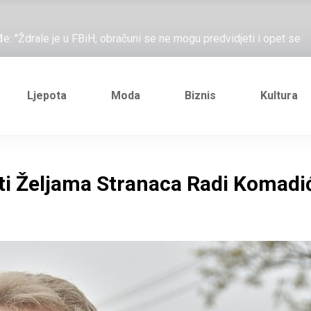
ažove, što me ne uhapsiš?"; "Prošetajmo Beogradom, Novim
đe: "Ždrale je u FBiH, obračuni se ne mogu predvidjeti i opet se
e novi Željezničarov Karamarko
nuo je general Izet Nanić, pogibijom je probio blokadu koja je
Ljepota
Moda
Biznis
Kultura
ažove, što me ne uhapsiš?"; "Prošetajmo Beogradom, Novim
đe: "Ždrale je u FBiH, obračuni se ne mogu predvidjeti i opet se
iti Željama Stranaca Radi Komadi
e novi Željezničarov Karamarko