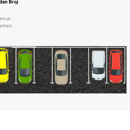
dan Broj
evo je
rtners..