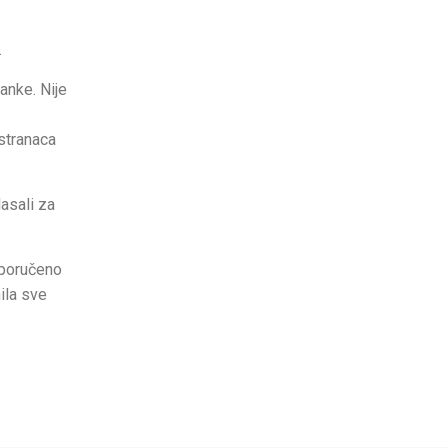
.
anke. Nije
 stranaca
lasali za
eporučeno
ila sve