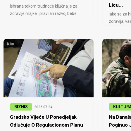
Licu...
Ishrana tokom trudnoće ključna je za
zdravlje majke i pravilan razvoj bebe...
Iako se za h
zdravlja, važ
BIZNIS
KULTUR
2026-07-24
Gradsko Vijeće U Ponedjeljak
Na Današn
Odlučuje O Regulacionom Planu
Poginuo J