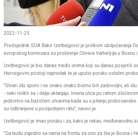
2022-11-25
Predsjednik SDA Bakir Izetbegović je prilikom obilježavanja Da
evropskog komesara za proširenje Olivera Varhelyija u Bosnu 
Izetbegović je bio danas među onima koji su danas posjetili 
Hercegovini postoji napredak te je uputio poruku ostalim pro
"Stvari idu sporo i ne onako onako bismo bili zadovoljni, ali id
- neki relikti se i dalje uklanjaju. Imena ulica po ratnim zloč
jedinstvo na bazičnim stvarima kada su u pitanju probosanske st
su odbranjene u posljednjem ratu", naveo je.
Izetbegović je imao poruku i za, kako je rekao, međunarodnu za
"Da budu zajedno sa nama na frontu za ono za šta je Bosna i H