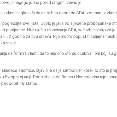
rkve, sinagoge jedne pored druge", izjavio je.
u vlast, naglasivši da ne bi bilo dobro da SDA izostane iz vlasti
, pogledajte sve liste. Duplo je jača od sljedeće probosanske str
ti posljedice. Nije riječ o izbacivanju SDA, već izbacivanju volje
la u 32 godine za ovu državu. Nije mudro popustiti željama nekih
 kazao je.
 da formira vlast i da to nije ono što su očekivali oni koji su g
sljedeće sedmice, izjavio je da je simboličan korak to što je pr
u Evropskoj uniji. Podsjetio je da Bosna i Hercegovina nije ispun
ipak dobiti taj status.