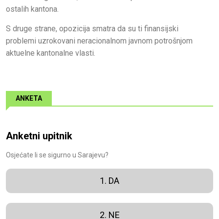
ostalih kantona.
S druge strane, opozicija smatra da su ti finansijski
problemi uzrokovani neracionalnom javnom potrošnjom
aktuelne kantonalne vlasti.
ANKETA
Anketni upitnik
Osjećate li se sigurno u Sarajevu?
1. DA
2. NE