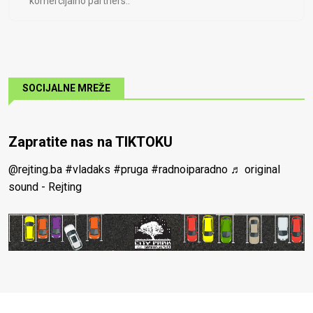
komercijalno partners..
SOCIJALNE MREŽE
Zapratite nas na TIKTOKU
@rejting.ba
#vladaks
#pruga
#radnoiparadno
♬ original
sound - Rejting