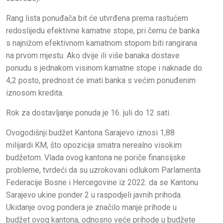
Rang lista ponuđača bit će utvrđena prema rastućem
redoslijedu efektivne kamatne stope, pri čemu će banka
s najnižom efektivnom kamatnom stopom biti rangirana
na prvom mjestu. Ako dvije ili više banaka dostave
ponudu s jednakom visinom kamatne stope i naknade do
4,2 posto, prednost će imati banka s većim ponuđenim
iznosom kredita.
Rok za dostavljanje ponuda je 16. juli do 12 sati.
Ovogodišnji budžet Kantona Sarajevo iznosi 1,88
milijardi KM, što opozicija smatra nerealno visokim
budžetom. Vlada ovog kantona ne poriče finansijske
probleme, tvrdeći da su uzrokovani odlukom Parlamenta
Federacije Bosne i Hercegovine iz 2022. da se Kantonu
Sarajevo ukine ponder 2 u raspodjeli javnih prihoda.
Ukidanje ovog pondera je značilo manje prihode u
budžet ovog kantona, odnosno veće prihode u budžete