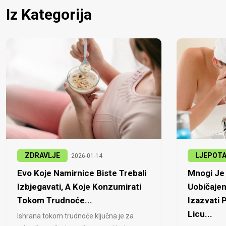
Iz Kategorija
ZDRAVLJE
LJEPOT
2026-01-14
Evo Koje Namirnice Biste Trebali
Mnogi Je 
Izbjegavati, A Koje Konzumirati
Uobičajen
Tokom Trudnoće...
Izazvati
Licu...
Ishrana tokom trudnoće ključna je za