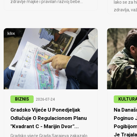
zdravlje majke i pravilan razvoj bebe...
Iako se za h
zdravlja, važ
BIZNIS
KULTUR
2026-07-24
Gradsko Vijeće U Ponedjeljak
Na Današn
Odlučuje O Regulacionom Planu
Poginuo J
"Kvadrant C - Marijin Dvor"...
Pogibijom
Je Trajala
Gradsko vijeće Grada Sarajeva zakazalo