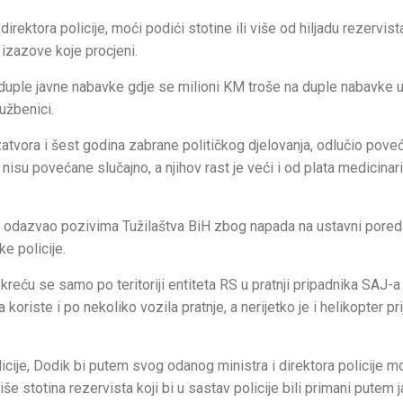
direktora policije, moći podići stotine ili više od hiljadu rezervis
izazove koje procjeni.
uple javne nabavke gdje se milioni KM troše na duple nabavke u
užbenici.
tvora i šest godina zabrane političkog djelovanja, odlučio poveć
nisu povećane slučajno, a njihov rast je veći i od plata medicinar
je odazvao pozivima Tužilaštva BiH zbog napada na ustavni pored
ke policije.
eću se samo po teritoriji entiteta RS u pratnji pripadnika SAJ-a i
oriste i po nekoliko vozila pratnje, a nerijetko je i helikopter p
cije, Dodik bi putem svog odanog ministra i direktora policije m
še stotina rezervista koji bi u sastav policije bili primani putem 