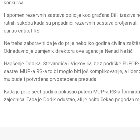
konkursa.
I spomen rezervnih sastava policije kod građana BiH izaziva n
ratnih sukoba kada su pripadnici rezervnih sastava protjerivali, 
danas entitet RS.
Ne treba zaboraviti da je do prije nekoliko godina civilna zašti
Odnedavno je zamjenik direktora ove agencije Nenad Nešić.
Hapšenje Dodika, Stevandića i Viškovića, bez podrške EUFOR-a,
sastav MUP-a RS-a to bi moglo biti još komplikovanije, a lider
mu bude i potvrđena prvostepena presuda.
Kada je prije šest godina pokušao putem MUP-a RS-a formirati r
zajednica. Tada je Dodik odustao, ali je očito čekao pogodan 