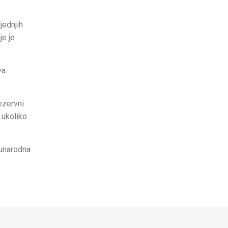
jednjih
je je
va.
ezervni
 ukoliko
đunarodna