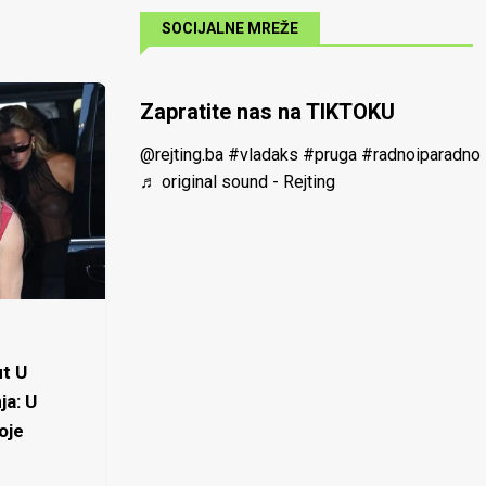
SOCIJALNE MREŽE
Zapratite nas na TIKTOKU
@rejting.ba
#vladaks
#pruga
#radnoiparadno
♬ original sound - Rejting
t U
ja: U
oje