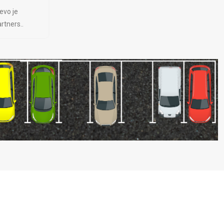
evo je
rtners..