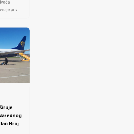
ivača
 je priv..
iruje
 Narednog
dan Broj