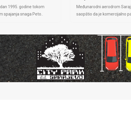
 dan 1995. godine tokom
Međunarodni aerodrom Saraj
jem spajanja snaga Peto..
saopštio da je komercijalno pa