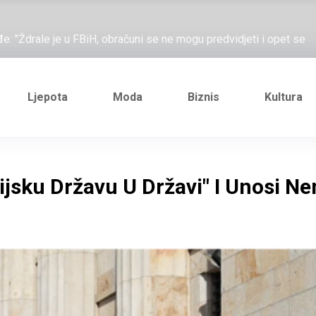
ažove, što me ne uhapsiš?"; "Prošetajmo Beogradom, Novim
đe: "Ždrale je u FBiH, obračuni se ne mogu predvidjeti i opet se
e novi Željezničarov Karamarko
nuo je general Izet Nanić, pogibijom je probio blokadu koja je
Ljepota
Moda
Biznis
Kultura
ažove, što me ne uhapsiš?"; "Prošetajmo Beogradom, Novim
đe: "Ždrale je u FBiH, obračuni se ne mogu predvidjeti i opet se
ijsku Državu U Državi" I Unosi Ne
e novi Željezničarov Karamarko