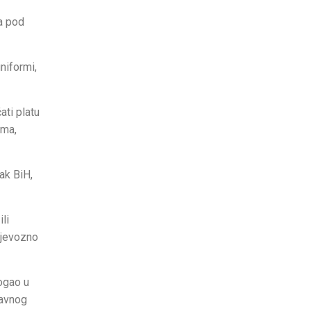
ta pod
niformi,
ati platu
ima,
ak BiH,
li
rijevozno
ogao u
javnog