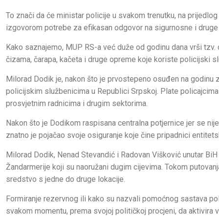
To znači da će ministar policije u svakom trenutku, na prijedlog 
izgovorom potrebe za efikasan odgovor na sigurnosne i druge 
Kako saznajemo, MUP RS-a već duže od godinu dana vrši tzv. d
čizama, čarapa, kačeta i druge opreme koje koriste policijski sl
Milorad Dodik je, nakon što je prvostepeno osuđen na godinu za
policijskim službenicima u Republici Srpskoj. Plate policajcima 
prosvjetnim radnicima i drugim sektorima.
Nakon što je Dodikom raspisana centralna potjernice jer se ni
znatno je pojačao svoje osiguranje koje čine pripadnici entitets
Milorad Dodik, Nenad Stevandić i Radovan Višković unutar BiH kr
Žandarmerije koji su naoružani dugim cijevima. Tokom putovanja k
sredstvo s jedne do druge lokacije.
Formiranje rezervnog ili kako su nazvali pomoćnog sastava poli
svakom momentu, prema svojoj političkoj procjeni, da aktivira vi