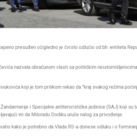
epeno presuđen očigledno je čvrsto odlučio od bh. entiteta Rep
evića nazvala obračunom vlasti sa političkim neistomišljenicima,
ivukovića koji je tom prilikom rekao da "kraj svakog režima počin
 Žandarmerije i Specijalne antiterorističke jedinice (SAJ) koji su t
ljavajući im da Miloradu Dodiku uruče nalog za privođenje.
 shvatio kako je potrebno da Vlada RS-a donese odluku i o formiran