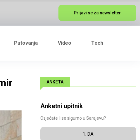
Prijavi se za newsletter
Putovanja
Video
Tech
mir
ANKETA
Anketni upitnik
Osjećate li se sigurno u Sarajevu?
1. DA