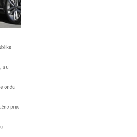
ublika
 a u
je onda
ačno prije
ju