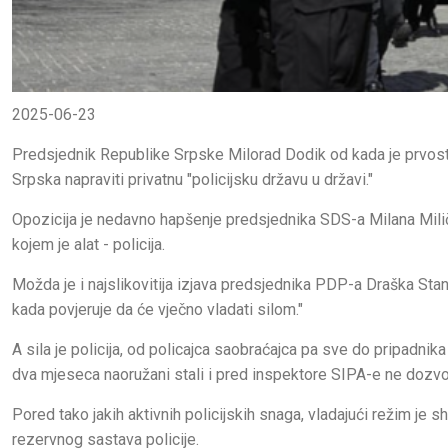
2025-06-23
Predsjednik Republike Srpske Milorad Dodik od kada je prvost
Srpska napraviti privatnu "policijsku državu u državi."
Opozicija je nedavno hapšenje predsjednika SDS-a Milana Milič
kojem je alat - policija.
Možda je i najslikovitija izjava predsjednika PDP-a Draška Stan
kada povjeruje da će vječno vladati silom."
A sila je policija, od policajca saobraćajca pa sve do pripadnika
dva mjeseca naoružani stali i pred inspektore SIPA-e ne dozvo
Pored tako jakih aktivnih policijskih snaga, vladajući režim je
rezervnog sastava policije.