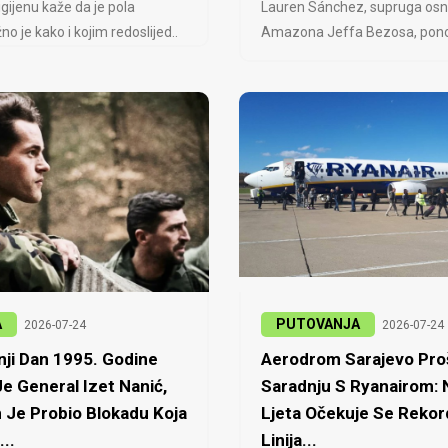
igijenu kaže da je pola
Lauren Sánchez, supruga osn
no je kako i kojim redoslijed..
Amazona Jeffa Bezosa, ponovo
A
PUTOVANJA
2026-07-24
2026-07-24
ji Dan 1995. Godine
Aerodrom Sarajevo Proš
e General Izet Nanić,
Saradnju S Ryanairom:
 Je Probio Blokadu Koja
Ljeta Očekuje Se Rekor
...
Linija...