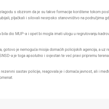
elagodu s obzirom da je su takve formacije korištene tokom posl
ubijali, pljačkali i silovali nesrpsko stanovništvo na područjima gd
ta bila dio MUP-a i opet bi mogla imati ulogu u regrutovanju kadro
 gotovo je nemoguća misija domaćih policijskih agencija, a uz r
 SNSD-a je toga apsolutno i svjestan te već pravi pripremu terena
ezervni sastav policije, reagovala je i domaća javnost, ali i me
momenat.