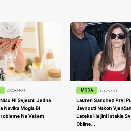
A
MODA
2025-04-04
2025-07-09
Nisu Ni Svjesni: Jedna
Lauren Sanchez Prvi Pu
a Navika Mogla Bi
Javnosti Nakon Vjenčan
 Probleme Na Vašem
Lateks Haljini Istakla Sv
Obline...