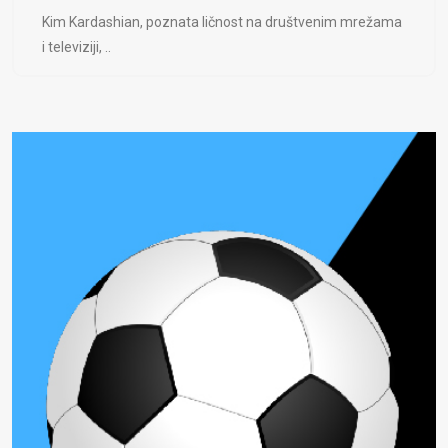
Kim Kardashian, poznata ličnost na društvenim mrežama
i televiziji, ..