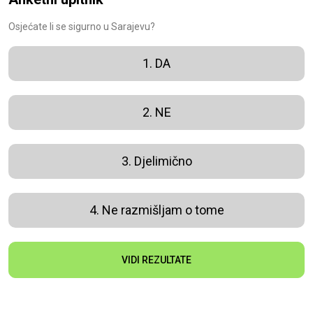
Osjećate li se sigurno u Sarajevu?
1. DA
2. NE
3. Djelimično
4. Ne razmišljam o tome
VIDI REZULTATE