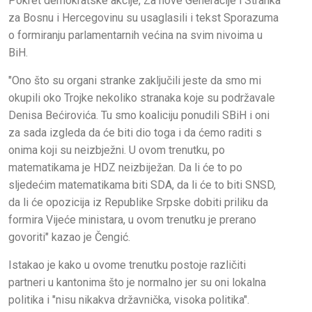
Pokret demokratske akcije, Za nove Generacije i Stranka
za Bosnu i Hercegovinu su usaglasili i tekst Sporazuma
o formiranju parlamentarnih većina na svim nivoima u
BiH.
"Ono što su organi stranke zaključili jeste da smo mi
okupili oko Trojke nekoliko stranaka koje su podržavale
Denisa Bećirovića. Tu smo koaliciju ponudili SBiH i oni
za sada izgleda da će biti dio toga i da ćemo raditi s
onima koji su neizbježni. U ovom trenutku, po
matematikama je HDZ neizbiježan. Da li će to po
sljedećim matematikama biti SDA, da li će to biti SNSD,
da li će opozicija iz Republike Srpske dobiti priliku da
formira Vijeće ministara, u ovom trenutku je prerano
govoriti" kazao je Čengić.
Istakao je kako u ovome trenutku postoje različiti
partneri u kantonima što je normalno jer su oni lokalna
politika i "nisu nikakva državnička, visoka politika".