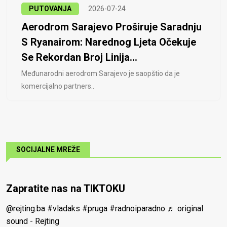
PUTOVANJA
2026-07-24
Aerodrom Sarajevo Proširuje Saradnju
S Ryanairom: Narednog Ljeta Očekuje
Se Rekordan Broj Linija...
Međunarodni aerodrom Sarajevo je saopštio da je
komercijalno partners..
SOCIJALNE MREŽE
Zapratite nas na TIKTOKU
@rejting.ba
#vladaks
#pruga
#radnoiparadno
♬ original
sound - Rejting