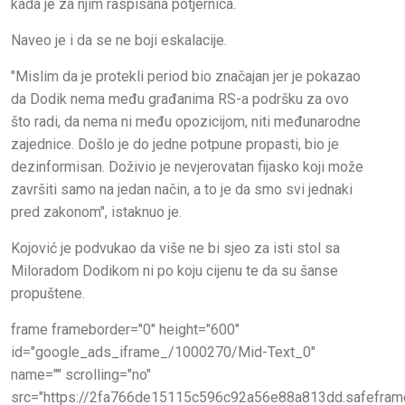
kada je za njim raspisana potjernica.
Naveo je i da se ne boji eskalacije.
"Mislim da je protekli period bio značajan jer je pokazao
da Dodik nema među građanima RS-a podršku za ovo
što radi, da nema ni među opozicijom, niti međunarodne
zajednice. Došlo je do jedne potpune propasti, bio je
dezinformisan. Doživio je nevjerovatan fijasko koji može
završiti samo na jedan način, a to je da smo svi jednaki
pred zakonom", istaknuo je.
Kojović je podvukao da više ne bi sjeo za isti stol sa
Miloradom Dodikom ni po koju cijenu te da su šanse
propuštene.
frame frameborder="0" height="600"
id="google_ads_iframe_/1000270/Mid-Text_0"
name="" scrolling="no"
src="https://2fa766de15115c596c92a56e88a813dd.safeframe