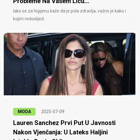
Probleme Na Vašem Licu...
Iako se za higijenu kaže da je pola zdravlja, važno je kako i
kojim redoslijed..
MODA
2025-07-09
Lauren Sanchez Prvi Put U Javnosti
Nakon Vjenčanja: U Lateks Haljini