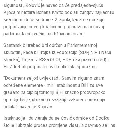
sigurnosti, Kojović je naveo da će predsjedavajuća
Vijeća ministara Borjana Krišto poslati zahtjev najkasnije
sredinom iduće sedmice, 2. aprila, kada se očekuje
potpisivanje novog koalicionog sporazuma o novoj
parlamentarnoj većini na državnom nivou.
Sastanak bi trebao biti održan u Parlamentarnoj
skupštini, kada bi Trojka iz Federacije (SDP, NiP i Naša
stranka), Trojka iz RS-a (SDS, PDP i Za pravdu i red) i
HDZ trebali potpisati novi koalicijski sporazum.
"Dokument se još uvijek radi. Sasvim sigurno znam
određene elemente - mir i stabilnost u BiH za sve
građane na cijeloj teritoriji BiH, snažno proevropsko
opredijeljenje, ubrzano usvajanje zakona, donošenja
odluka", naveo je Kojović.
Istaknuo je i da vjeruje da se Čović odmiče od Dodika
što je i ubrzalo proces promjene vlasti, a osvrnuo se i na