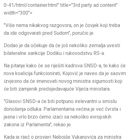
0-41/html/container.html" title="3rd party ad content"
width="300">
"Više nema nikakvog razgovora, on je čovjek koji treba
da ide odgovarati pred Sudom", poručio je.
Dodao je da očekuje da će još nekoliko zemalja uvesti
bilateralne sankcije Dodiku i rukovodstvu RS-a.
Na pitanje kako će se riješiti kadrova SNSD-a, te kako će
nova koalicija funkcionirati, Kojović je naveo da je sasvim
izvjesno da će imenovati novog ministra sigurnosti koji
će biti zamjenik predsjedavajuće Vijeća ministara.
"Glasovi SNSD-a će biti potpuno irelevantni u smislu
donošenja odluka. Parlamentarna većina je već čvrsta i
jasna i vrlo brzo ćemo izaći sa nekoliko evropskih
zakona iz Parlamenta", rekao je.
Kada je riječ o provjeri Nebojše Vukanovića za ministra