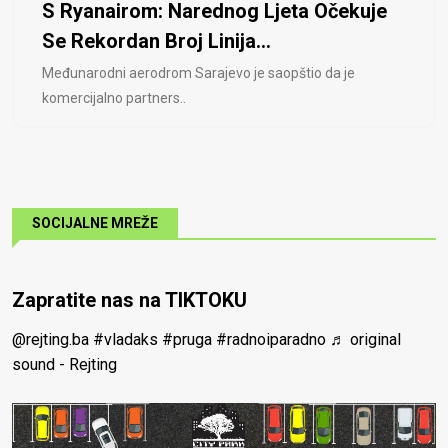
S Ryanairom: Narednog Ljeta Očekuje
Se Rekordan Broj Linija...
Međunarodni aerodrom Sarajevo je saopštio da je
komercijalno partners..
SOCIJALNE MREŽE
Zapratite nas na TIKTOKU
@rejting.ba
#vladaks
#pruga
#radnoiparadno
♬ original
sound - Rejting