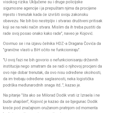
visokog rizika. Uključene su i druge policijske
sigurnosne agencije i ja prepuštam njima da procijene
mjesto i trenutak kada će izvršiti svoju zakonsku
obavezu. Ne bih bio nestrpljiv i stvarao društveni pritisak
koji se na neki način stvara. Mislim da ih treba pustiti da
rade svoj posao onako kako rade", naveo je Kojović.
Osvrnuo se i na izjavu čelnika HDZ-a Dragana Čovića da
"granične vlasti u BiH očito ne funkcioniraju".
"U ovoj fazi ne bih govorio o nefunkcionisanju državnih
institucija nego smatram da se radi o njihovoj procjeni da
ovo nije dobar trenutak, da ovo nisu određene okolnosti,
da im trebaju određene saglasnosti, neka logistička
podrška međunarodnih snaga itd...", kazao je.
Na pitanje "šta ako se Milorad Dodik vrati iz Izraela i ne
bude uhapšen", Kojović je kazao da se bjegunac Dodik
kreće pod značajnom oružanom pratnjom od momenta