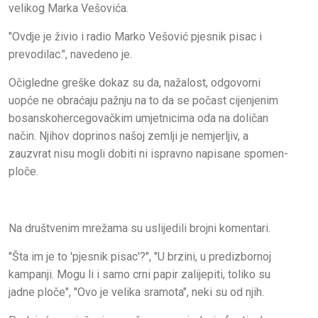
velikog Marka Vešovića.
"Ovdje je živio i radio Marko Vešović pjesnik pisac i
prevodilac.", navedeno je.
Očigledne greške dokaz su da, nažalost, odgovorni
uopće ne obraćaju pažnju na to da se počast cijenjenim
bosanskohercegovačkim umjetnicima oda na doličan
način. Njihov doprinos našoj zemlji je nemjerljiv, a
zauzvrat nisu mogli dobiti ni ispravno napisane spomen-
ploče.
Na društvenim mrežama su uslijedili brojni komentari.
"Šta im je to 'pjesnik pisac'?", "U brzini, u predizbornoj
kampanji. Mogu li i samo crni papir zalijepiti, toliko su
jadne ploče", "Ovo je velika sramota", neki su od njih.