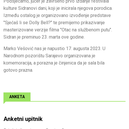
Podsjećamo, jučer je završeno prvo izdanje festivala
kulture Sidranovi dani, koji je inicirala njegova porodica.
Između ostalog je organizovano izvođenje predstave
"Sjećaš li se Dolly Bell?" te premijerno prikazivanje
masterizovane verzije filma "Otac na službenom putu".
Sidran je preminuo 23. marta ove godine.
Marko Vešović nas je napustio 17. augusta 2023. U
Narodnom pozorištu Sarajevo organizovana je
komemoracija, a porazna je činjenica da je sala bila
gotovo prazna.
ANKETA
Anketni upitnik