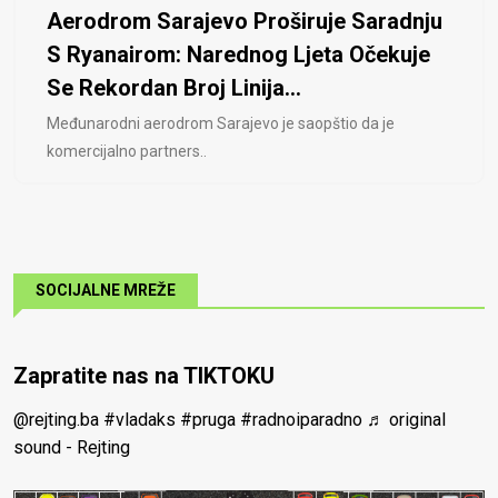
Aerodrom Sarajevo Proširuje Saradnju
S Ryanairom: Narednog Ljeta Očekuje
Se Rekordan Broj Linija...
Međunarodni aerodrom Sarajevo je saopštio da je
komercijalno partners..
SOCIJALNE MREŽE
Zapratite nas na TIKTOKU
@rejting.ba
#vladaks
#pruga
#radnoiparadno
♬ original
sound - Rejting