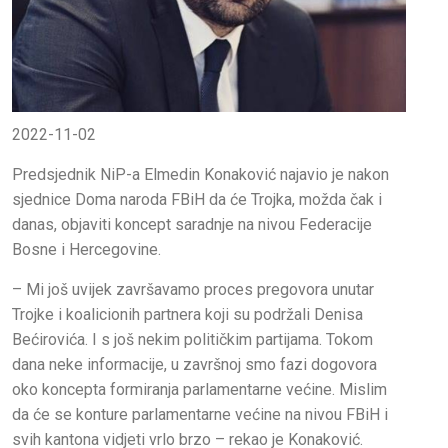
2022-11-02
Predsjednik NiP-a Elmedin Konaković najavio je nakon
sjednice Doma naroda FBiH da će Trojka, možda čak i
danas, objaviti koncept saradnje na nivou Federacije
Bosne i Hercegovine.
– Mi još uvijek završavamo proces pregovora unutar
Trojke i koalicionih partnera koji su podržali Denisa
Bećirovića. I s još nekim političkim partijama. Tokom
dana neke informacije, u završnoj smo fazi dogovora
oko koncepta formiranja parlamentarne većine. Mislim
da će se konture parlamentarne većine na nivou FBiH i
svih kantona vidjeti vrlo brzo – rekao je Konaković.