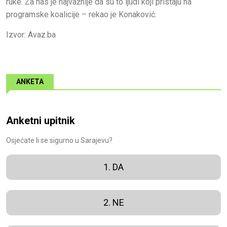
ruke. Za nas je najvažnije da su to ljudi koji pristaju na
programske koalicije – rekao je Konaković.
Izvor: Avaz.ba
ANKETA
Anketni upitnik
Osjećate li se sigurno u Sarajevu?
1. DA
2. NE