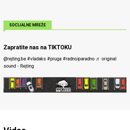
SOCIJALNE MREŽE
Zapratite nas na TIKTOKU
@rejting.ba
#vladaks
#pruga
#radnoiparadno
♬ original
sound - Rejting