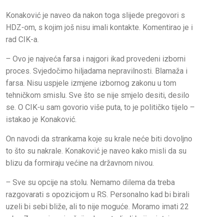
Konaković je naveo da nakon toga slijede pregovori s
HDZ-om, s kojim još nisu imali kontakte. Komentirao je i
rad CIK-a.
– Ovo je najveća farsa i najgori ikad provedeni izborni
proces. Svjedočimo hiljadama nepravilnosti. Blamaža i
farsa. Nisu uspjele izmjene izbornog zakonu u tom
tehničkom smislu. Sve što se nije smjelo desiti, desilo
se. O CIK-u sam govorio više puta, to je političko tijelo –
istakao je Konaković.
On navodi da strankama koje su krale neće biti dovoljno
to što su nakrale. Konaković je naveo kako misli da su
blizu da formiraju većine na državnom nivou.
– Sve su opcije na stolu. Nemamo dilema da treba
razgovarati s opozicijom u RS. Personalno kad bi birali
uzeli bi sebi bliže, ali to nije moguće. Moramo imati 22