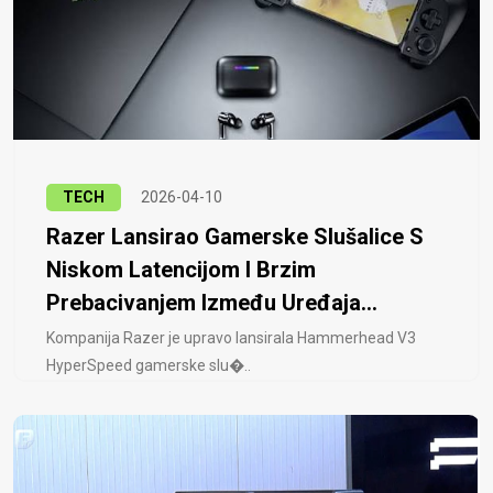
TECH
2026-04-10
Razer Lansirao Gamerske Slušalice S
Niskom Latencijom I Brzim
Prebacivanjem Između Uređaja...
Kompanija Razer je upravo lansirala Hammerhead V3
HyperSpeed ​​gamerske slu�..