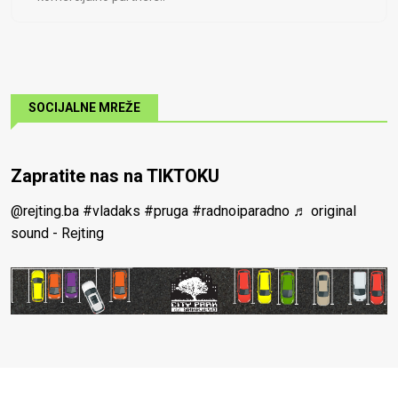
SOCIJALNE MREŽE
Zapratite nas na TIKTOKU
@rejting.ba
#vladaks
#pruga
#radnoiparadno
♬ original
sound - Rejting