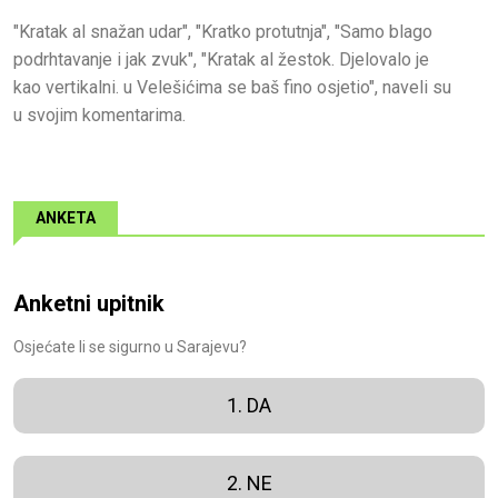
"Kratak al snažan udar", "Kratko protutnja", "Samo blago
podrhtavanje i jak zvuk", "Kratak al žestok. Djelovalo je
kao vertikalni. u Velešićima se baš fino osjetio", naveli su
u svojim komentarima.
ANKETA
Anketni upitnik
Osjećate li se sigurno u Sarajevu?
1. DA
2. NE