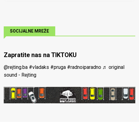
SOCIJALNE MREŽE
Zapratite nas na TIKTOKU
@rejting.ba
#vladaks
#pruga
#radnoiparadno
♬ original
sound - Rejting