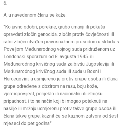
6.
A, u navedenom članu se kaže:
"Ko javno odobri, porekne, grubo umanji ili pokuša
opravdati zločin genocida, zločin protiv čovječnosti ili
ratni zločin utvrđen pravosnažnom presudom u skladu s
Poveljom Međunarodnog vojnog suda pridruženom uz
Londonski sporazum od 8. avgusta 1945. ili
Međunarodnog krivičnog suda za bivšu Jugoslaviju ili
Međunarodnog krivičnog suda ili suda u Bosni i
Hercegovini, a usmjereno je protiv grupe osoba ili člana
grupe određene s obzirom na rasu, boju kože,
vjeroispovijest, porijeklo ili nacionalnu ili etničku
pripadnost, i to na način koji bi mogao potaknuti na
nasilje ili mržnju usmjerenu protiv takve grupe osoba ili
člana takve grupe, kaznit će se kaznom zatvora od šest
mjeseci do pet godina."