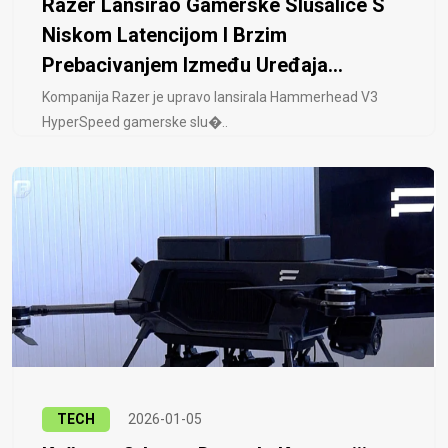
Razer Lansirao Gamerske Slušalice S
Niskom Latencijom I Brzim
Prebacivanjem Između Uređaja...
Kompanija Razer je upravo lansirala Hammerhead V3
HyperSpeed ​​gamerske slu�..
TECH
2026-01-05