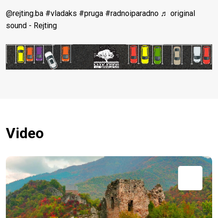
@rejting.ba
#vladaks
#pruga
#radnoiparadno
♬ original
sound - Rejting
Video