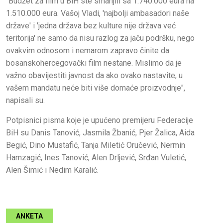
"Budžet za film u BiH ste smanjili sa 1.740.000 eura na
1.510.000 eura. Vašoj Vladi, 'najbolji ambasadori naše
države' i 'jedna država bez kulture nije država već
teritorija' ne samo da nisu razlog za jaču podršku, nego
ovakvim odnosom i nemarom zapravo činite da
bosanskohercegovački film nestane. Mislimo da je
važno obavijestiti javnost da ako ovako nastavite, u
vašem mandatu neće biti više domaće proizvodnje",
napisali su.
Potpisnici pisma koje je upućeno premijeru Federacije
BiH su Danis Tanović, Jasmila Žbanić, Pjer Žalica, Aida
Begić, Dino Mustafić, Tanja Miletić Oručević, Nermin
Hamzagić, Ines Tanović, Alen Drljević, Srđan Vuletić,
Alen Šimić i Nedim Karalić.
ANKETA