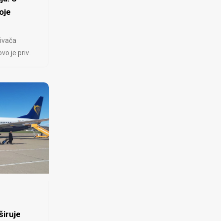
oje
ivača
 je priv..
iruje