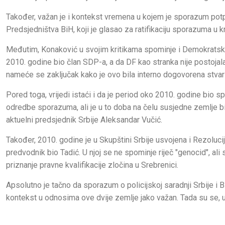
Također, važan je i kontekst vremena u kojem je sporazum potp
Predsjedništva BiH, koji je glasao za ratifikaciju sporazuma u kro
Međutim, Konaković u svojim kritikama spominje i Demokratsku 
2010. godine bio član SDP-a, a da DF kao stranka nije postojala
nameće se zaključak kako je ovo bila interno dogovorena stvar 
Pored toga, vrijedi istaći i da je period oko 2010. godine bio 
odredbe sporazuma, ali je u to doba na čelu susjedne zemlje bi
aktuelni predsjednik Srbije Aleksandar Vučić.
Također, 2010. godine je u Skupštini Srbije usvojena i Rezolucij
predvodnik bio Tadić. U njoj se ne spominje riječ "genocid", a
priznanje pravne kvalifikacije zločina u Srebrenici.
Apsolutno je tačno da sporazum o policijskoj saradnji Srbije i Bi
kontekst u odnosima ove dvije zemlje jako važan. Tada su se, 