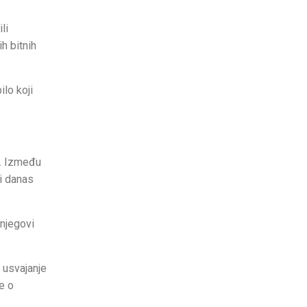
li
h bitnih
ilo koji
a. Između
 i danas
 njegovi
 usvajanje
e o