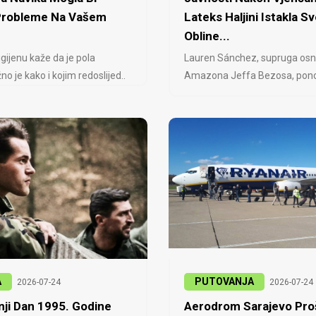
 Probleme Na Vašem
Lateks Haljini Istakla Sv
Obline...
igijenu kaže da je pola
Lauren Sánchez, supruga osn
no je kako i kojim redoslijed..
Amazona Jeffa Bezosa, ponovo
A
PUTOVANJA
2026-07-24
2026-07-24
ji Dan 1995. Godine
Aerodrom Sarajevo Proš