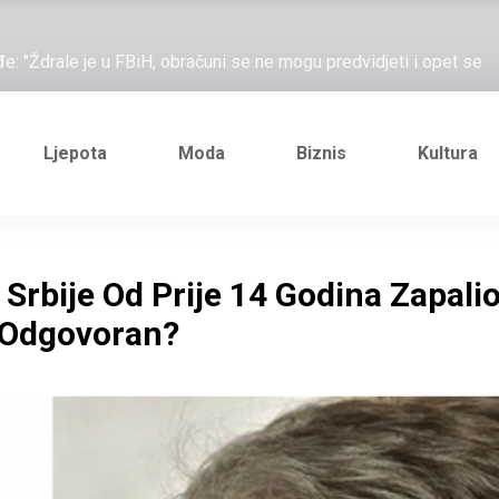
ažove, što me ne uhapsiš?"; "Prošetajmo Beogradom, Novim
đe: "Ždrale je u FBiH, obračuni se ne mogu predvidjeti i opet se
e novi Željezničarov Karamarko
nuo je general Izet Nanić, pogibijom je probio blokadu koja je
Ljepota
Moda
Biznis
Kultura
ažove, što me ne uhapsiš?"; "Prošetajmo Beogradom, Novim
đe: "Ždrale je u FBiH, obračuni se ne mogu predvidjeti i opet se
rbije Od Prije 14 Godina Zapali
e novi Željezničarov Karamarko
 Odgovoran?