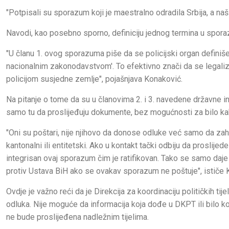
"Potpisali su sporazum koji je maestralno odradila Srbija, a naši
Navodi, kao posebno sporno, definiciju jednog termina u sporaz
"U članu 1. ovog sporazuma piše da se policijski organ definiše 
nacionalnim zakonodavstvom'. To efektivno znači da se legali
policijom susjedne zemlje", pojašnjava Konaković.
Na pitanje o tome da su u članovima 2. i 3. navedene državne in
samo tu da proslijeđuju dokumente, bez mogućnosti za bilo k
"Oni su poštari, nije njihovo da donose odluke već samo da za
kantonalni ili entitetski. Ako u kontakt tački odbiju da proslij
integrisan ovaj sporazum čim je ratifikovan. Tako se samo daje a
protiv Ustava BiH ako se ovakav sporazum ne poštuje", ističe 
Ovdje je važno reći da je Direkcija za koordinaciju političkih t
odluka. Nije moguće da informacija koja dođe u DKPT ili bilo 
ne bude proslijeđena nadležnim tijelima.