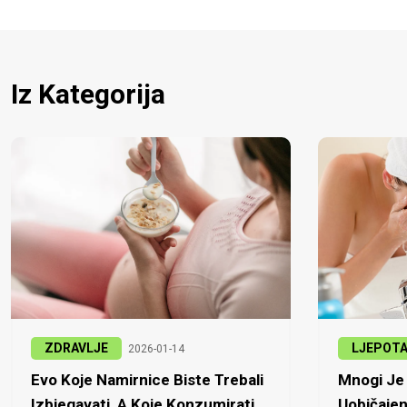
Iz Kategorija
ZDRAVLJE
LJEPOT
2026-01-14
Evo Koje Namirnice Biste Trebali
Mnogi Je 
Izbjegavati, A Koje Konzumirati
Uobičajen