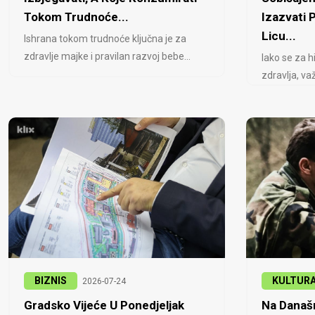
Tokom Trudnoće...
Izazvati
Licu...
Ishrana tokom trudnoće ključna je za
zdravlje majke i pravilan razvoj bebe...
Iako se za h
zdravlja, važ
BIZNIS
KULTUR
2026-07-24
Gradsko Vijeće U Ponedjeljak
Na Današn