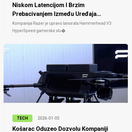
Niskom Latencijom I Brzim
Prebacivanjem Između Uređaja...
Kompanija Razer je upravo lansirala Hammerhead V3
HyperSpeed ​​gamerske slu�..
TECH
2026-01-05
Košarac Oduzeo Dozvolu Kompaniji