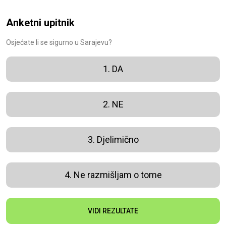
Anketni upitnik
Osjećate li se sigurno u Sarajevu?
1. DA
2. NE
3. Djelimično
4. Ne razmišljam o tome
VIDI REZULTATE