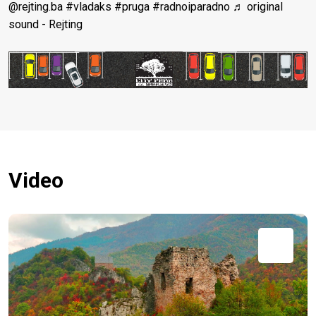
@rejting.ba
#vladaks
#pruga
#radnoiparadno
♬ original
sound - Rejting
Video