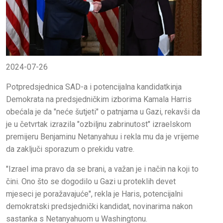
2024-07-26
Potpredsjednica SAD-a i potencijalna kandidatkinja
Demokrata na predsjedničkim izborima Kamala Harris
obećala je da "neće šutjeti" o patnjama u Gazi, rekavši da
je u četvrtak izrazila "ozbiljnu zabrinutost" izraelskom
premijeru Benjaminu Netanyahuu i rekla mu da je vrijeme
da zaključi sporazum o prekidu vatre.
"Izrael ima pravo da se brani, a važan je i način na koji to
čini. Ono što se dogodilo u Gazi u proteklih devet
mjeseci je poražavajuće", rekla je Haris, potencijalni
demokratski predsjednički kandidat, novinarima nakon
sastanka s Netanyahuom u Washingtonu.