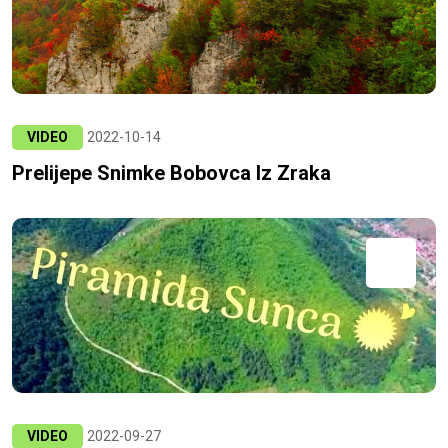
VIDEO
2022-10-14
Prelijepe Snimke Bobovca Iz Zraka
VIDEO
2022-09-27