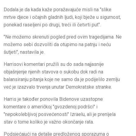
Dodala je da kada kaže poražavajuće misli na "slike
mrtve djece i očajnih gladnih ljudi, koji bježe u sigurnost,
ponekad raseljeni po drugi, treći ili četvrti put".
"Ne možemo skrenuti pogled pred ovim tragedijama. Ne
možemo sebi dozvoliti da otupimo na patnju i neću
šutjeti", nastavila je.
Harrisovi komentari pružili su do sada najjasnije
objašnjenje njenih stavova o sukobu dok radi na
balansiranju pitanja koje ne samo da je podijelilo zemlju
već je izazvalo trvenja unutar Demokratske stranke.
Harris je također ponovila Bidenove uzastopne
komentare o američkoj "gvozdenoj podršci" i
"nepokolebljivoj posvećenosti" Izraelu, ali je prenijela
stav o tome koliko je važno okončanje rata.
Podsjećajući na detalje predloženog sporazuma o