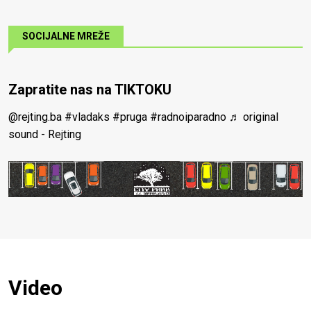
SOCIJALNE MREŽE
Zapratite nas na TIKTOKU
@rejting.ba
#vladaks
#pruga
#radnoiparadno
♬ original
sound - Rejting
Video