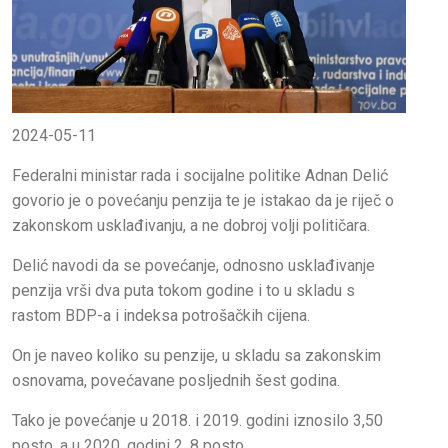
2024-05-11
Federalni ministar rada i socijalne politike Adnan Delić
govorio je o povećanju penzija te je istakao da je riječ o
zakonskom usklađivanju, a ne dobroj volji političara.
Delić navodi da se povećanje, odnosno usklađivanje
penzija vrši dva puta tokom godine i to u skladu s
rastom BDP-a i indeksa potrošačkih cijena.
On je naveo koliko su penzije, u skladu sa zakonskim
osnovama, povećavane posljednih šest godina.
Tako je povećanje u 2018. i 2019. godini iznosilo 3,50
posto, a u 2020. godini 2, 8 posto.