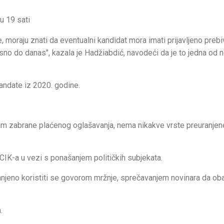
 u 19 sati
 moraju znati da eventualni kandidat mora imati prijavljeno prebi
osno do danas", kazala je Hadžiabdić, navodeći da je to jedna od 
andate iz 2020. godine.
im zabrane plaćenog oglašavanja, nema nikakve vrste preuranjen
CIK-a u vezi s ponašanjem političkih subjekata.
anjeno koristiti se govorom mržnje, sprečavanjem novinara da oba
.