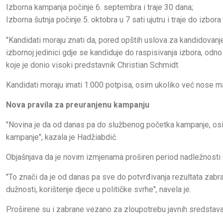
Izborna kampanja počinje 6. septembra i traje 30 dana;
Izborna šutnja počinje 5. oktobra u 7 sati ujutru i traje do izbora
"Kandidati moraju znati da, pored opštih uslova za kandidovanje,
izbornoj jedinici gdje se kandiduje do raspisivanja izbora, odn
koje je donio visoki predstavnik Christian Schmidt.
Kandidati moraju imati 1.000 potpisa, osim ukoliko već nose m
Nova pravila za preuranjenu kampanju
"Novina je da od danas pa do službenog početka kampanje, os
kampanje", kazala je Hadžiabdić.
Objašnjava da je novim izmjenama proširen period nadležnosti 
"To znači da je od danas pa sve do potvrđivanja rezultata zabr
dužnosti, korištenje djece u političke svrhe", navela je.
Proširene su i zabrane vezano za zloupotrebu javnih sredstava