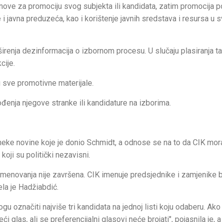
anove za promociju svog subjekta ili kandidata, zatim promocija po
 i javna preduzeća, kao i korištenje javnih sredstava i resursa u 
irenja dezinformacija o izbornom procesu. U slučaju plasiranja t
cije.
i sve promotivne materijale.
đenja njegove stranke ili kandidature na izborima.
 neke novine koje je donio Schmidt, a odnose se na to da CIK mo
oji su politički nezavisni.
menovanja nije završena. CIK imenuje predsjednike i zamjenike b
ela je Hadžiabdić.
gu označiti najviše tri kandidata na jednoj listi koju odaberu. Ako
i glas, ali se preferencijalni glasovi neće brojati", pojasnila je,