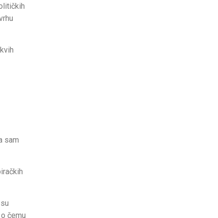
litičkih
svrhu
akvih
ra sam
iračkih
 su
 a o čemu