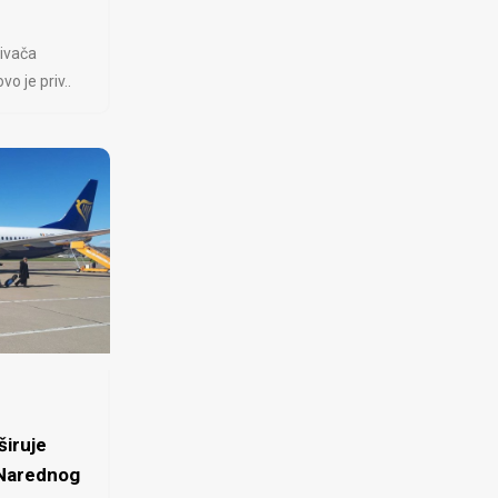
ivača
 je priv..
iruje
 Narednog