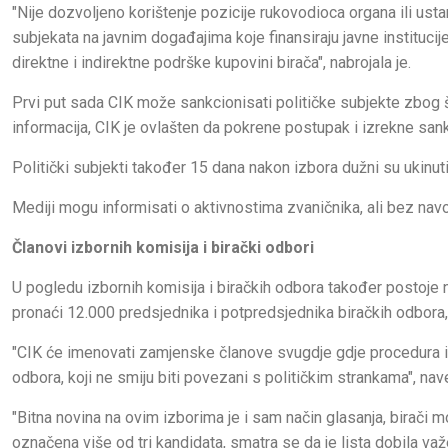
"Nije dozvoljeno korištenje pozicije rukovodioca organa ili ust
subjekata na javnim događajima koje finansiraju javne institucije
direktne i indirektne podrške kupovini birača", nabrojala je.
Prvi put sada CIK može sankcionisati političke subjekte zbog š
informacija, CIK je ovlašten da pokrene postupak i izrekne sank
Politički subjekti također 15 dana nakon izbora dužni su ukinut
Mediji mogu informisati o aktivnostima zvaničnika, ali bez navo
Članovi izbornih komisija i birački odbori
U pogledu izbornih komisija i biračkih odbora također postoje
pronaći 12.000 predsjednika i potpredsjednika biračkih odbora, k
"CIK će imenovati zamjenske članove svugdje gdje procedura i
odbora, koji ne smiju biti povezani s političkim strankama", nav
"Bitna novina na ovim izborima je i sam način glasanja, birači mo
označena više od tri kandidata, smatra se da je lista dobila važeć