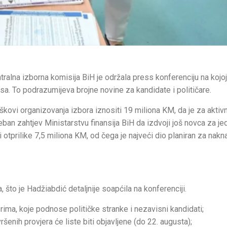
tralna izborna komisija BiH je održala press konferenciju na kojo
esa. To podrazumijeva brojne novine za kandidate i političare.
kovi organizovanja izbora iznositi 19 miliona KM, da je za aktiv
eban zahtjev Ministarstvu finansija BiH da izdvoji još novca za j
i otprilike 7,5 miliona KM, od čega je najveći dio planiran za nak
 što je Hadžiabdić detaljnije soapćila na konferenciji.
orima, koje podnose političke stranke i nezavisni kandidati;
šenih provjera će liste biti objavljene (do 22. augusta);