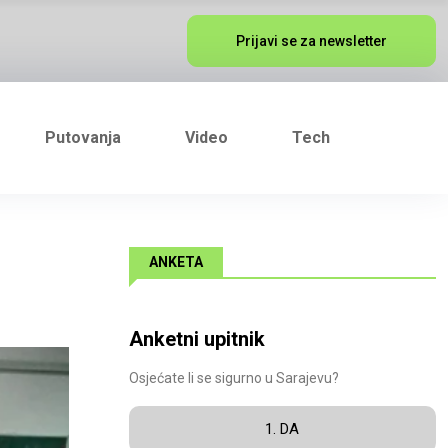
Prijavi se za newsletter
Putovanja
Video
Tech
ANKETA
Anketni upitnik
Osjećate li se sigurno u Sarajevu?
1. DA