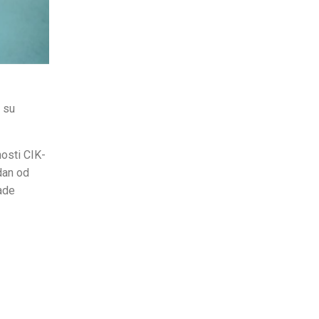
j su
nosti CIK-
edan od
nade