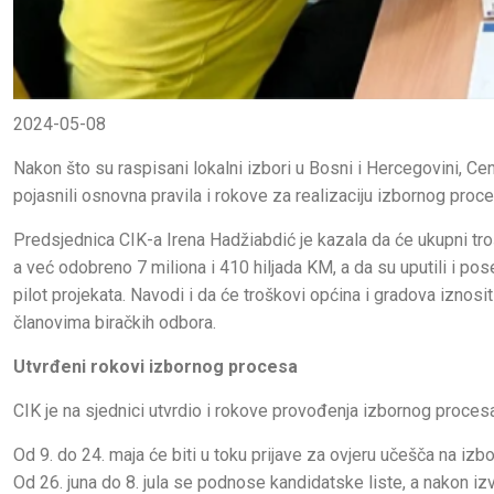
2024-05-08
Nakon što su raspisani lokalni izbori u Bosni i Hercegovini, Cen
pojasnili osnovna pravila i rokove za realizaciju izbornog proc
Predsjednica CIK-a Irena Hadžiabdić je kazala da će ukupni troš
a već odobreno 7 miliona i 410 hiljada KM, a da su uputili i pos
pilot projekata. Navodi i da će troškovi općina i gradova iznosit
članovima biračkih odbora.
Utvrđeni rokovi izbornog procesa
CIK je na sjednici utvrdio i rokove provođenja izbornog procesa,
Od 9. do 24. maja će biti u toku prijave za ovjeru učešča na izb
Od 26. juna do 8. jula se podnose kandidatske liste, a nakon izvr