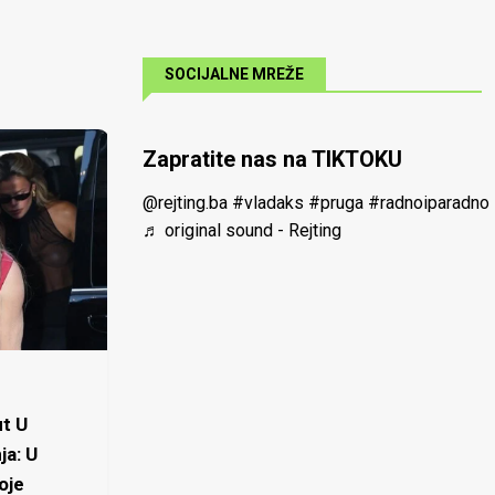
SOCIJALNE MREŽE
Zapratite nas na TIKTOKU
@rejting.ba
#vladaks
#pruga
#radnoiparadno
♬ original sound - Rejting
t U
ja: U
oje