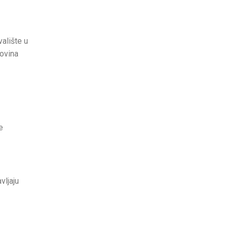
valište u
novina
e
vljaju