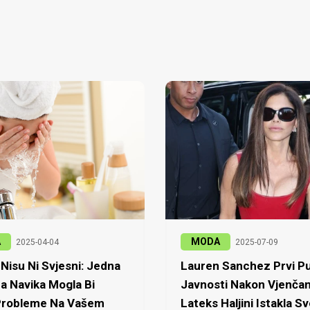
A
MODA
2025-04-04
2025-07-09
Nisu Ni Svjesni: Jedna
Lauren Sanchez Prvi Pu
a Navika Mogla Bi
Javnosti Nakon Vjenčan
 Probleme Na Vašem
Lateks Haljini Istakla Sv