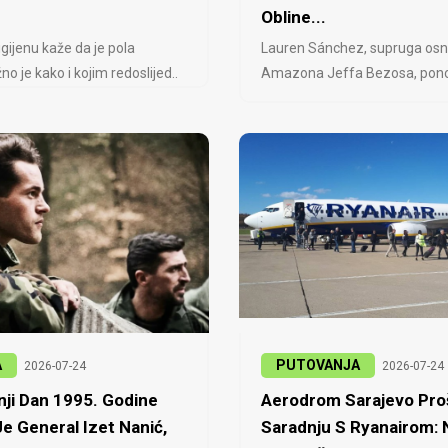
Obline...
igijenu kaže da je pola
Lauren Sánchez, supruga osn
no je kako i kojim redoslijed..
Amazona Jeffa Bezosa, ponovo
A
PUTOVANJA
2026-07-24
2026-07-24
ji Dan 1995. Godine
Aerodrom Sarajevo Proš
e General Izet Nanić,
Saradnju S Ryanairom: