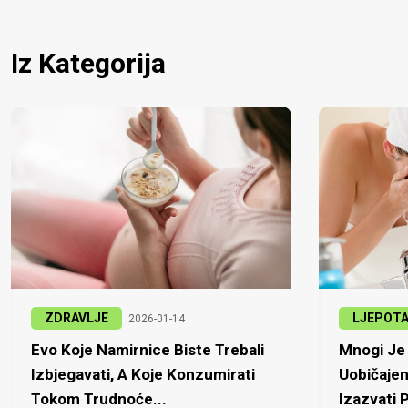
Iz Kategorija
ZDRAVLJE
LJEPOT
2026-01-14
Evo Koje Namirnice Biste Trebali
Mnogi Je 
Izbjegavati, A Koje Konzumirati
Uobičajen
Tokom Trudnoće...
Izazvati