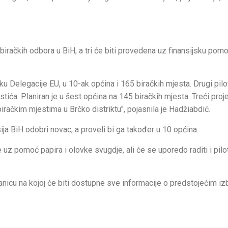
o biračkih odbora u BiH, a tri će biti provedena uz finansijsku pom
ku Delegacije EU, u 10-ak općina i 165 biračkih mjesta. Drugi pilot
tića. Planiran je u šest općina na 145 biračkih mjesta. Treći proje
iračkim mjestima u Brčko distriktu", pojasnila je Hadžiabdić.
sija BiH odobri novac, a proveli bi ga također u 10 općina.
 uz pomoć papira i olovke svugdje, ali će se uporedo raditi i pilo
anicu na kojoj će biti dostupne sve informacije o predstojećim iz