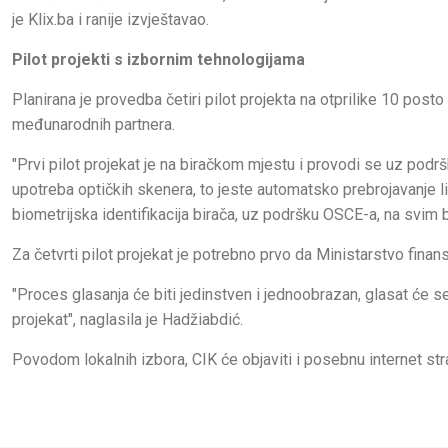
je Klix.ba i ranije izvještavao.
Pilot projekti s izbornim tehnologijama
Planirana je provedba četiri pilot projekta na otprilike 10 post
međunarodnih partnera.
"Prvi pilot projekat je na biračkom mjestu i provodi se uz podrš
upotreba optičkih skenera, to jeste automatsko prebrojavanje lis
biometrijska identifikacija birača, uz podršku OSCE-a, na svim b
Za četvrti pilot projekat je potrebno prvo da Ministarstvo finan
"Proces glasanja će biti jedinstven i jednoobrazan, glasat će se
projekat", naglasila je Hadžiabdić.
Povodom lokalnih izbora, CIK će objaviti i posebnu internet str