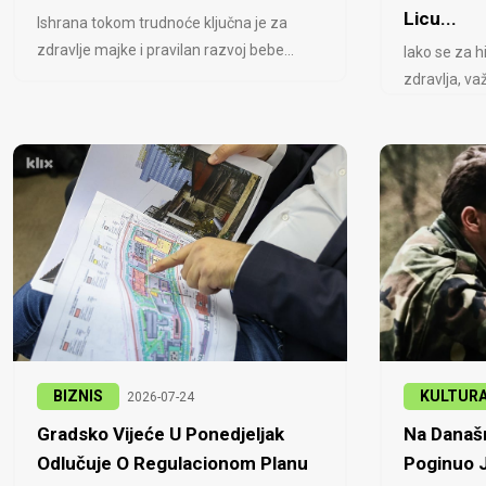
Licu...
Ishrana tokom trudnoće ključna je za
zdravlje majke i pravilan razvoj bebe...
Iako se za h
zdravlja, važ
BIZNIS
KULTUR
2026-07-24
Gradsko Vijeće U Ponedjeljak
Na Današn
Odlučuje O Regulacionom Planu
Poginuo J