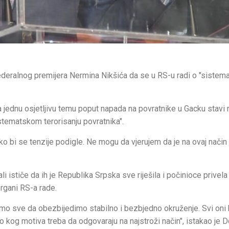
 federalnog premijera Nermina Nikšića da se u RS-u radi o "siste
a jednu osjetljivu temu poput napada na povratnike u Gacku stavi 
sistematskom terorisanju povratnika".
o bi se tenzije podigle. Ne mogu da vjerujem da je na ovaj način
i ističe da ih je Republika Srpska sve riješila i počinioce privela
rgani RS-a rade.
nimo sve da obezbijedimo stabilno i bezbjedno okruženje. Svi oni 
ilo kog motiva treba da odgovaraju na najstroži način", istakao je D