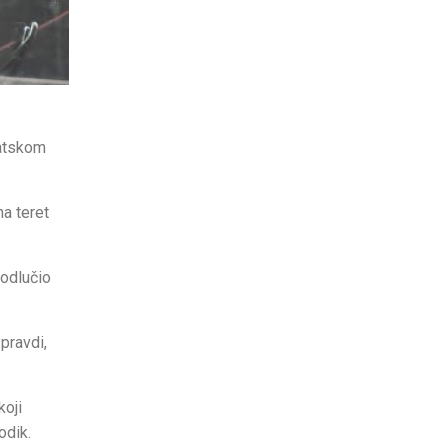
matskom
na teret
 odlučio
 pravdi,
koji
odik.