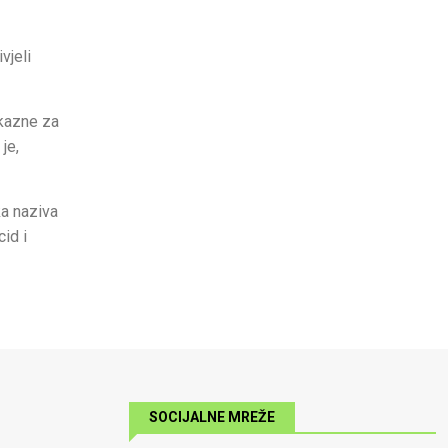
vjeli
 kazne za
je,
ka naziva
cid i
SOCIJALNE MREŽE