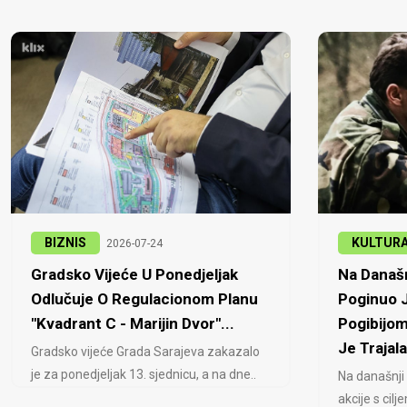
BIZNIS
KULTUR
2026-07-24
Gradsko Vijeće U Ponedjeljak
Na Današn
Odlučuje O Regulacionom Planu
Poginuo J
"Kvadrant C - Marijin Dvor"...
Pogibijom
Je Trajala
Gradsko vijeće Grada Sarajeva zakazalo
je za ponedjeljak 13. sjednicu, a na dne..
Na današnji
akcije s cil