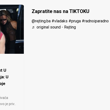
Zapratite nas na TIKTOKU
@rejting.ba
#vladaks
#pruga
#radnoiparadno
♬ original sound - Rejting
t U
ja: U
oje
ivača
 je priv..