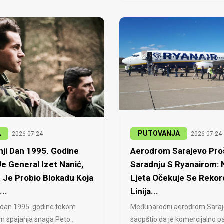
A
PUTOVANJA
2026-07-24
2026-07-24
ji Dan 1995. Godine
Aerodrom Sarajevo Proš
e General Izet Nanić,
Saradnju S Ryanairom:
 Je Probio Blokadu Koja
Ljeta Očekuje Se Rekor
...
Linija...
 dan 1995. godine tokom
Međunarodni aerodrom Saraj
jem spajanja snaga Peto..
saopštio da je komercijalno pa