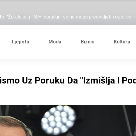
ažove, što me ne uhapsiš?"; "Prošetajmo Beogradom, Novim
đe: "Ždrale je u FBiH, obračuni se ne mogu predvidjeti i opet se
e novi Željezničarov Karamarko
nuo je general Izet Nanić, pogibijom je probio blokadu koja je
Ljepota
Moda
Biznis
Kultura
ažove, što me ne uhapsiš?"; "Prošetajmo Beogradom, Novim
đe: "Ždrale je u FBiH, obračuni se ne mogu predvidjeti i opet se
ismo Uz Poruku Da "izmišlja I Po
e novi Željezničarov Karamarko