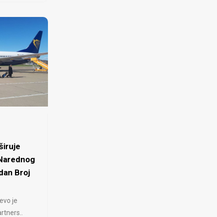
iruje
 Narednog
dan Broj
evo je
rtners..