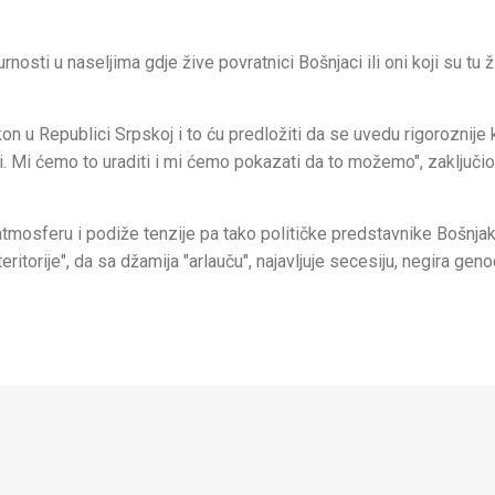
sti u naseljima gdje žive povratnici Bošnjaci ili oni koji su tu ži
n u Republici Srpskoj i to ću predložiti da se uvedu rigoroznije
. Mi ćemo to uraditi i mi ćemo pokazati da to možemo", zaključio 
tmosferu i podiže tenzije pa tako političke predstavnike Bošnja
ritorije", da sa džamija "arlauču", najavljuje secesiju, negira geno