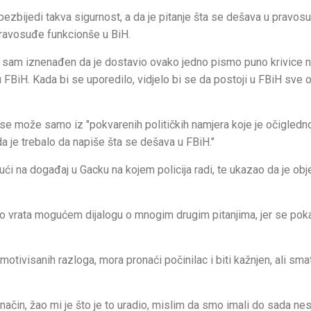
bezbijedi takva sigurnost, a da je pitanje šta se dešava u pravos
pravosuđe funkcionše u BiH.
ma sam iznenađen da je dostavio ovako jedno pismo puno krivice
FBiH. Kada bi se uporedilo, vidjelo bi se da postoji u FBiH sve o
 se može samo iz "pokvarenih političkih namjera koje je očigledn
a je trebalo da napiše šta se dešava u FBiH."
ući na događaj u Gacku na kojem policija radi, te ukazao da je obj
io vrata mogućem dijalogu o mnogim drugim pitanjima, jer se pok
motivisanih razloga, mora pronaći počinilac i biti kažnjen, ali sma
 način, žao mi je što je to uradio, mislim da smo imali do sada ne