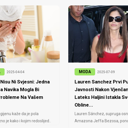
A
MODA
2025-04-04
2025-07-09
Nisu Ni Svjesni: Jedna
Lauren Sanchez Prvi Pu
a Navika Mogla Bi
Javnosti Nakon Vjenčan
 Probleme Na Vašem
Lateks Haljini Istakla Sv
Obline...
igijenu kaže da je pola
Lauren Sánchez, supruga osn
no je kako i kojim redoslijed..
Amazona Jeffa Bezosa, ponovo