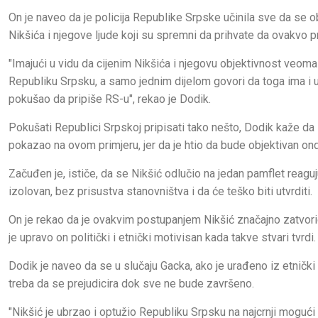
On je naveo da je policija Republike Srpske učinila sve da se o
Nikšića i njegove ljude koji su spremni da prihvate da ovakvo 
"Imajući u vidu da cijenim Nikšića i njegovu objektivnost veo
Republiku Srpsku, a samo jednim dijelom govori da toga ima i u 
pokušao da pripiše RS-u", rekao je Dodik.
Pokušati Republici Srpskoj pripisati tako nešto, Dodik kaže da
pokazao na ovom primjeru, jer da je htio da bude objektivan ond
Začuđen je, ističe, da se Nikšić odlučio na jedan pamflet reaguj
izolovan, bez prisustva stanovništva i da će teško biti utvrditi.
On je rekao da je ovakvim postupanjem Nikšić značajno zatvor
je upravo on politički i etnički motivisan kada takve stvari tvrdi.
Dodik je naveo da se u slučaju Gacka, ako je urađeno iz etnički 
treba da se prejudicira dok sve ne bude završeno.
"Nikšić je ubrzao i optužio Republiku Srpsku na najcrnji mogući