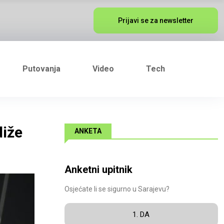
Prijavi se za newsletter
Putovanja
Video
Tech
diže
ANKETA
Anketni upitnik
Osjećate li se sigurno u Sarajevu?
1. DA