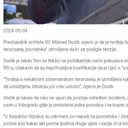
2024-05-04
Predsjednik entiteta RS Milorad Dodik izjavio je da je tvrdnja
terorisanju povratnika" izmišljena da bi se podigle tenzije.
Dodik je rekao Srni da Nikšić na politikantski način pokušava d
RS-u, istakavši da su neprihvatljive kvalifikacije da je riječ o "
"Tvrdnja o nekakvom sistematskom terorisanju je izmišljena kak
da usložnjenu situaciju još više usložni", izjavio je Dodik.
Dodik je naveo da niko ne spori da postoje određeni incidenti, al
osim u Višegradu gdje je pretučena jedna porodica i na kojem o
"U Republici Srpskoj su otkriveni svi napadi na povratnike i či
počine bilo kakav akt prema ljudima druge vjere i nacije ili iz b