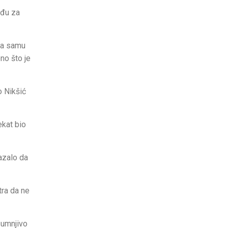
uđu za
 na samu
no što je
o Nikšić
ekat bio
azalo da
tra da ne
sumnjivo