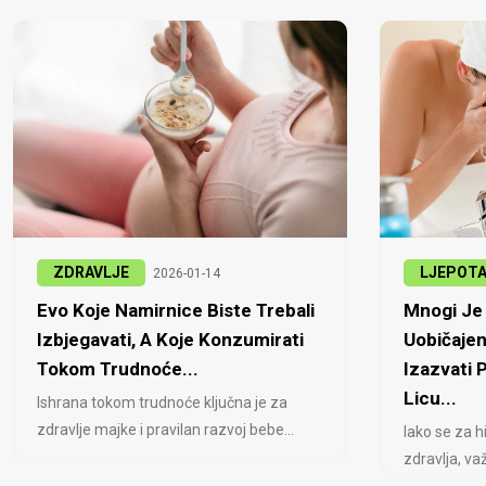
ZDRAVLJE
LJEPOT
2026-01-14
Evo Koje Namirnice Biste Trebali
Mnogi Je 
Izbjegavati, A Koje Konzumirati
Uobičajen
Tokom Trudnoće...
Izazvati
Licu...
Ishrana tokom trudnoće ključna je za
zdravlje majke i pravilan razvoj bebe...
Iako se za h
zdravlja, važ