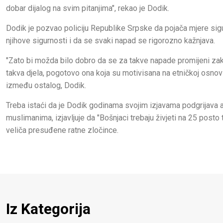
dobar dijalog na svim pitanjima", rekao je Dodik.
Dodik je pozvao policiju Republike Srpske da pojača mjere sigurno
njihove sigurnosti i da se svaki napad se rigorozno kažnjava.
"Zato bi možda bilo dobro da se za takve napade promijeni zako
takva djela, pogotovo ona koja su motivisana na etničkoj osnovi
između ostalog, Dodik.
Treba istaći da je Dodik godinama svojim izjavama podgrijava a
muslimanima, izjavljuje da "Bošnjaci trebaju živjeti na 25 posto te
veliča presuđene ratne zločince.
Iz Kategorija