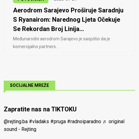
Aerodrom Sarajevo Proširuje Saradnju
S Ryanairom: Narednog Ljeta Očekuje
Se Rekordan Broj Linija...
Međunarodni aerodrom Sarajevo je saopštio da je
komercijalno partners..
SOCIJALNE MREŽE
Zapratite nas na TIKTOKU
@rejting.ba
#vladaks
#pruga
#radnoiparadno
♬ original
sound - Rejting