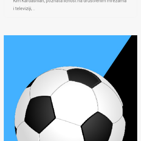
Kim Kardashian, poznata ličnost na društvenim mrežama
i televiziji, ..