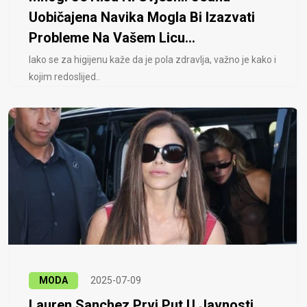
Uobičajena Navika Mogla Bi Izazvati
Probleme Na Vašem Licu...
Iako se za higijenu kaže da je pola zdravlja, važno je kako i
kojim redoslijed..
MODA
2025-07-09
Lauren Sanchez Prvi Put U Javnosti