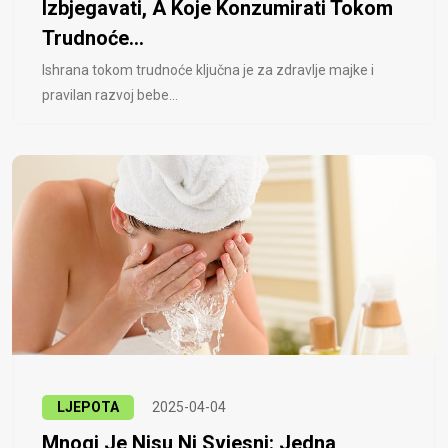
Izbjegavati, A Koje Konzumirati Tokom
Trudnoće...
Ishrana tokom trudnoće ključna je za zdravlje majke i
pravilan razvoj bebe...
LJEPOTA
2025-04-04
Mnogi Je Nisu Ni Svjesni: Jedna