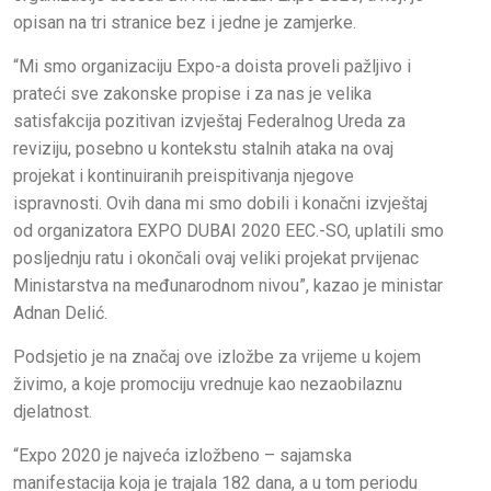
opisan na tri stranice bez i jedne je zamjerke.
“Mi smo organizaciju Expo-a doista proveli pažljivo i
prateći sve zakonske propise i za nas je velika
satisfakcija pozitivan izvještaj Federalnog Ureda za
reviziju, posebno u kontekstu stalnih ataka na ovaj
projekat i kontinuiranih preispitivanja njegove
ispravnosti. Ovih dana mi smo dobili i konačni izvještaj
od organizatora EXPO DUBAI 2020 EEC.-SO, uplatili smo
posljednju ratu i okončali ovaj veliki projekat prvijenac
Ministarstva na međunarodnom nivou”, kazao je ministar
Adnan Delić.
Podsjetio je na značaj ove izložbe za vrijeme u kojem
živimo, a koje promociju vrednuje kao nezaobilaznu
djelatnost.
“Expo 2020 je najveća izložbeno – sajamska
manifestacija koja je trajala 182 dana, a u tom periodu