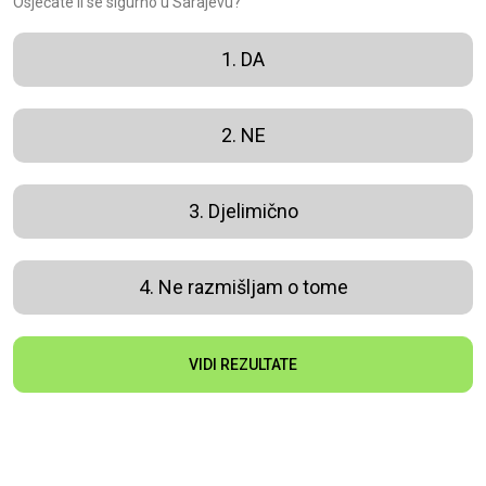
Osjećate li se sigurno u Sarajevu?
1. DA
2. NE
3. Djelimično
4. Ne razmišljam o tome
VIDI REZULTATE