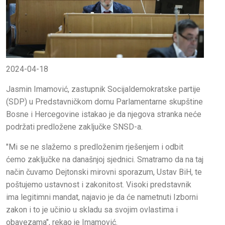
2024-04-18
Jasmin Imamović, zastupnik Socijaldemokratske partije
(SDP) u Predstavničkom domu Parlamentarne skupštine
Bosne i Hercegovine istakao je da njegova stranka neće
podržati predložene zaključke SNSD-a.
"Mi se ne slažemo s predloženim rješenjem i odbit
ćemo zaključke na današnjoj sjednici. Smatramo da na taj
način čuvamo Dejtonski mirovni sporazum, Ustav BiH, te
poštujemo ustavnost i zakonitost. Visoki predstavnik
ima legitimni mandat, najavio je da će nametnuti Izborni
zakon i to je učinio u skladu sa svojim ovlastima i
obavezama", rekao je Imamović.