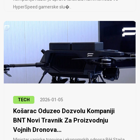
HyperSpeed ​​gamerske slu�..
TECH
2026-01-05
Košarac Oduzeo Dozvolu Kompaniji
BNT Novi Travnik Za Proizvodnju
Vojnih Dronova...
Ministar vanjske trgovine i ekonomskih odnosa BiH Staša