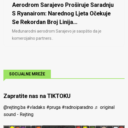
Aerodrom Sarajevo Proširuje Saradnju
S Ryanairom: Narednog Ljeta Očekuje
Se Rekordan Broj Linija...
Međunarodni aerodrom Sarajevo je saopštio da je
komercijalno partners..
SOCIJALNE MREŽE
Zapratite nas na TIKTOKU
@rejting.ba
#vladaks
#pruga
#radnoiparadno
♬ original
sound - Rejting