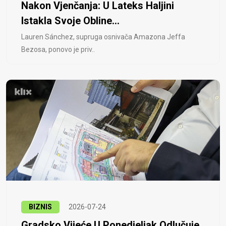
Nakon Vjenčanja: U Lateks Haljini
Istakla Svoje Obline...
Lauren Sánchez, supruga osnivača Amazona Jeffa
Bezosa, ponovo je priv..
BIZNIS
2026-07-24
Gradsko Vijeće U Ponedjeljak Odlučuje