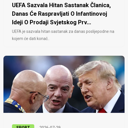
UEFA Sazvala Hitan Sastanak Članica,
Danas Će Raspravljati O Infantinovoj
Ideji O Prodaji Svjetskog Prv...
UEFA je sazvala hitan sastanak za danas poslijepodne na
kojem će dati konač..
SPORT
2026-07-29