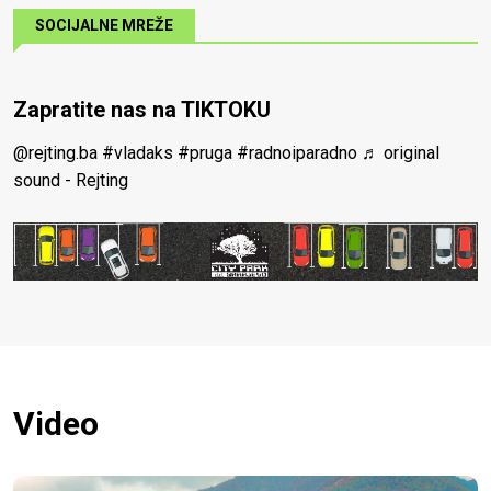
SOCIJALNE MREŽE
Zapratite nas na TIKTOKU
@rejting.ba
#vladaks
#pruga
#radnoiparadno
♬ original
sound - Rejting
Video