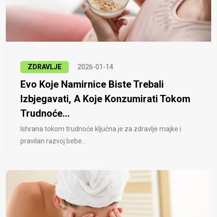
ZDRAVLJE
2026-01-14
Evo Koje Namirnice Biste Trebali
Izbjegavati, A Koje Konzumirati Tokom
Trudnoće...
Ishrana tokom trudnoće ključna je za zdravlje majke i
pravilan razvoj bebe...