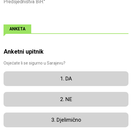
Predsjedništva BiH."
ANKETA
Anketni upitnik
Osjećate li se sigurno u Sarajevu?
1. DA
2. NE
3. Djelimično