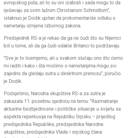
evropskog puta, ali to su oni izabrali i sada mogu to da
rješavaju sa ovim lažnim Christianom Schmidtom",
istaknuo je Dodik upitan da prokomentariše odluku o
nametanju izmjena Izbornog zakona.
Predsjednik RS-a je rekao da ga ne čudi što su Nijemci
bili u tome, ali da ga čudi odakle Britanci to podržavaju.
"Sve je to licemjerno, ali u svakom slučaju ono što ćemo
mi raditi i kako i šta mislimo o nametanjima mogu svi
zajedno da gledaju sutra u direktnom prenosu", poručio
je Dodik.
Podsjetimo, Narodna skupština RS-a za sutra je
zakazala 11. posebnu sjednicu na temu: "Razmatranje
aktuelne bezbjednosne i političke situacije u svijetu sa
aspekta reperkusija na Republiku Srpsku – prijedlog
predsjednika Republike, predsjednika Narodne
skupštine, predsjednika Vlade i srpskog člana