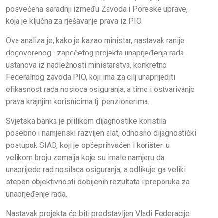
posvećena saradnji između Zavoda i Poreske uprave,
koja je ključna za rješavanje prava iz PIO.
Ova analiza je, kako je kazao ministar, nastavak ranije
dogovorenog i započetog projekta unaprjeđenja rada
ustanova iz nadležnosti ministarstva, konkretno
Federalnog zavoda PIO, koji ima za cilj unaprijediti
efikasnost rada nosioca osiguranja, a time i ostvarivanje
prava krajnjim korisnicima tj. penzionerima.
Svjetska banka je prilikom dijagnostike koristila
posebno i namjenski razvijen alat, odnosno dijagnostički
postupak SIAD, koji je općeprihvaćen i korišten u
velikom broju zemalja koje su imale namjeru da
unaprijede rad nosilaca osiguranja, a odlikuje ga veliki
stepen objektivnosti dobijenih rezultata i preporuka za
unaprjeđenje rada.
Nastavak projekta će biti predstavljen Vladi Federacije