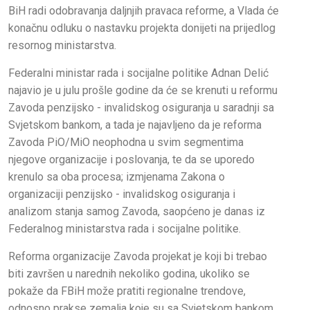
BiH radi odobravanja daljnjih pravaca reforme, a Vlada će
konačnu odluku o nastavku projekta donijeti na prijedlog
resornog ministarstva.
Federalni ministar rada i socijalne politike Adnan Delić
najavio je u julu prošle godine da će se krenuti u reformu
Zavoda penzijsko - invalidskog osiguranja u saradnji sa
Svjetskom bankom, a tada je najavljeno da je reforma
Zavoda PiO/MiO neophodna u svim segmentima
njegove organizacije i poslovanja, te da se uporedo
krenulo sa oba procesa; izmjenama Zakona o
organizaciji penzijsko - invalidskog osiguranja i
analizom stanja samog Zavoda, saopćeno je danas iz
Federalnog ministarstva rada i socijalne politike.
Reforma organizacije Zavoda projekat je koji bi trebao
biti završen u narednih nekoliko godina, ukoliko se
pokaže da FBiH može pratiti regionalne trendove,
odnosno prakse zemalja koje su sa Svjetskom bankom