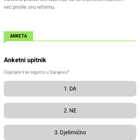
već prošle ovu reformu.
ANKETA
Anketni upitnik
Osjećate li se sigurno u Sarajevu?
1. DA
2. NE
3. Djelimično