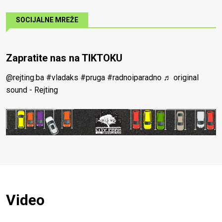
SOCIJALNE MREŽE
Zapratite nas na TIKTOKU
@rejting.ba
#vladaks
#pruga
#radnoiparadno
♬ original
sound - Rejting
Video