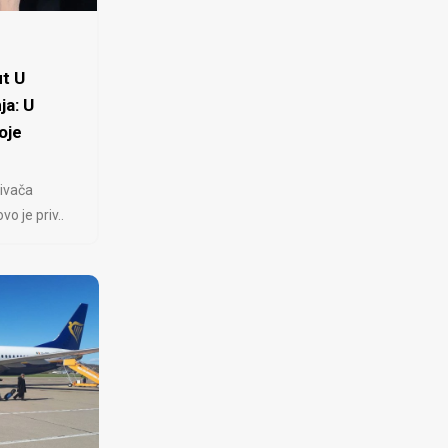
t U
ja: U
oje
ivača
 je priv..