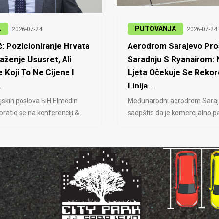
A
PUTOVANJA
2026-07-24
2026-07-24
: Pozicioniranje Hrvata
Aerodrom Sarajevo Proš
laženje Ususret, Ali
Saradnju S Ryanairom:
 Koji To Ne Cijene I
Ljeta Očekuje Se Rekor
.
Linija...
jskih poslova BiH Elmedin
Međunarodni aerodrom Saraj
ratio se na konferenciji &..
saopštio da je komercijalno pa