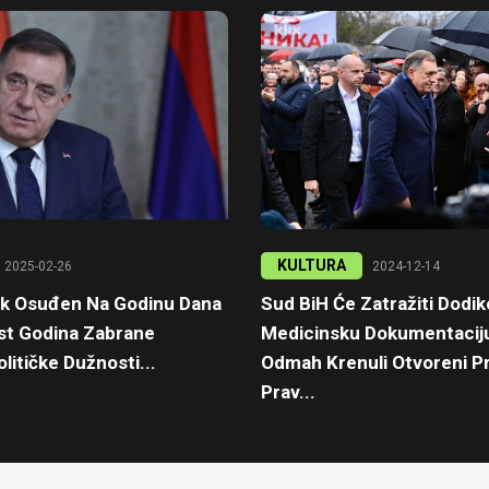
KULTURA
2025-02-26
2024-12-14
ik Osuđen Na Godinu Dana
Sud BiH Će Zatražiti Dodi
est Godina Zabrane
Medicinsku Dokumentaciju
litičke Dužnosti...
Odmah Krenuli Otvoreni Pr
Prav...