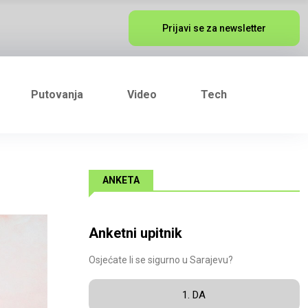
Prijavi se za newsletter
Putovanja
Video
Tech
ANKETA
Anketni upitnik
Osjećate li se sigurno u Sarajevu?
1. DA