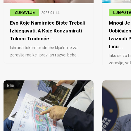
ZDRAVLJE
LJEPOT
2026-01-14
Evo Koje Namirnice Biste Trebali
Mnogi Je 
Izbjegavati, A Koje Konzumirati
Uobičajen
Tokom Trudnoće...
Izazvati
Licu...
Ishrana tokom trudnoće ključna je za
zdravlje majke i pravilan razvoj bebe...
Iako se za h
zdravlja, važ