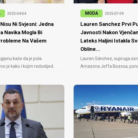
A
MODA
2025-04-04
2025-07-09
Nisu Ni Svjesni: Jedna
Lauren Sanchez Prvi Pu
a Navika Mogla Bi
Javnosti Nakon Vjenčan
 Probleme Na Vašem
Lateks Haljini Istakla Sv
Obline...
igijenu kaže da je pola
Lauren Sánchez, supruga osn
no je kako i kojim redoslijed..
Amazona Jeffa Bezosa, ponovo