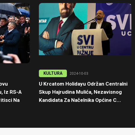
KULTURA
2024-10-03
kovu
U Krcatom Holidayu Održan Centralni
, Iz RS-A
Skup Hajrudina Mulića, Nezavisnog
itisci Na
Kandidata Za Načelnika Općine C...