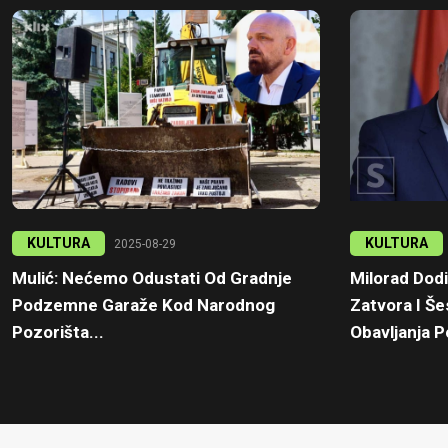
KULTURA
KULTURA
2025-08-29
Mulić: Nećemo Odustati Od Gradnje
Milorad Dod
Podzemne Garaže Kod Narodnog
Zatvora I Š
Pozorišta...
Obavljanja Po