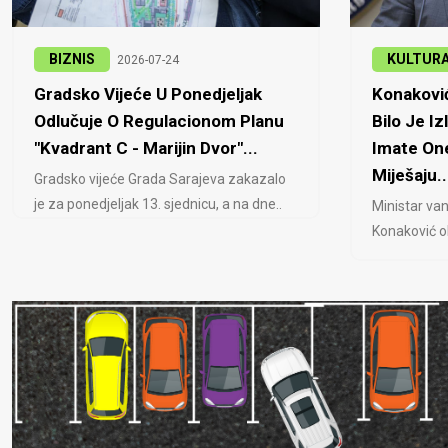
BIZNIS
KULTUR
2026-07-24
Gradsko Vijeće U Ponedjeljak
Konaković
Odlučuje O Regulacionom Planu
Bilo Je Iz
"Kvadrant C - Marijin Dvor"...
Imate One
Miješaju..
Gradsko vijeće Grada Sarajeva zakazalo
je za ponedjeljak 13. sjednicu, a na dne..
Ministar van
Konaković ob