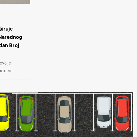
iruje
 Narednog
dan Broj
evo je
rtners..