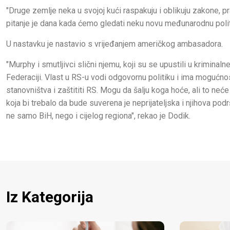
"Druge zemlje neka u svojoj kući raspakuju i oblikuju zakone, pr
pitanje je dana kada ćemo gledati neku novu međunarodnu polit
U nastavku je nastavio s vrijeđanjem američkog ambasadora.
"Murphy i smutljivci slični njemu, koji su se upustili u krimin
Federaciji. Vlast u RS-u vodi odgovornu politiku i ima mogućnos
stanovništva i zaštititi RS. Mogu da šalju koga hoće, ali to neće 
koja bi trebalo da bude suverena je neprijateljska i njihova pod
ne samo BiH, nego i cijelog regiona", rekao je Dodik.
Iz Kategorija