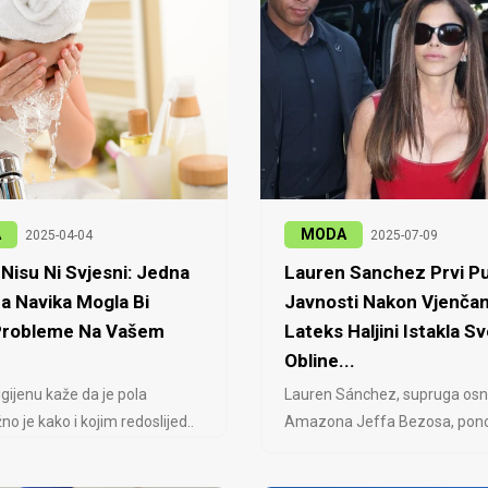
A
MODA
2025-04-04
2025-07-09
Nisu Ni Svjesni: Jedna
Lauren Sanchez Prvi Pu
a Navika Mogla Bi
Javnosti Nakon Vjenčan
 Probleme Na Vašem
Lateks Haljini Istakla Sv
Obline...
igijenu kaže da je pola
Lauren Sánchez, supruga osn
no je kako i kojim redoslijed..
Amazona Jeffa Bezosa, ponovo