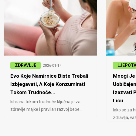
ZDRAVLJE
LJEPOT
2026-01-14
Evo Koje Namirnice Biste Trebali
Mnogi Je 
Izbjegavati, A Koje Konzumirati
Uobičajen
Tokom Trudnoće...
Izazvati
Licu...
Ishrana tokom trudnoće ključna je za
zdravlje majke i pravilan razvoj bebe...
Iako se za h
zdravlja, važ