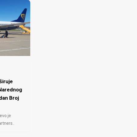
iruje
 Narednog
dan Broj
evo je
rtners..