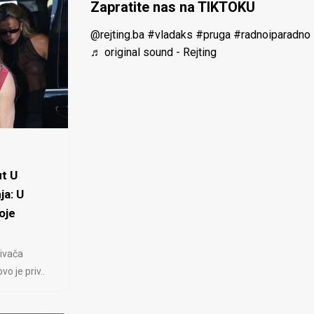
Zapratite nas na TIKTOKU
@rejting.ba
#vladaks
#pruga
#radnoiparadno
♬ original sound - Rejting
t U
ja: U
oje
ivača
 je priv..