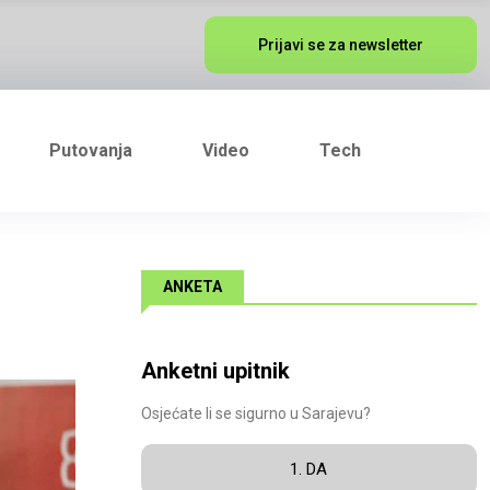
Prijavi se za newsletter
Putovanja
Video
Tech
ANKETA
Anketni upitnik
Osjećate li se sigurno u Sarajevu?
1. DA