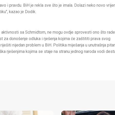
avo i pravdu. BiH je rekla sve što je imala. Dolazi neko novo vrije
iku", kazao je Dodik.
alne aktivnosti sa Schmidtom, ne mogu ovdje sprovesti ono što rade
t za donošenje odluka i rješenja kojima će zaštititi prava svog
riješiti nijedan problem u BiH. Politika miješanja u unutrašnja pita
rška rješenjima kojima se staje na stranu jednog naroda vodi desta