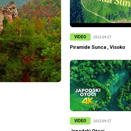
VIDEO
2022-09-27
Piramide Sunca , Visoko
VIDEO
2022-09-27
Japodski Otoci