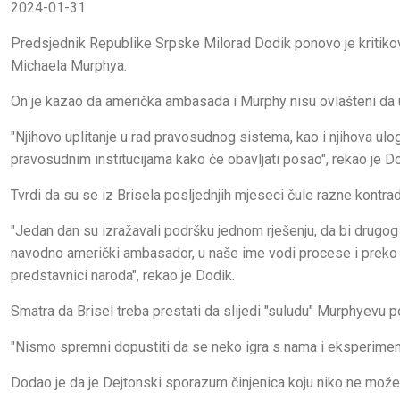
2024-01-31
Predsjednik Republike Srpske Milorad Dodik ponovo je kritiko
Michaela Murphya.
On je kazao da američka ambasada i Murphy nisu ovlašteni da u 
"Njihovo uplitanje u rad pravosudnog sistema, kao i njihova ul
pravosudnim institucijama kako će obavljati posao", rekao je Do
Tvrdi da su se iz Brisela posljednjih mjeseci čule razne kontrad
"Jedan dan su izražavali podršku jednom rješenju, da bi drugog
navodno američki ambasador, u naše ime vodi procese i preko 
predstavnici naroda", rekao je Dodik.
Smatra da Brisel treba prestati da slijedi "suludu" Murphyevu po
"Nismo spremni dopustiti da se neko igra s nama i eksperimen
Dodao je da je Dejtonski sporazum činjenica koju niko ne može os