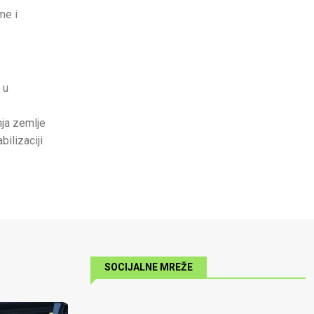
me i
 u
nja zemlje
bilizaciji
SOCIJALNE MREŽE