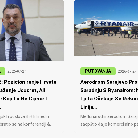
A
PUTOVANJA
2026-07-24
2026-07-24
: Pozicioniranje Hrvata
Aerodrom Sarajevo Proš
laženje Ususret, Ali
Saradnju S Ryanairom:
 Koji To Ne Cijene I
Ljeta Očekuje Se Rekor
.
Linija...
jskih poslova BiH Elmedin
Međunarodni aerodrom Saraj
ratio se na konferenciji &..
saopštio da je komercijalno pa