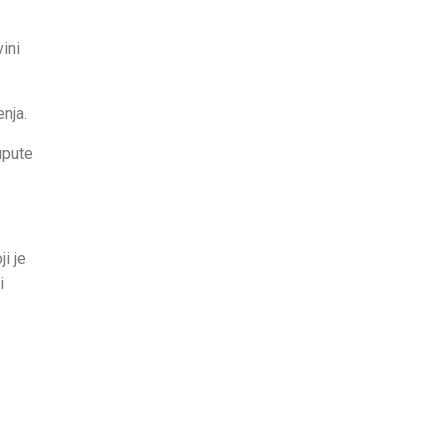
ini
nja.
upute
i je
i