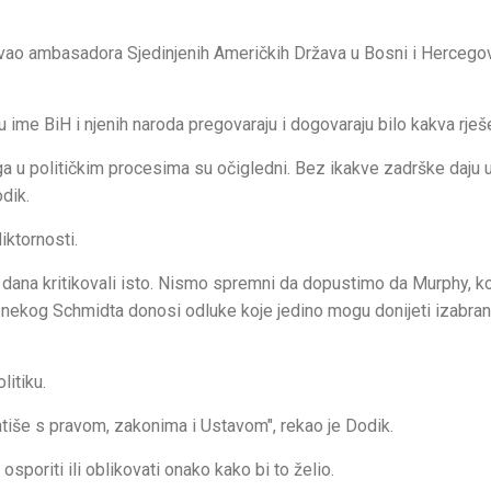
vao ambasadora Sjedinjenih Američkih Država u Bosni i Hercegov
ime BiH i njenih naroda pregovaraju i dogovaraju bilo kakva rješe
oga u političkim procesima su očigledni. Bez ikakve zadrške daju 
dik.
iktornosti.
 dana kritikovali isto. Nismo spremni da dopustimo da Murphy, koj
nekog Schmidta donosi odluke koje jedino mogu donijeti izabran
litiku.
tiše s pravom, zakonima i Ustavom", rekao je Dodik.
poriti ili oblikovati onako kako bi to želio.