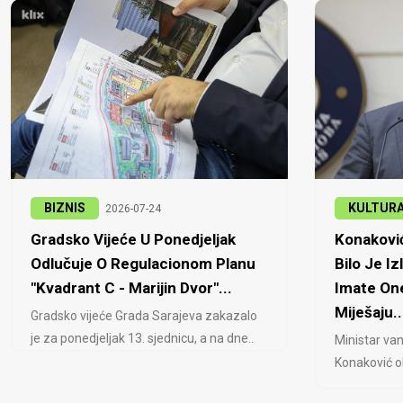
BIZNIS
KULTUR
2026-07-24
Gradsko Vijeće U Ponedjeljak
Konaković
Odlučuje O Regulacionom Planu
Bilo Je Iz
"Kvadrant C - Marijin Dvor"...
Imate One
Miješaju..
Gradsko vijeće Grada Sarajeva zakazalo
je za ponedjeljak 13. sjednicu, a na dne..
Ministar van
Konaković ob