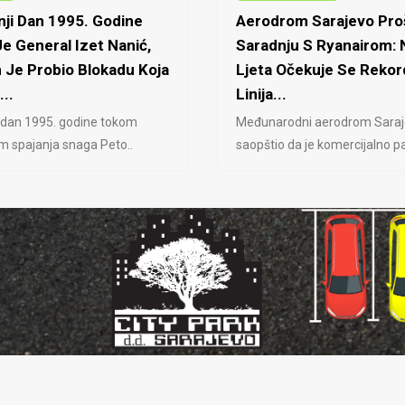
ji Dan 1995. Godine
Aerodrom Sarajevo Proš
e General Izet Nanić,
Saradnju S Ryanairom:
 Je Probio Blokadu Koja
Ljeta Očekuje Se Rekor
...
Linija...
 dan 1995. godine tokom
Međunarodni aerodrom Saraj
jem spajanja snaga Peto..
saopštio da je komercijalno pa