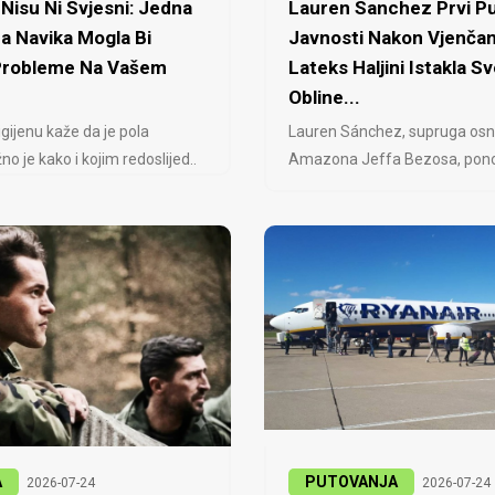
Nisu Ni Svjesni: Jedna
Lauren Sanchez Prvi Pu
a Navika Mogla Bi
Javnosti Nakon Vjenčan
 Probleme Na Vašem
Lateks Haljini Istakla Sv
Obline...
igijenu kaže da je pola
Lauren Sánchez, supruga osn
no je kako i kojim redoslijed..
Amazona Jeffa Bezosa, ponovo
A
PUTOVANJA
2026-07-24
2026-07-24