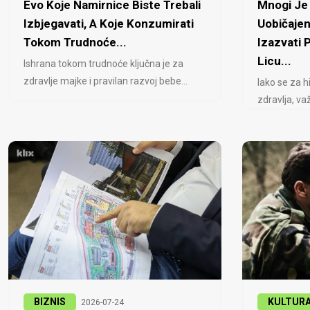
Evo Koje Namirnice Biste Trebali
Mnogi Je 
Izbjegavati, A Koje Konzumirati
Uobičajen
Tokom Trudnoće...
Izazvati
Licu...
Ishrana tokom trudnoće ključna je za
zdravlje majke i pravilan razvoj bebe...
Iako se za h
zdravlja, važ
BIZNIS
KULTUR
2026-07-24