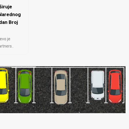
iruje
 Narednog
dan Broj
evo je
rtners..