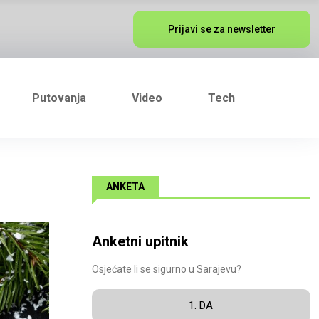
Prijavi se za newsletter
Putovanja
Video
Tech
ANKETA
Anketni upitnik
Osjećate li se sigurno u Sarajevu?
1. DA