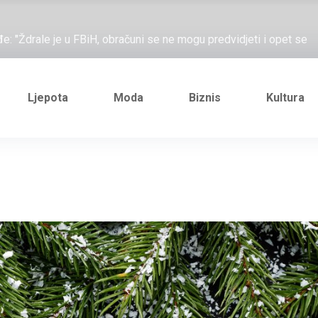
ažove, što me ne uhapsiš?"; "Prošetajmo Beogradom, Novim
đe: "Ždrale je u FBiH, obračuni se ne mogu predvidjeti i opet se
e novi Željezničarov Karamarko
nuo je general Izet Nanić, pogibijom je probio blokadu koja je
Ljepota
Moda
Biznis
Kultura
ažove, što me ne uhapsiš?"; "Prošetajmo Beogradom, Novim
đe: "Ždrale je u FBiH, obračuni se ne mogu predvidjeti i opet se
e novi Željezničarov Karamarko