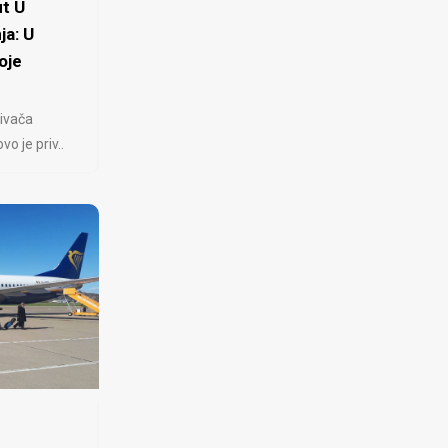
t U
ja: U
oje
ivača
 je priv..