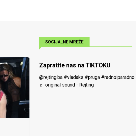
SOCIJALNE MREŽE
Zapratite nas na TIKTOKU
@rejting.ba
#vladaks
#pruga
#radnoiparadno
♬ original sound - Rejting