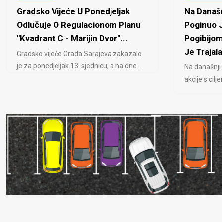
Gradsko Vijeće U Ponedjeljak
Na Današn
Odlučuje O Regulacionom Planu
Poginuo J
"Kvadrant C - Marijin Dvor"...
Pogibijom
Je Trajala
Gradsko vijeće Grada Sarajeva zakazalo
je za ponedjeljak 13. sjednicu, a na dne..
Na današnji
akcije s cil