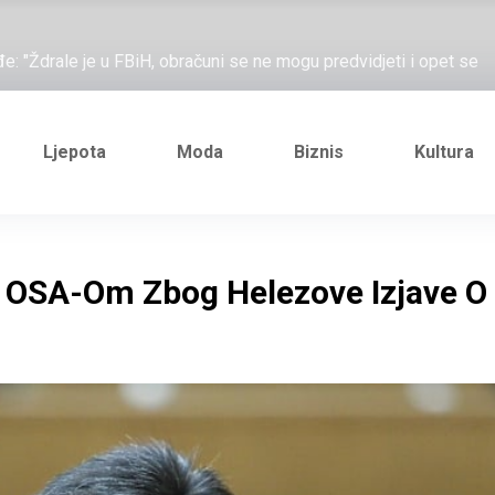
đe: "Ždrale je u FBiH, obračuni se ne mogu predvidjeti i opet se
e novi Željezničarov Karamarko
nuo je general Izet Nanić, pogibijom je probio blokadu koja je
ažove, što me ne uhapsiš?"; "Prošetajmo Beogradom, Novim
Ljepota
Moda
Biznis
Kultura
đe: "Ždrale je u FBiH, obračuni se ne mogu predvidjeti i opet se
e novi Željezničarov Karamarko
S OSA-Om Zbog Helezove Izjave O