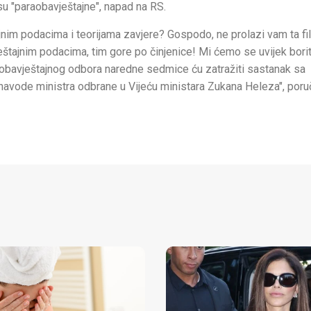
 su "paraobavještajne", napad na RS.
jnim podacima i teorijama zavjere? Gospodo, ne prolazi vam ta fil
eštajnim podacima, tim gore po činjenice! Mi ćemo se uvijek borit
 obavještajnog odbora naredne sedmice ću zatražiti sastanak sa
avode ministra odbrane u Vijeću ministara Zukana Heleza", poruč