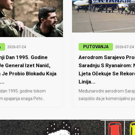
A
PUTOVANJA
2026-07-24
2026-07-24
ji Dan 1995. Godine
Aerodrom Sarajevo Proš
e General Izet Nanić,
Saradnju S Ryanairom:
 Je Probio Blokadu Koja
Ljeta Očekuje Se Rekor
...
Linija...
 dan 1995. godine tokom
Međunarodni aerodrom Saraj
jem spajanja snaga Peto..
saopštio da je komercijalno pa