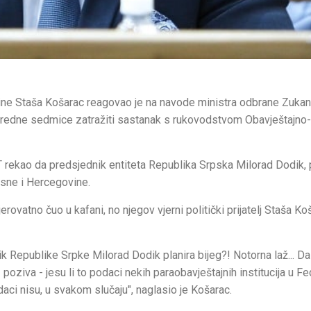
ine Staša Košarac reagovao je na navode ministra odbrane Zuka
aredne sedmice zatražiti sastanak s rukovodstvom Obavještajno-
T rekao da predsjednik entiteta Republika Srpska Milorad Dodik,
osne i Hercegovine.
ovatno čuo u kafani, no njegov vjerni politički prijatelj Staša Ko
Republike Srpke Milorad Dodik planira bijeg?! Notorna laž... Da 
oziva - jesu li to podaci nekih paraobavještajnih institucija u Fed
daci nisu, u svakom slučaju", naglasio je Košarac.