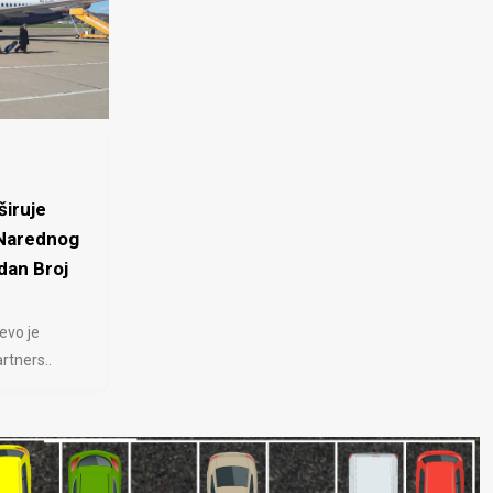
iruje
 Narednog
dan Broj
evo je
rtners..