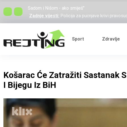
Zadnje vijesti:
Policija za pucnjave krivi pravosu
mogu dogoditi"
Zadnje vijesti:
Otišao Marin, došao Marko: Ovo j
Zadnje vijesti:
Na današnji dan 1995. godine pogi
trajala 1.201 dan
Zadnje vijesti:
Verbalni rat Vučića i Heleza: "L
Sport
Zdravlje
Sadom i Nišom - ako smiješ"
Zadnje vijesti:
Policija za pucnjave krivi pravosu
mogu dogoditi"
Zadnje vijesti:
Otišao Marin, došao Marko: Ovo j
Košarac Će Zatražiti Sastanak 
I Bijegu Iz BiH