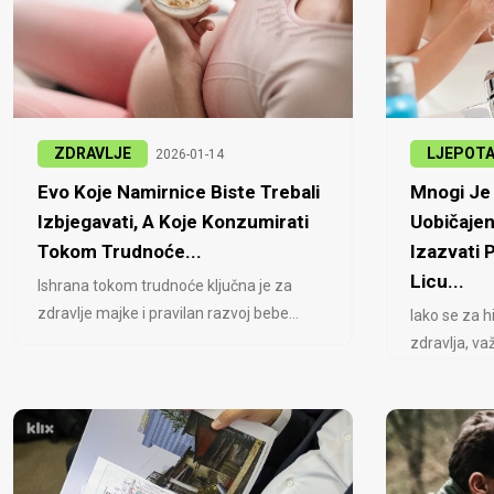
ZDRAVLJE
LJEPOT
2026-01-14
Evo Koje Namirnice Biste Trebali
Mnogi Je 
Izbjegavati, A Koje Konzumirati
Uobičajen
Tokom Trudnoće...
Izazvati
Licu...
Ishrana tokom trudnoće ključna je za
zdravlje majke i pravilan razvoj bebe...
Iako se za h
zdravlja, važ