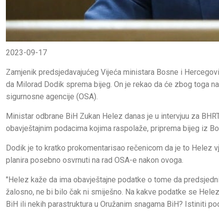
2023-09-17
Zamjenik predsjedavajućeg Vijeća ministara Bosne i Hercegov
da Milorad Dodik sprema bijeg. On je rekao da će zbog toga n
sigurnosne agencije (OSA).
Ministar odbrane BiH Zukan Helez danas je u intervjuu za BHR
obavještajnim podacima kojima raspolaže, priprema bijeg iz B
Dodik je to kratko prokomentarisao rečenicom da je to Helez vjer
planira posebno osvrnuti na rad OSA-e nakon ovoga.
"Helez kaže da ima obavještajne podatke o tome da predsjednik 
žalosno, ne bi bilo čak ni smiješno. Na kakve podatke se Helez p
BiH ili nekih parastruktura u Oružanim snagama BiH? Istiniti po