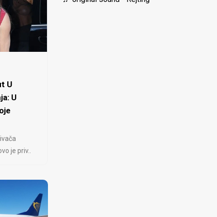
t U
ja: U
oje
ivača
 je priv..