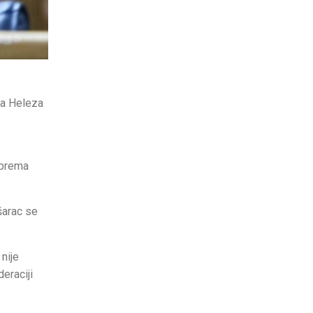
na Heleza
 prema
šarac se
nije
eraciji