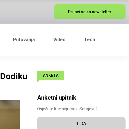
Prijavi se za newsletter
Putovanja
Video
Tech
 Dodiku
ANKETA
Anketni upitnik
Osjećate li se sigurno u Sarajevu?
1. DA