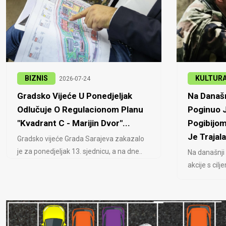
BIZNIS
KULTUR
2026-07-24
Gradsko Vijeće U Ponedjeljak
Na Današn
Odlučuje O Regulacionom Planu
Poginuo J
"Kvadrant C - Marijin Dvor"...
Pogibijom
Je Trajala
Gradsko vijeće Grada Sarajeva zakazalo
je za ponedjeljak 13. sjednicu, a na dne..
Na današnji
akcije s cil