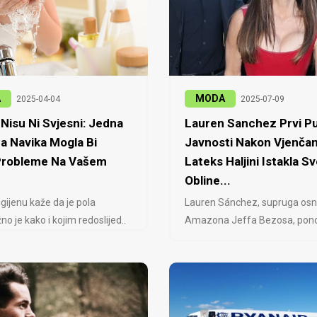
A
MODA
2025-04-04
2025-07-09
Nisu Ni Svjesni: Jedna
Lauren Sanchez Prvi Pu
a Navika Mogla Bi
Javnosti Nakon Vjenčan
 Probleme Na Vašem
Lateks Haljini Istakla Sv
Obline...
igijenu kaže da je pola
Lauren Sánchez, supruga osn
no je kako i kojim redoslijed..
Amazona Jeffa Bezosa, ponovo