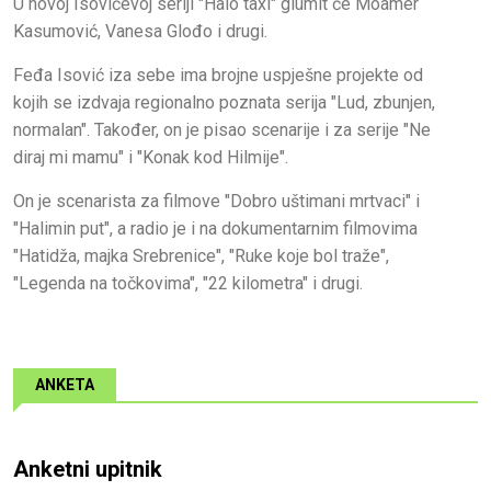
U novoj Isovićevoj seriji "Halo taxi" glumit će Moamer
Kasumović, Vanesa Glođo i drugi.
Feđa Isović iza sebe ima brojne uspješne projekte od
kojih se izdvaja regionalno poznata serija "Lud, zbunjen,
normalan". Također, on je pisao scenarije i za serije "Ne
diraj mi mamu" i "Konak kod Hilmije".
On je scenarista za filmove "Dobro uštimani mrtvaci" i
"Halimin put", a radio je i na dokumentarnim filmovima
"Hatidža, majka Srebrenice", "Ruke koje bol traže",
"Legenda na točkovima", "22 kilometra" i drugi.
ANKETA
Anketni upitnik