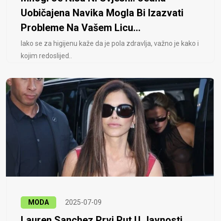
Uobičajena Navika Mogla Bi Izazvati
Probleme Na Vašem Licu...
Iako se za higijenu kaže da je pola zdravlja, važno je kako i
kojim redoslijed..
MODA
2025-07-09
Lauren Sanchez Prvi Put U Javnosti