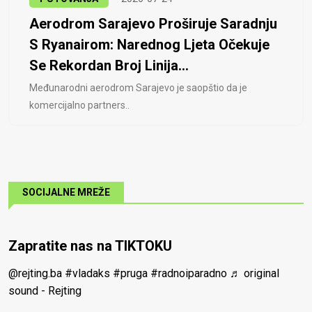
Aerodrom Sarajevo Proširuje Saradnju
S Ryanairom: Narednog Ljeta Očekuje
Se Rekordan Broj Linija...
Međunarodni aerodrom Sarajevo je saopštio da je
komercijalno partners..
SOCIJALNE MREŽE
Zapratite nas na TIKTOKU
@rejting.ba
#vladaks
#pruga
#radnoiparadno
♬ original
sound - Rejting