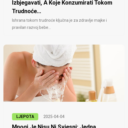
Izbjegavati, A Koje Konzumirati Tokom
Trudnoće...
Ishrana tokom trudnoće ključna je za zdravlje majke i
pravilan razvoj bebe...
LJEPOTA
2025-04-04
Mnogi Je Nisu Ni Svjesni: Jedna