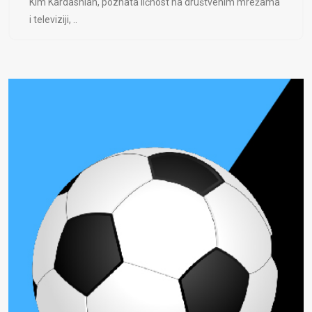
Kim Kardashian, poznata ličnost na društvenim mrežama
i televiziji, ..