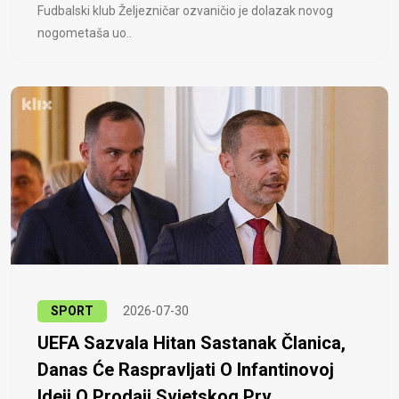
Fudbalski klub Željezničar ozvaničio je dolazak novog
nogometaša uo..
SPORT
2026-07-30
UEFA Sazvala Hitan Sastanak Članica,
Danas Će Raspravljati O Infantinovoj
Ideji O Prodaji Svjetskog Prv...