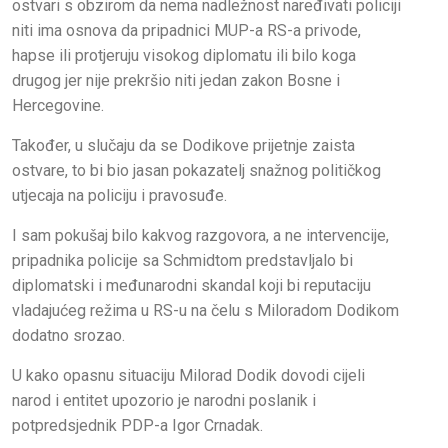
ostvari s obzirom da nema nadležnost naređivati policiji
niti ima osnova da pripadnici MUP-a RS-a privode,
hapse ili protjeruju visokog diplomatu ili bilo koga
drugog jer nije prekršio niti jedan zakon Bosne i
Hercegovine.
Također, u slučaju da se Dodikove prijetnje zaista
ostvare, to bi bio jasan pokazatelj snažnog političkog
utjecaja na policiju i pravosuđe.
I sam pokušaj bilo kakvog razgovora, a ne intervencije,
pripadnika policije sa Schmidtom predstavljalo bi
diplomatski i međunarodni skandal koji bi reputaciju
vladajućeg režima u RS-u na čelu s Miloradom Dodikom
dodatno srozao.
U kako opasnu situaciju Milorad Dodik dovodi cijeli
narod i entitet upozorio je narodni poslanik i
potpredsjednik PDP-a Igor Crnadak.