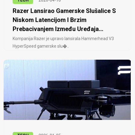
TECH
2026-04-10
Razer Lansirao Gamerske Slušalice S
Niskom Latencijom I Brzim
Prebacivanjem Između Uređaja...
Kompanija Razer je upravo lansirala Hammerhead V3
HyperSpeed ​​gamerske slu�..