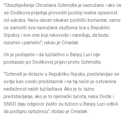
"Obezbjeđenje Christiana Schmidta je naoružano i ako će
se Dodikova prijetnja provoditi postoji realna opasnost
od sukoba. Neću davati nikakav politički komentar, samo
će zamoliti sva naoružana službena lica u Republici
Srpskoj i sve one koji rukovode i naređuju, da budu
razumni i pametni", rekao je Crnadak.
On je podsjetio i da tužilaštvo u Banjoj Luci nije
postupalo po Dodikovoj prijavi protiv Schmidta.
"Schmidt je dolazio u Republiku Srpsku, predstavljao se
ovdje kao visoki predstavnik i na taj način je ostvarena
nadležnost naših tužilaštava. Ako je to lažno
predstavljanje, ako je to njemački turista, neka Dodik i
SNSD daju odgovor zašto su tužioci u Banjoj Luci odbili
da podignu optužnicu", dodao je Crnadak.