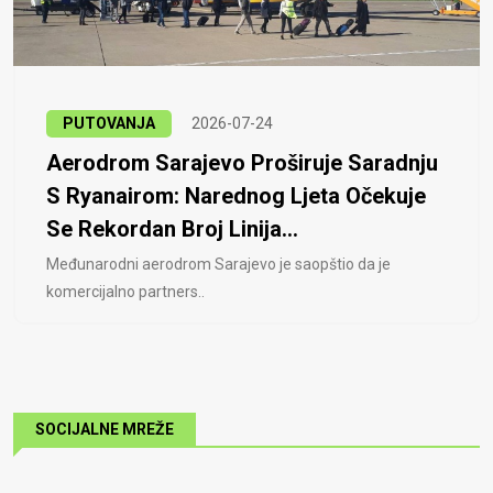
PUTOVANJA
2026-07-24
Aerodrom Sarajevo Proširuje Saradnju
S Ryanairom: Narednog Ljeta Očekuje
Se Rekordan Broj Linija...
Međunarodni aerodrom Sarajevo je saopštio da je
komercijalno partners..
SOCIJALNE MREŽE