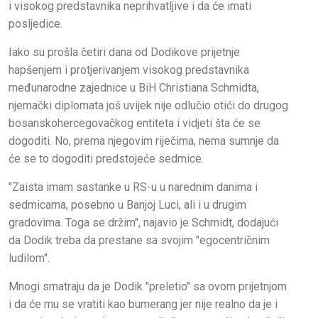
i visokog predstavnika neprihvatljive i da će imati
posljedice.
Iako su prošla četiri dana od Dodikove prijetnje
hapšenjem i protjerivanjem visokog predstavnika
međunarodne zajednice u BiH Christiana Schmidta,
njemački diplomata još uvijek nije odlučio otići do drugog
bosanskohercegovačkog entiteta i vidjeti šta će se
dogoditi. No, prema njegovim riječima, nema sumnje da
će se to dogoditi predstojeće sedmice.
"Zaista imam sastanke u RS-u u narednim danima i
sedmicama, posebno u Banjoj Luci, ali i u drugim
gradovima. Toga se držim", najavio je Schmidt, dodajući
da Dodik treba da prestane sa svojim "egocentričnim
ludilom".
Mnogi smatraju da je Dodik "preletio" sa ovom prijetnjom
i da će mu se vratiti kao bumerang jer nije realno da je i