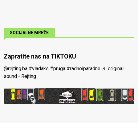
SOCIJALNE MREŽE
Zapratite nas na TIKTOKU
@rejting.ba
#vladaks
#pruga
#radnoiparadno
♬ original
sound - Rejting