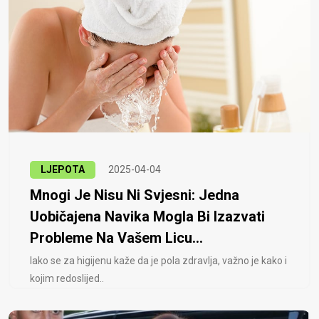
LJEPOTA
2025-04-04
Mnogi Je Nisu Ni Svjesni: Jedna
Uobičajena Navika Mogla Bi Izazvati
Probleme Na Vašem Licu...
Iako se za higijenu kaže da je pola zdravlja, važno je kako i
kojim redoslijed..