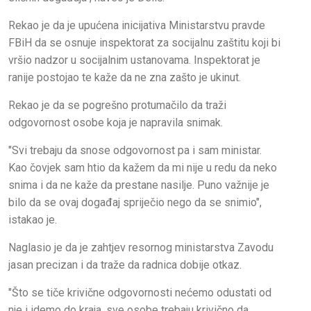
Rekao je da je upućena inicijativa Ministarstvu pravde
FBiH da se osnuje inspektorat za socijalnu zaštitu koji bi
vršio nadzor u socijalnim ustanovama. Inspektorat je
ranije postojao te kaže da ne zna zašto je ukinut.
Rekao je da se pogrešno protumačilo da traži
odgovornost osobe koja je napravila snimak.
"Svi trebaju da snose odgovornost pa i sam ministar.
Kao čovjek sam htio da kažem da mi nije u redu da neko
snima i da ne kaže da prestane nasilje. Puno važnije je
bilo da se ovaj događaj spriječio nego da se snimio",
istakao je.
Naglasio je da je zahtjev resornog ministarstva Zavodu
jasan precizan i da traže da radnica dobije otkaz.
"Što se tiče krivične odgovornosti nećemo odustati od
nje i idemo do kraja, sve osobe trebaju krivično da