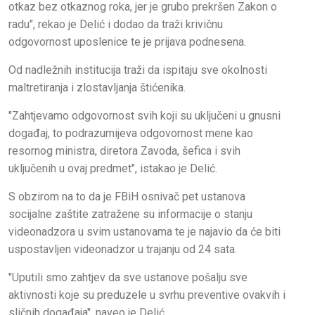
otkaz bez otkaznog roka, jer je grubo prekršen Zakon o
radu", rekao je Delić i dodao da traži krivičnu
odgovornost uposlenice te je prijava podnesena.
Od nadležnih institucija traži da ispitaju sve okolnosti
maltretiranja i zlostavljanja štićenika.
"Zahtjevamo odgovornost svih koji su uključeni u gnusni
događaj, to podrazumijeva odgovornost mene kao
resornog ministra, diretora Zavoda, šefica i svih
uključenih u ovaj predmet", istakao je Delić.
S obzirom na to da je FBiH osnivač pet ustanova
socijalne zaštite zatražene su informacije o stanju
videonadzora u svim ustanovama te je najavio da će biti
uspostavljen videonadzor u trajanju od 24 sata.
"Uputili smo zahtjev da sve ustanove pošalju sve
aktivnosti koje su preduzele u svrhu preventive ovakvih i
sličnih događaja", naveo je Delić.