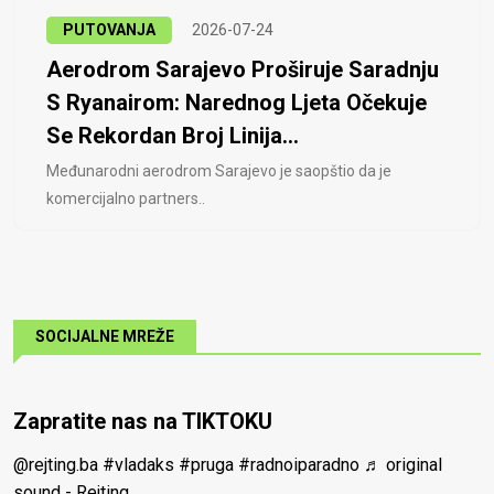
PUTOVANJA
2026-07-24
Aerodrom Sarajevo Proširuje Saradnju
S Ryanairom: Narednog Ljeta Očekuje
Se Rekordan Broj Linija...
Međunarodni aerodrom Sarajevo je saopštio da je
komercijalno partners..
SOCIJALNE MREŽE
Zapratite nas na TIKTOKU
@rejting.ba
#vladaks
#pruga
#radnoiparadno
♬ original
sound - Rejting