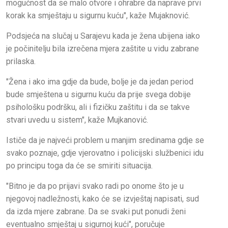
mogućnost da se malo otvore i ohrabre da naprave prvi
korak ka smještaju u sigurnu kuću", kaže Mujaknović.
Podsjeća na slučaj u Sarajevu kada je žena ubijena iako
je počinitelju bila izrečena mjera zaštite u vidu zabrane
prilaska.
"Žena i ako ima gdje da bude, bolje je da jedan period
bude smještena u sigurnu kuću da prije svega dobije
psihološku podršku, ali i fizičku zaštitu i da se takve
stvari uvedu u sistem", kaže Mujkanović.
Ističe da je najveći problem u manjim sredinama gdje se
svako poznaje, gdje vjerovatno i policijski službenici idu
po principu toga da će se smiriti situacija.
"Bitno je da po prijavi svako radi po onome što je u
njegovoj nadležnosti, kako će se izvještaj napisati, sud
da izda mjere zabrane. Da se svaki put ponudi ženi
eventualno smještaj u sigurnoj kući", poručuje