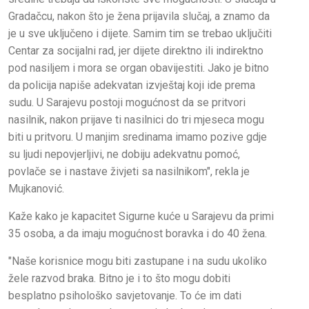
Gradačcu, nakon što je žena prijavila slučaj, a znamo da
je u sve uključeno i dijete. Samim tim se trebao uključiti
Centar za socijalni rad, jer dijete direktno ili indirektno
pod nasiljem i mora se organ obavijestiti. Jako je bitno
da policija napiše adekvatan izvještaj koji ide prema
sudu. U Sarajevu postoji mogućnost da se pritvori
nasilnik, nakon prijave ti nasilnici do tri mjeseca mogu
biti u pritvoru. U manjim sredinama imamo pozive gdje
su ljudi nepovjerljivi, ne dobiju adekvatnu pomoć,
povlače se i nastave živjeti sa nasilnikom", rekla je
Mujkanović.
Kaže kako je kapacitet Sigurne kuće u Sarajevu da primi
35 osoba, a da imaju mogućnost boravka i do 40 žena.
"Naše korisnice mogu biti zastupane i na sudu ukoliko
žele razvod braka. Bitno je i to što mogu dobiti
besplatno psihološko savjetovanje. To će im dati