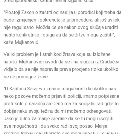
Srednjobosanski kanton nema sigurnu kuću.
"Postoji Zakon o zaštiti od nasilja u porodici koji treba da
bude izmijenjen i pokrenuta je ta procedura, ali još uvijek
nije regulisano. Možda će se nakon ovog slučaja uraditi
nešto konkretnije i osigurati da se žrtve mogu zaštiti",
kaže Mujkanović.
Veliki problem je i strah kod žrtava koje su izložene
nasilju, Mujkanović navodi da se i na slučaju iz Gradačca
vidjelo da se nije napravila prava procjena rizika ukoliko
se ne pomogne žrtve.
"U Kantonu Sarajevo imamo mogućnost da ukoliko nas
neko pozove možemo prijaviti policiji, imamo potpisane
protokole o saradnji sa Centrima za socijalni rad gdje to
dobija neku svoju težinu da mi možemo odreagovati.
Jako je bitno za manje sredine da se tu mogu iscrpiti
sve mogućnosti i da svako radi svoj posao. Manje
sredine trebaju da iskoriste sve mogućnosti. U slučaju u