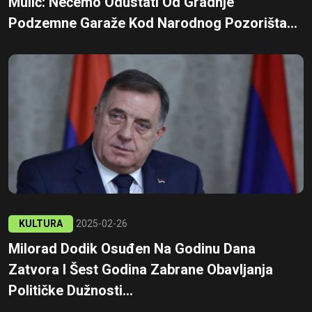
Mulić: Nećemo Odustati Od Gradnje
Podzemne Garaže Kod Narodnog Pozorišta...
KULTURA
2025-02-26
Milorad Dodik Osuđen Na Godinu Dana
Zatvora I Šest Godina Zabrane Obavljanja
Političke Dužnosti...