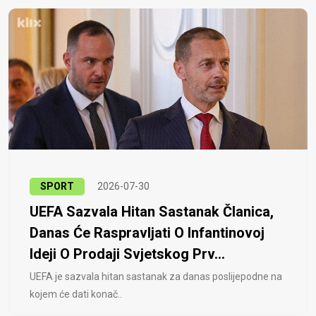
SPORT
2026-07-30
UEFA Sazvala Hitan Sastanak Članica,
Danas Će Raspravljati O Infantinovoj
Ideji O Prodaji Svjetskog Prv...
UEFA je sazvala hitan sastanak za danas poslijepodne na
kojem će dati konač..