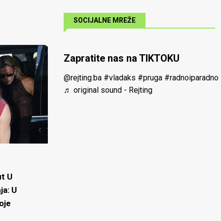
SOCIJALNE MREŽE
Zapratite nas na TIKTOKU
@rejting.ba
#vladaks
#pruga
#radnoiparadno
♬ original sound - Rejting
t U
ja: U
oje