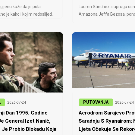
igijenu kaže da je pola
Lauren Sánchez, supruga osn
no je kako i kojim redoslijed..
Amazona Jeffa Bezosa, ponovo
A
PUTOVANJA
2026-07-24
2026-07-24
ji Dan 1995. Godine
Aerodrom Sarajevo Proš
e General Izet Nanić,
Saradnju S Ryanairom:
 Je Probio Blokadu Koja
Ljeta Očekuje Se Rekor