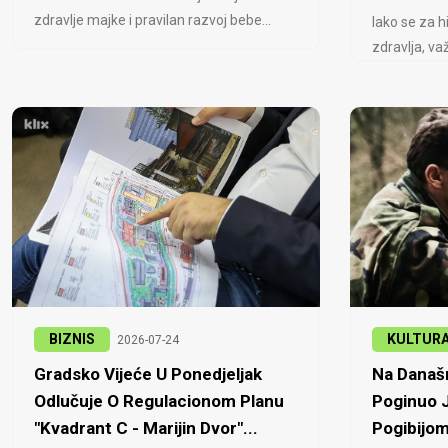
zdravlje majke i pravilan razvoj bebe...
Iako se za h
zdravlja, važ
BIZNIS
KULTUR
2026-07-24
Gradsko Vijeće U Ponedjeljak
Na Današn
Odlučuje O Regulacionom Planu
Poginuo J
"Kvadrant C - Marijin Dvor"...
Pogibijom