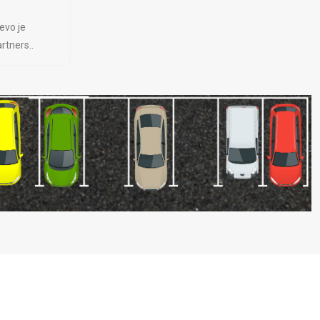
evo je
rtners..