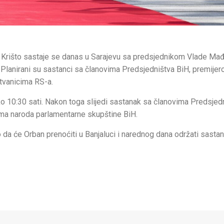
a Krišto sastaje se danas u Sarajevu sa predsjednikom Vlade Ma
. Planirani su sastanci sa članovima Predsjedništva BiH, premije
stvanicima RS-a.
oko 10:30 sati. Nakon toga slijedi sastanak sa članovima Predsjed
ma naroda parlamentarne skupštine BiH.
 da će Orban prenoćiti u Banjaluci i narednog dana održati sasta