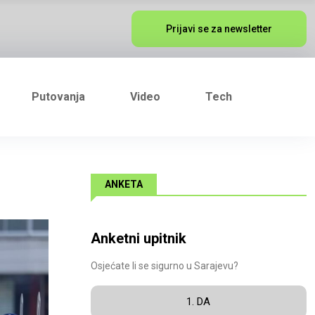
Prijavi se za newsletter
Putovanja
Video
Tech
ANKETA
Anketni upitnik
Osjećate li se sigurno u Sarajevu?
1. DA