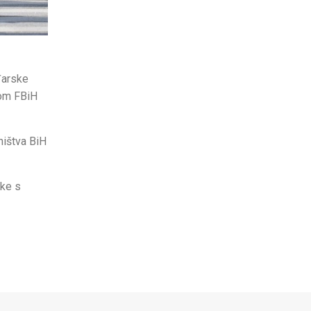
đarske
rom FBiH
ništva BiH
nke s