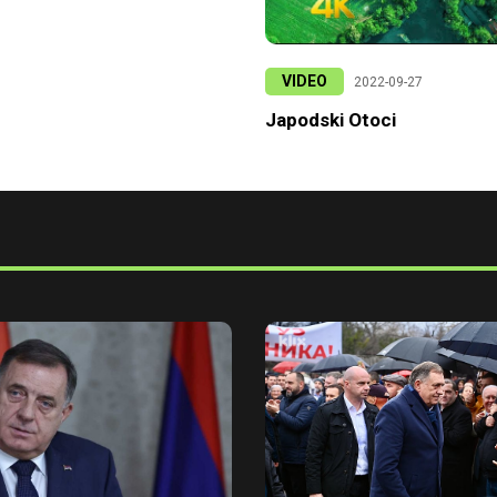
VIDEO
2022-09-27
Japodski Otoci