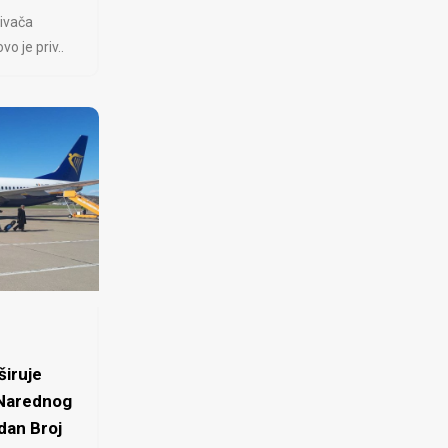
ivača
 je priv..
iruje
 Narednog
dan Broj