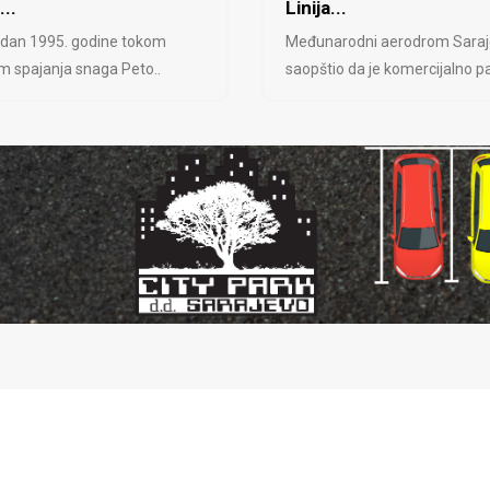
...
Linija...
 dan 1995. godine tokom
Međunarodni aerodrom Saraj
jem spajanja snaga Peto..
saopštio da je komercijalno pa