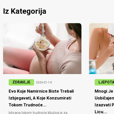
Iz Kategorija
ZDRAVLJE
LJEPOT
2026-01-14
Evo Koje Namirnice Biste Trebali
Mnogi Je 
Izbjegavati, A Koje Konzumirati
Uobičajen
Tokom Trudnoće...
Izazvati
Licu...
Ishrana tokom trudnoće ključna je za