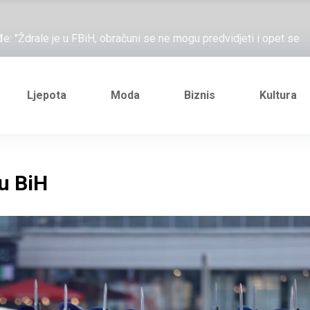
đe: "Ždrale je u FBiH, obračuni se ne mogu predvidjeti i opet se
e novi Željezničarov Karamarko
nuo je general Izet Nanić, pogibijom je probio blokadu koja je
Ljepota
Moda
Biznis
Kultura
ažove, što me ne uhapsiš?"; "Prošetajmo Beogradom, Novim
đe: "Ždrale je u FBiH, obračuni se ne mogu predvidjeti i opet se
u BiH
e novi Željezničarov Karamarko