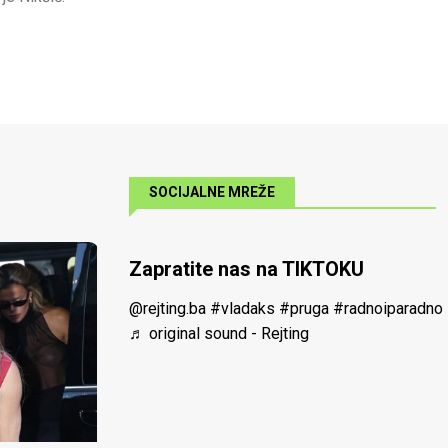
SOCIJALNE MREŽE
Zapratite nas na TIKTOKU
@rejting.ba
#vladaks
#pruga
#radnoiparadno
♬ original sound - Rejting