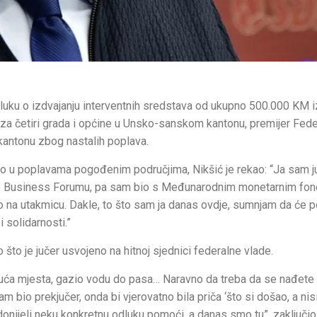
luku o izdvajanju interventnih sredstava od ukupno 500.000 KM i
za četiri grada i općine u Unsko-sanskom kantonu, premijer Fede
kantonu zbog nastalih poplava.
vio u poplavama pogođenim područjima, Nikšić je rekao: “Ja sam ju
vo Business Forumu, pa sam bio s Međunarodnim monetarnim fo
o na utakmicu. Dakle, to što sam ja danas ovdje, sumnjam da će 
i solidarnosti.”
o je jučer usvojeno na hitnoj sjednici federalne vlade.
uća mjesta, gazio vodu do pasa… Naravno da treba da se nađete 
am bio prekjučer, onda bi vjerovatno bila priča ‘što si došao, a nisi
donijeli neku konkretnu odluku pomoći, a danas smo tu”, zaključio 