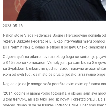
2023-05-18
Nakon što je Vlada Federacije Bosne i Hercegovine donijela od
rezerve Budžeta Federacije BiH, kao interventnu mjeru pomoći 
BiH, Nermin Nikšić, danas je stigao u posjetu Unsko-sanskom 
Odgovarajući na pitanje novinara zbog čega se ranije nije poja
u 8:15h bio sa komesarom Varhelyijem, pa sam bio na Saraje
sa Svjetskom bankom, na sjednici vlade i naravno uvečer otiša
ikom od ovih ljudi, osim što će pružiti ljudsko izražavanje brige 
Naglasio je da je mnogo veća podrška svim ovim općinama ono št
“2014. godine ja nisam vodio fotografa, a obišao sam sva mog
u tom trenutku, ali isto tako sad spinovati i okretati priču… Da s
obećao, došao si da se uslikaš i otišao.’ Dakle, jučer smo ipak 