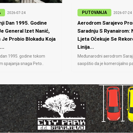
A
PUTOVANJA
2026-07-24
2026-07-24
ji Dan 1995. Godine
Aerodrom Sarajevo Proš
e General Izet Nanić,
Saradnju S Ryanairom:
 Je Probio Blokadu Koja
Ljeta Očekuje Se Rekor
...
Linija...
 dan 1995. godine tokom
Međunarodni aerodrom Saraj
jem spajanja snaga Peto..
saopštio da je komercijalno pa