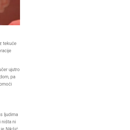
z tekuće
racije
čer ujutro
ndom, pa
pomoći
s ljudima
 ništa ni
je Nikšić.