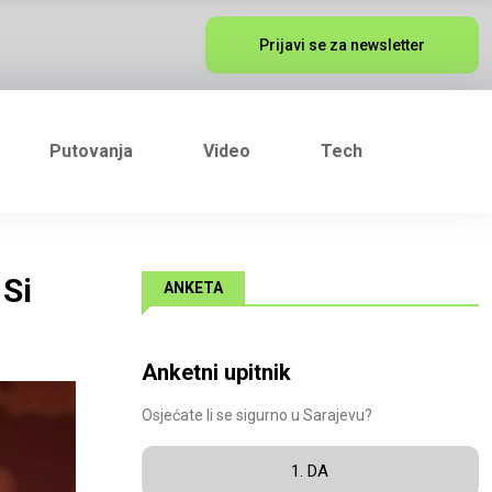
Prijavi se za newsletter
Putovanja
Video
Tech
 Si
ANKETA
Anketni upitnik
Osjećate li se sigurno u Sarajevu?
1. DA