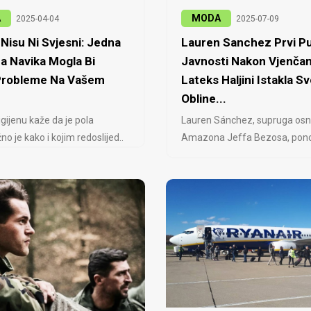
A
MODA
2025-04-04
2025-07-09
Nisu Ni Svjesni: Jedna
Lauren Sanchez Prvi Pu
a Navika Mogla Bi
Javnosti Nakon Vjenčan
 Probleme Na Vašem
Lateks Haljini Istakla Sv
Obline...
igijenu kaže da je pola
Lauren Sánchez, supruga osn
no je kako i kojim redoslijed..
Amazona Jeffa Bezosa, ponovo