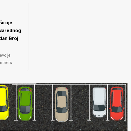
iruje
 Narednog
dan Broj
evo je
rtners..