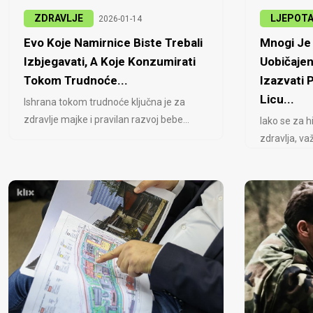
ZDRAVLJE
LJEPOT
2026-01-14
Evo Koje Namirnice Biste Trebali
Mnogi Je 
Izbjegavati, A Koje Konzumirati
Uobičajen
Tokom Trudnoće...
Izazvati
Licu...
Ishrana tokom trudnoće ključna je za
zdravlje majke i pravilan razvoj bebe...
Iako se za h
zdravlja, važ