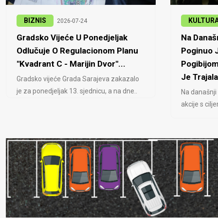
BIZNIS
KULTUR
2026-07-24
Gradsko Vijeće U Ponedjeljak
Na Današn
Odlučuje O Regulacionom Planu
Poginuo J
"Kvadrant C - Marijin Dvor"...
Pogibijom
Je Trajala
Gradsko vijeće Grada Sarajeva zakazalo
je za ponedjeljak 13. sjednicu, a na dne..
Na današnji
akcije s cil