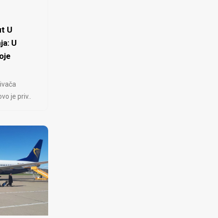
t U
ja: U
oje
ivača
 je priv..