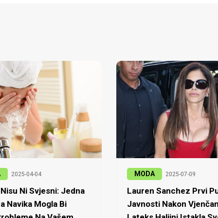
A
MODA
2025-04-04
2025-07-09
Nisu Ni Svjesni: Jedna
Lauren Sanchez Prvi Pu
a Navika Mogla Bi
Javnosti Nakon Vjenčan
 Probleme Na Vašem
Lateks Haljini Istakla Sv