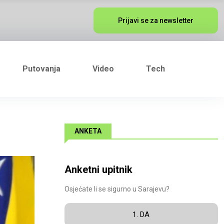
Prijavi se za newsletter
Putovanja
Video
Tech
ANKETA
Anketni upitnik
Osjećate li se sigurno u Sarajevu?
1. DA