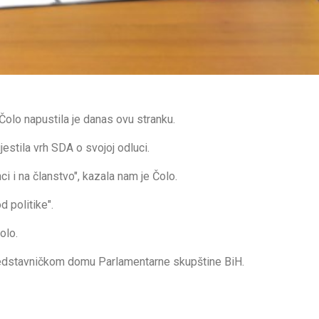
olo napustila je danas ovu stranku.
estila vrh SDA o svojoj odluci.
 i na članstvo", kazala nam je Čolo.
 politike".
olo.
Predstavničkom domu Parlamentarne skupštine BiH.