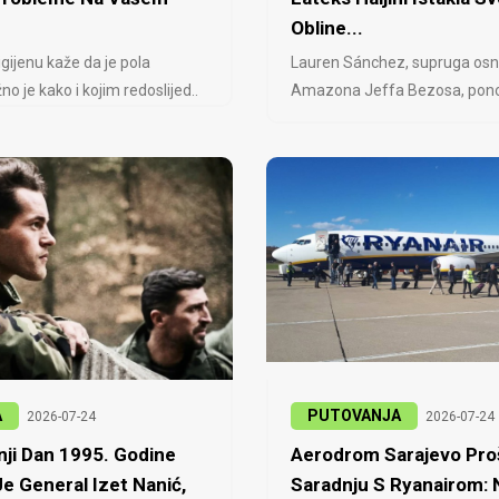
Obline...
igijenu kaže da je pola
Lauren Sánchez, supruga osn
no je kako i kojim redoslijed..
Amazona Jeffa Bezosa, ponovo
A
PUTOVANJA
2026-07-24
2026-07-24
ji Dan 1995. Godine
Aerodrom Sarajevo Proš
e General Izet Nanić,
Saradnju S Ryanairom: