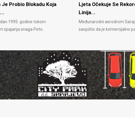
 Je Probio Blokadu Koja
Ljeta Očekuje Se Rekor
...
Linija...
 dan 1995. godine tokom
Međunarodni aerodrom Saraj
jem spajanja snaga Peto..
saopštio da je komercijalno pa