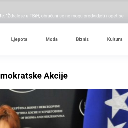
ažove, što me ne uhapsiš?"; "Prošetajmo Beogradom, Novim
đe: "Ždrale je u FBiH, obračuni se ne mogu predvidjeti i opet se
e novi Željezničarov Karamarko
nuo je general Izet Nanić, pogibijom je probio blokadu koja je
Ljepota
Moda
Biznis
Kultura
ažove, što me ne uhapsiš?"; "Prošetajmo Beogradom, Novim
đe: "Ždrale je u FBiH, obračuni se ne mogu predvidjeti i opet se
emokratske Akcije
e novi Željezničarov Karamarko