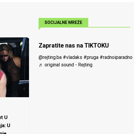
SOCIJALNE MREŽE
Zapratite nas na TIKTOKU
@rejting.ba
#vladaks
#pruga
#radnoiparadno
♬ original sound - Rejting
t U
ja: U
oje