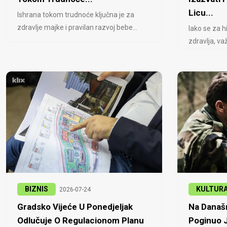
Licu...
Ishrana tokom trudnoće ključna je za
zdravlje majke i pravilan razvoj bebe...
Iako se za h
zdravlja, važ
BIZNIS
KULTUR
2026-07-24
Gradsko Vijeće U Ponedjeljak
Na Današn
Odlučuje O Regulacionom Planu
Poginuo J