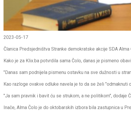
2023-05-17
Članica Predsjedništva Stranke demokratske akcije SDA Alma Č
Kako je za Klix.ba potvrdila sama Čolo, danas je pismeno obavij
"Danas sam podnijela pismenu ostavku na sve dužnosti u stranci
Kao razloge ovakve odluke navela je to da se želi "odmaknuti od
"Ja sam pravnik i bavit ću se strukom, a ne politikom", dodaje Č
Inače, Alma Čolo je do oktobarskih izbora bila zastupnica u 