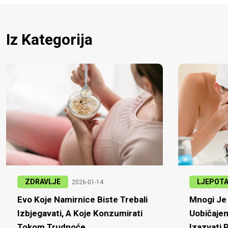
Iz Kategorija
ZDRAVLJE
LJEPOT
2026-01-14
Evo Koje Namirnice Biste Trebali
Mnogi Je 
Izbjegavati, A Koje Konzumirati
Uobičajen
Tokom Trudnoće...
Izazvati