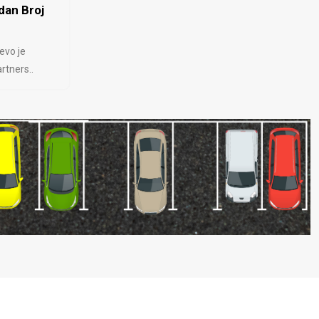
dan Broj
evo je
rtners..