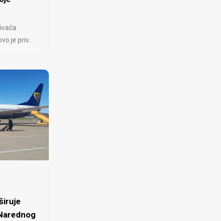
ivača
 je priv..
iruje
 Narednog