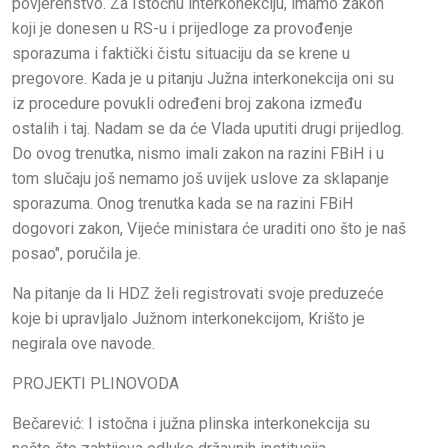
povjerenstvo. Za Istočnu interkonekciju, imamo zakon
koji je donesen u RS-u i prijedloge za provođenje
sporazuma i faktički čistu situaciju da se krene u
pregovore. Kada je u pitanju Južna interkonekcija oni su
iz procedure povukli određeni broj zakona između
ostalih i taj. Nadam se da će Vlada uputiti drugi prijedlog.
Do ovog trenutka, nismo imali zakon na razini FBiH i u
tom slučaju još nemamo još uvijek uslove za sklapanje
sporazuma. Onog trenutka kada se na razini FBiH
dogovori zakon, Vijeće ministara će uraditi ono što je naš
posao", poručila je.
Na pitanje da li HDZ želi registrovati svoje preduzeće
koje bi upravljalo Južnom interkonekcijom, Krišto je
negirala ove navode.
PROJEKTI PLINOVODA
Bečarević: I istočna i južna plinska interkonekcija su