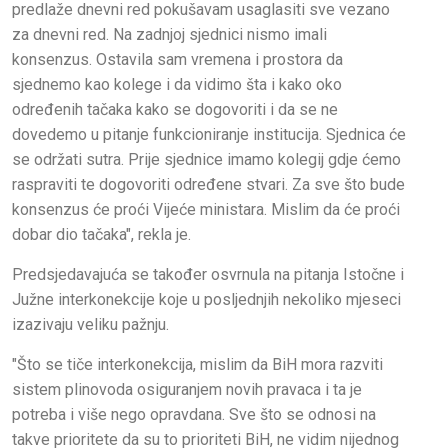
predlaže dnevni red pokušavam usaglasiti sve vezano
za dnevni red. Na zadnjoj sjednici nismo imali
konsenzus. Ostavila sam vremena i prostora da
sjednemo kao kolege i da vidimo šta i kako oko
određenih tačaka kako se dogovoriti i da se ne
dovedemo u pitanje funkcioniranje institucija. Sjednica će
se održati sutra. Prije sjednice imamo kolegij gdje ćemo
raspraviti te dogovoriti određene stvari. Za sve što bude
konsenzus će proći Vijeće ministara. Mislim da će proći
dobar dio tačaka", rekla je.
Predsjedavajuća se također osvrnula na pitanja Istočne i
Južne interkonekcije koje u posljednjih nekoliko mjeseci
izazivaju veliku pažnju.
"Što se tiče interkonekcija, mislim da BiH mora razviti
sistem plinovoda osiguranjem novih pravaca i ta je
potreba i više nego opravdana. Sve što se odnosi na
takve prioritete da su to prioriteti BiH, ne vidim nijednog