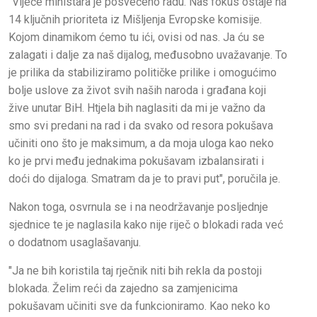
"Vijeće ministara je posvećeno radu. Naš fokus ostaje na
14 ključnih prioriteta iz Mišljenja Evropske komisije.
Kojom dinamikom ćemo tu ići, ovisi od nas. Ja ću se
zalagati i dalje za naš dijalog, međusobno uvažavanje. To
je prilika da stabiliziramo političke prilike i omogućimo
bolje uslove za život svih naših naroda i građana koji
žive unutar BiH. Htjela bih naglasiti da mi je važno da
smo svi predani na rad i da svako od resora pokušava
učiniti ono što je maksimum, a da moja uloga kao neko
ko je prvi među jednakima pokušavam izbalansirati i
doći do dijaloga. Smatram da je to pravi put", poručila je.
Nakon toga, osvrnula se i na neodržavanje posljednje
sjednice te je naglasila kako nije riječ o blokadi rada već
o dodatnom usaglašavanju.
"Ja ne bih koristila taj rječnik niti bih rekla da postoji
blokada. Želim reći da zajedno sa zamjenicima
pokušavam učiniti sve da funkcioniramo. Kao neko ko