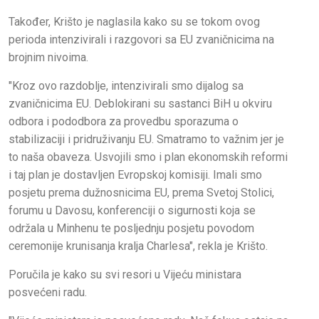
Također, Krišto je naglasila kako su se tokom ovog
perioda intenzivirali i razgovori sa EU zvaničnicima na
brojnim nivoima.
"Kroz ovo razdoblje, intenzivirali smo dijalog sa
zvaničnicima EU. Deblokirani su sastanci BiH u okviru
odbora i pododbora za provedbu sporazuma o
stabilizaciji i pridruživanju EU. Smatramo to važnim jer je
to naša obaveza. Usvojili smo i plan ekonomskih reformi
i taj plan je dostavljen Evropskoj komisiji. Imali smo
posjetu prema dužnosnicima EU, prema Svetoj Stolici,
forumu u Davosu, konferenciji o sigurnosti koja se
održala u Minhenu te posljednju posjetu povodom
ceremonije krunisanja kralja Charlesa", rekla je Krišto.
Poručila je kako su svi resori u Vijeću ministara
posvećeni radu.