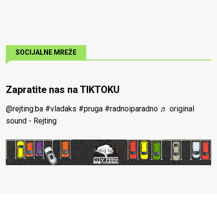
SOCIJALNE MREŽE
Zapratite nas na TIKTOKU
@rejting.ba
#vladaks
#pruga
#radnoiparadno
♬ original
sound - Rejting