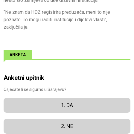
nešto što zahtijeva odluke državnih institucija
"Ne znam da HDZ registrira preduzeća, meni to nije
poznato. To mogu raditi institucije i dijelovi vlasti",
zaključila je.
ANKETA
Anketni upitnik
Osjećate li se sigurno u Sarajevu?
1. DA
2. NE