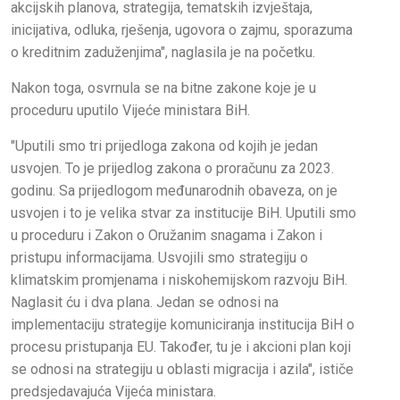
akcijskih planova, strategija, tematskih izvještaja,
inicijativa, odluka, rješenja, ugovora o zajmu, sporazuma
o kreditnim zaduženjima", naglasila je na početku.
Nakon toga, osvrnula se na bitne zakone koje je u
proceduru uputilo Vijeće ministara BiH.
"Uputili smo tri prijedloga zakona od kojih je jedan
usvojen. To je prijedlog zakona o proračunu za 2023.
godinu. Sa prijedlogom međunarodnih obaveza, on je
usvojen i to je velika stvar za institucije BiH. Uputili smo
u proceduru i Zakon o Oružanim snagama i Zakon i
pristupu informacijama. Usvojili smo strategiju o
klimatskim promjenama i niskohemijskom razvoju BiH.
Naglasit ću i dva plana. Jedan se odnosi na
implementaciju strategije komuniciranja institucija BiH o
procesu pristupanja EU. Također, tu je i akcioni plan koji
se odnosi na strategiju u oblasti migracija i azila", ističe
predsjedavajuća Vijeća ministara.