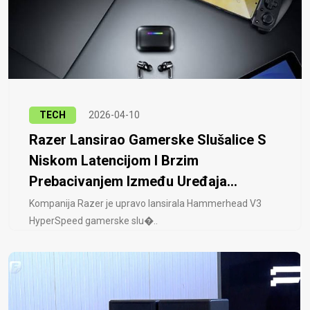
TECH
2026-04-10
Razer Lansirao Gamerske Slušalice S
Niskom Latencijom I Brzim
Prebacivanjem Između Uređaja...
Kompanija Razer je upravo lansirala Hammerhead V3
HyperSpeed ​​gamerske slu�..