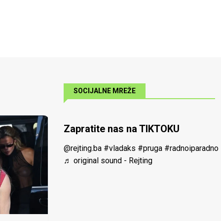
SOCIJALNE MREŽE
Zapratite nas na TIKTOKU
@rejting.ba
#vladaks
#pruga
#radnoiparadno
♬ original sound - Rejting