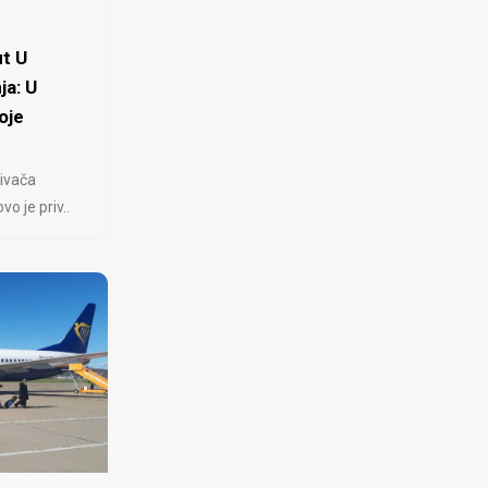
t U
ja: U
oje
ivača
 je priv..