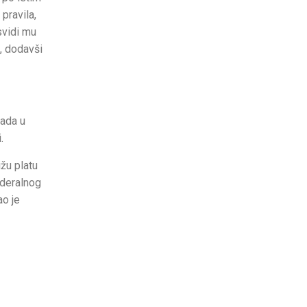
pravila,
svidi mu
ć, dodavši
rada u
.
ižu platu
ederalnog
ao je