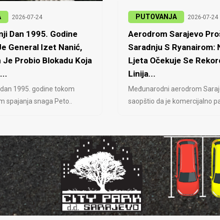
A
PUTOVANJA
2026-07-24
2026-07-24
ji Dan 1995. Godine
Aerodrom Sarajevo Proš
e General Izet Nanić,
Saradnju S Ryanairom:
 Je Probio Blokadu Koja
Ljeta Očekuje Se Rekor
...
Linija...
 dan 1995. godine tokom
Međunarodni aerodrom Saraj
jem spajanja snaga Peto..
saopštio da je komercijalno pa