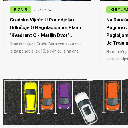
BIZNIS
KULTUR
2026-07-24
Gradsko Vijeće U Ponedjeljak
Na Današn
Odlučuje O Regulacionom Planu
Poginuo J
"Kvadrant C - Marijin Dvor"...
Pogibijom
Je Trajala
Gradsko vijeće Grada Sarajeva zakazalo
je za ponedjeljak 13. sjednicu, a na dne..
Na današnji
akcije s cil