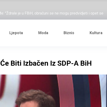
ažove, što me ne uhapsiš?"; "Prošetajmo Beogradom, Novim
đe: "Ždrale je u FBiH, obračuni se ne mogu predvidjeti i opet se
e novi Željezničarov Karamarko
nuo je general Izet Nanić, pogibijom je probio blokadu koja je
Ljepota
Moda
Biznis
Kultura
ažove, što me ne uhapsiš?"; "Prošetajmo Beogradom, Novim
đe: "Ždrale je u FBiH, obračuni se ne mogu predvidjeti i opet se
 Će Biti Izbačen Iz SDP-A BiH
e novi Željezničarov Karamarko