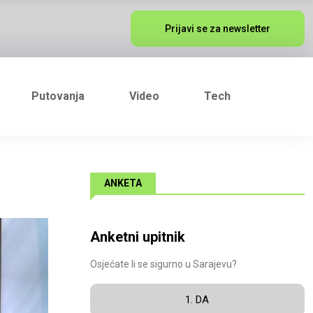
Prijavi se za newsletter
Putovanja
Video
Tech
ANKETA
Anketni upitnik
Osjećate li se sigurno u Sarajevu?
1. DA