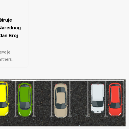
iruje
 Narednog
dan Broj
evo je
rtners..