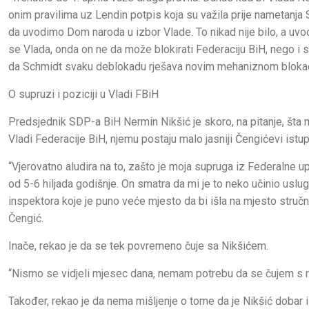
onim pravilima uz Lendin potpis koja su važila prije nametanja 
da uvodimo Dom naroda u izbor Vlade. To nikad nije bilo, a uvo
se Vlada, onda on ne da može blokirati Federaciju BiH, nego i sv
da Schmidt svaku deblokadu rješava novim mehaniznom bloka
O supruzi i poziciji u Vladi FBiH
Predsjednik SDP-a BiH Nermin Nikšić je skoro, na pitanje, šta 
Vladi Federacije BiH, njemu postaju malo jasniji Čengićevi istup
“Vjerovatno aludira na to, zašto je moja supruga iz Federalne up
od 5-6 hiljada godišnje. On smatra da mi je to neko učinio uslug
inspektora koje je puno veće mjesto da bi išla na mjesto stručn
Čengić.
Inače, rekao je da se tek povremeno čuje sa Nikšićem.
“Nismo se vidjeli mjesec dana, nemam potrebu da se čujem s nj
Također, rekao je da nema mišljenje o tome da je Nikšić dobar 