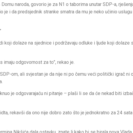
m Domu naroda, govorio je za N1 o taborima unutar SDP-a, rješenj
o je i da predsjednik stranke smatra da mu je neko učinio uslug
”
judi koji dolaze na sjednice i podržavaju odluke i ljude koji dolaze
s imaju odgovornost za to”, rekao je.
DP-om, ali svjestan je da nije ni po čemu veći politički igrač ni 
a.
aknuo je odgovarajaću ni pitanje – plaši li se da će nekad biti izba
dta, rekavši da ono nije dobro zato što je jednokratno za 24 sata
rmina Nikšića dala ostavku, znate li kako bi se birala nova Vlada,