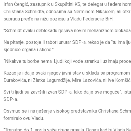
Irfan Čengić, zastupnik u Skupštini KS, te delegat u federalno
Christiana Schmidta, odnosima sa Nerminom Nikšićem, ali otkri
supruga pređe na nižu poziciju u Vladu Federacije BiH.
"Schmidt svaku deblokadu rješava novim mehaniznom blokada
Na pitanje, postoje li tabori unutar SDP-a, rekao je da “tu ima l
sjednice organa i slično.”
“Nikakve tu borbe nema. Ljudi koji vode stranku i uzimaju proce
Kazao je i da je svaki njegov javni stav u skladu sa programom S
Durakovića, ni Zlatka Lagumdžije, Mire Lazovića, ni Ive Komšić
Svi ti ljudi su završili izvan SDP-a, tako da je sve moguće”, ist
SDP-a.
Osvrnuo se i na rješenje visokog predstavnika Christiana Schmi
formiralo ovu Vladu.
“Trenutno do 1. aprila važe druga pravila. Danas kad bi Vlada Ne