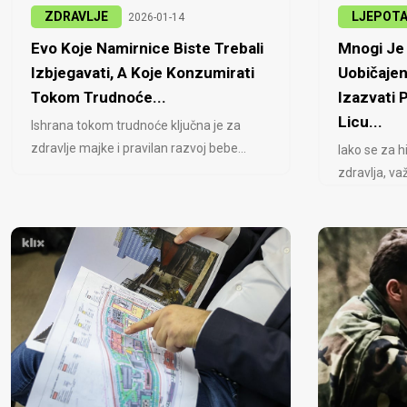
ZDRAVLJE
LJEPOT
2026-01-14
Evo Koje Namirnice Biste Trebali
Mnogi Je 
Izbjegavati, A Koje Konzumirati
Uobičajen
Tokom Trudnoće...
Izazvati
Licu...
Ishrana tokom trudnoće ključna je za
zdravlje majke i pravilan razvoj bebe...
Iako se za h
zdravlja, važ