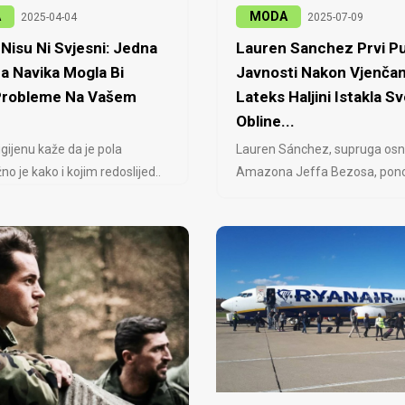
A
MODA
2025-04-04
2025-07-09
Nisu Ni Svjesni: Jedna
Lauren Sanchez Prvi Pu
a Navika Mogla Bi
Javnosti Nakon Vjenčan
 Probleme Na Vašem
Lateks Haljini Istakla Sv
Obline...
igijenu kaže da je pola
Lauren Sánchez, supruga osn
no je kako i kojim redoslijed..
Amazona Jeffa Bezosa, ponovo