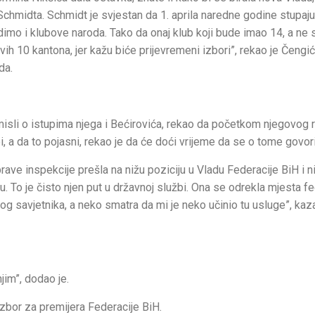
Schmidta. Schmidt je svjestan da 1. aprila naredne godine stupaju 
dimo i klubove naroda. Tako da onaj klub koji bude imao 14, a ne 
ih 10 kantona, jer kažu biće prijevremeni izbori”, rekao je Čengi
da.
misli o istupima njega i Bećirovića, rekao da početkom njegovog 
i, a da to pojasni, rekao je da će doći vrijeme da se o tome govori
rave inspekcije prešla na nižu poziciju u Vladu Federacije BiH i n
u. To je čisto njen put u državnoj službi. Ona se odrekla mjesta f
og savjetnika, a neko smatra da mi je neko učinio tu usluge”, kaz
im”, dodao je.
izbor za premijera Federacije BiH.