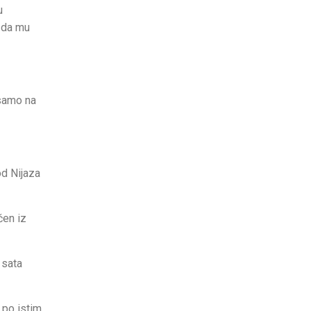
u
u da mu
 samo na
od Nijaza
čen iz
 sata
 po istim