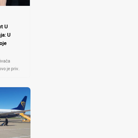
t U
ja: U
oje
ivača
 je priv..