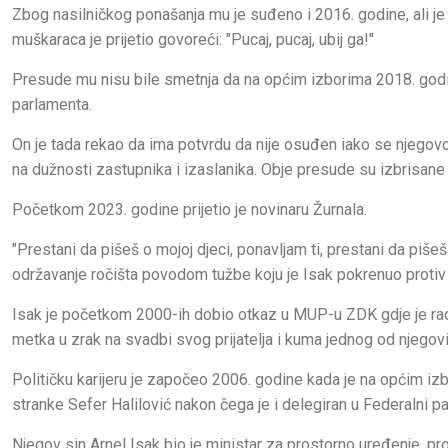
Zbog nasilničkog ponašanja mu je suđeno i 2016. godine, ali j
muškaraca je prijetio govoreći: "Pucaj, pucaj, ubij ga!"
Presude mu nisu bile smetnja da na općim izborima 2018. god
parlamenta.
On je tada rekao da ima potvrdu da nije osuđen iako se njegovo
na dužnosti zastupnika i izaslanika. Obje presude su izbrisane 
Početkom 2023. godine prijetio je novinaru Žurnala.
"Prestani da pišeš o mojoj djeci, ponavljam ti, prestani da piš
održavanje ročišta povodom tužbe koju je Isak pokrenuo protiv 
Isak je početkom 2000-ih dobio otkaz u MUP-u ZDK gdje je radi
metka u zrak na svadbi svog prijatelja i kuma jednog od njegovi
Političku karijeru je započeo 2006. godine kada je na općim 
stranke Sefer Halilović nakon čega je i delegiran u Federalni p
Njegov sin Arnel Isak bio je ministar za prostorno uređenje, pr