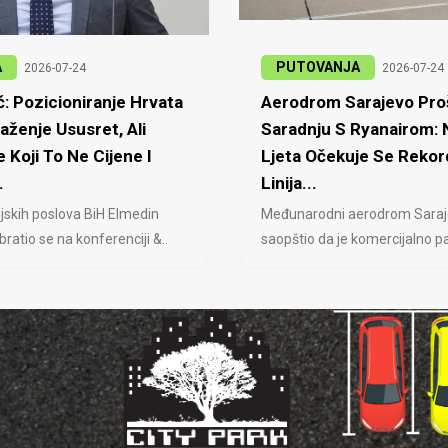
A
PUTOVANJA
2026-07-24
2026-07-24
: Pozicioniranje Hrvata
Aerodrom Sarajevo Proš
laženje Ususret, Ali
Saradnju S Ryanairom:
 Koji To Ne Cijene I
Ljeta Očekuje Se Rekor
.
Linija...
jskih poslova BiH Elmedin
Međunarodni aerodrom Saraj
ratio se na konferenciji &..
saopštio da je komercijalno pa