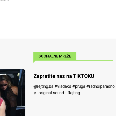
SOCIJALNE MREŽE
Zapratite nas na TIKTOKU
@rejting.ba
#vladaks
#pruga
#radnoiparadno
♬ original sound - Rejting