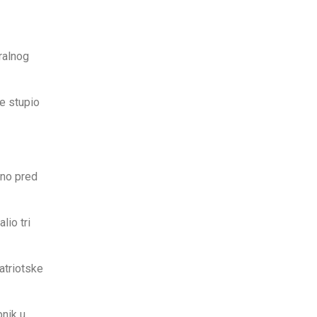
ralnog
je stupio
dno pred
lio tri
atriotske
pnik u