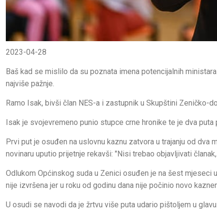
2023-04-28
Baš kad se mislilo da su poznata imena potencijalnih ministara 
najviše pažnje.
Ramo Isak, bivši član NES-a i zastupnik u Skupštini Zeničko-do
Isak je svojevremeno punio stupce crne hronike te je dva puta
Prvi put je osuđen na uslovnu kaznu zatvora u trajanju od dva 
novinaru uputio prijetnje rekavši: "Nisi trebao objavljivati članak,
Odlukom Općinskog suda u Zenici osuđen je na šest mjeseci u
nije izvršena jer u roku od godinu dana nije počinio novo kaznen
U osudi se navodi da je žrtvu više puta udario pištoljem u glavu