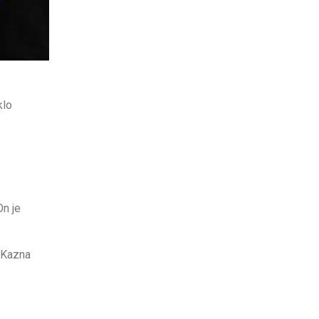
klo
On je
 Kazna