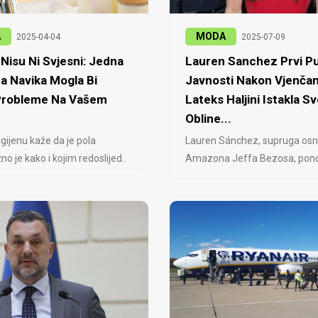
A
MODA
2025-04-04
2025-07-09
Nisu Ni Svjesni: Jedna
Lauren Sanchez Prvi Pu
a Navika Mogla Bi
Javnosti Nakon Vjenčan
 Probleme Na Vašem
Lateks Haljini Istakla Sv
Obline...
igijenu kaže da je pola
Lauren Sánchez, supruga osn
no je kako i kojim redoslijed..
Amazona Jeffa Bezosa, ponovo