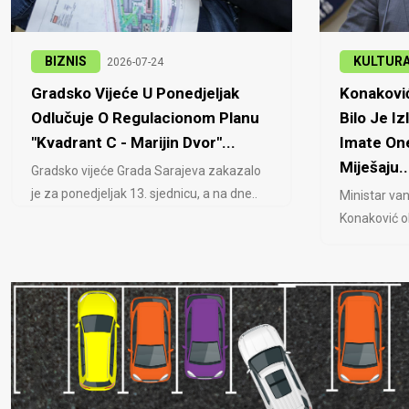
BIZNIS
KULTUR
2026-07-24
Gradsko Vijeće U Ponedjeljak
Konaković
Odlučuje O Regulacionom Planu
Bilo Je Iz
"Kvadrant C - Marijin Dvor"...
Imate One
Miješaju..
Gradsko vijeće Grada Sarajeva zakazalo
je za ponedjeljak 13. sjednicu, a na dne..
Ministar van
Konaković ob