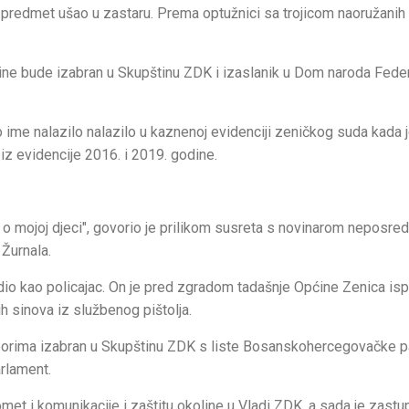
e predmet ušao u zastaru. Prema optužnici sa trojicom naoružanih
ine bude izabran u Skupštinu ZDK i izaslanik u Dom naroda Fede
 ime nalazilo nalazilo u kaznenoj evidenciji zeničkog suda kada 
iz evidencije 2016. i 2019. godine.
eš o mojoj djeci", govorio je prilikom susreta s novinarom neposre
Žurnala.
o kao policajac. On je pred zgradom tadašnje Općine Zenica ispa
h sinova iz službenog pištolja.
izborima izabran u Skupštinu ZDK s liste Bosanskohercegovačke p
arlament.
omet i komunikacije i zaštitu okoline u Vladi ZDK, a sada je zastu