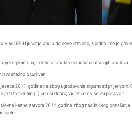
u Vladi FBiH jučer je došlo do nove izmjene, a jedno ime je privu
bojskog kantona, trebao bi postati ministar unutrašnjih poslova.
 pravosnažno osuđivan.
mjeseca 2011. godine na zbog ugrožavanja sigurnosti prijetnjom. 
 nije ti to trebalo (...) čuo si dobro, vidjet ćemo se mi ponovo!"
slovne kazne zatvora 2014. godine zbog nasilničkog ponašanja.
o djelo.
.