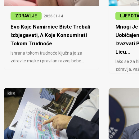
ZDRAVLJE
LJEPOT
2026-01-14
Evo Koje Namirnice Biste Trebali
Mnogi Je 
Izbjegavati, A Koje Konzumirati
Uobičajen
Tokom Trudnoće...
Izazvati
Licu...
Ishrana tokom trudnoće ključna je za
zdravlje majke i pravilan razvoj bebe...
Iako se za h
zdravlja, važ