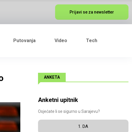
Prijavi se za newsletter
Putovanja
Video
Tech
o
ANKETA
Anketni upitnik
Osjećate li se sigurno u Sarajevu?
1. DA