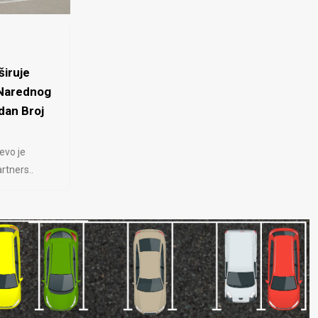
iruje
 Narednog
dan Broj
evo je
rtners..