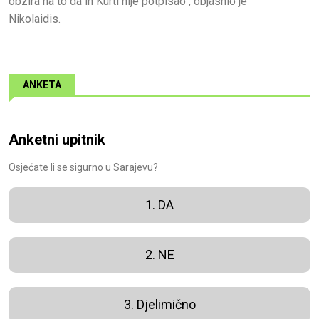
obzira na to da ih Kurti nije potpisao", objasnio je
Nikolaidis.
ANKETA
Anketni upitnik
Osjećate li se sigurno u Sarajevu?
1. DA
2. NE
3. Djelimično