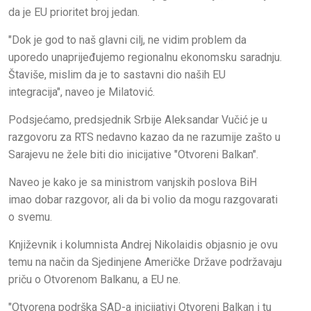
da je EU prioritet broj jedan.
"Dok je god to naš glavni cilj, ne vidim problem da
uporedo unaprijeđujemo regionalnu ekonomsku saradnju.
Štaviše, mislim da je to sastavni dio naših EU
integracija", naveo je Milatović.
Podsjećamo, predsjednik Srbije Aleksandar Vučić je u
razgovoru za RTS nedavno kazao da ne razumije zašto u
Sarajevu ne žele biti dio inicijative "Otvoreni Balkan".
Naveo je kako je sa ministrom vanjskih poslova BiH
imao dobar razgovor, ali da bi volio da mogu razgovarati
o svemu.
Književnik i kolumnista Andrej Nikolaidis objasnio je ovu
temu na način da Sjedinjene Američke Države podržavaju
priču o Otvorenom Balkanu, a EU ne.
"Otvorena podrška SAD-a inicijativi Otvoreni Balkan i tu