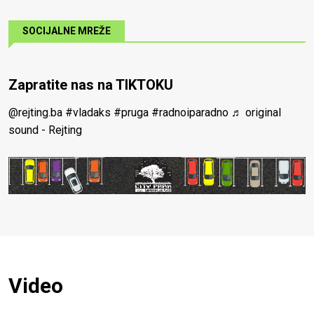
SOCIJALNE MREŽE
Zapratite nas na TIKTOKU
@rejting.ba
#vladaks
#pruga
#radnoiparadno
♬ original
sound - Rejting
Video