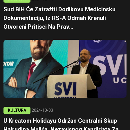
Sud BiH Će Zatražiti Dodikovu Medicinsku
Dokumentaciju, Iz RS-A Odmah Krenuli
Otvoreni Pritisci Na Prav...
KULTURA
2024-10-03
U Krcatom Holidayu Održan Centralni Skup
Hajrudina Mulića, Nezavisnog Kandidata Za