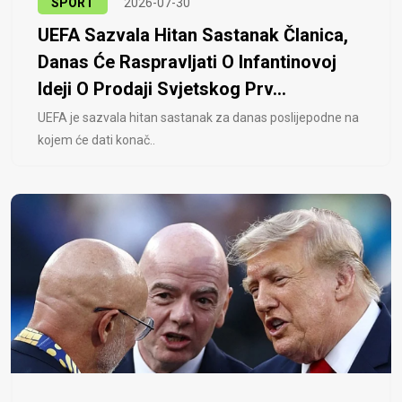
SPORT
2026-07-30
UEFA Sazvala Hitan Sastanak Članica,
Danas Će Raspravljati O Infantinovoj
Ideji O Prodaji Svjetskog Prv...
UEFA je sazvala hitan sastanak za danas poslijepodne na
kojem će dati konač..