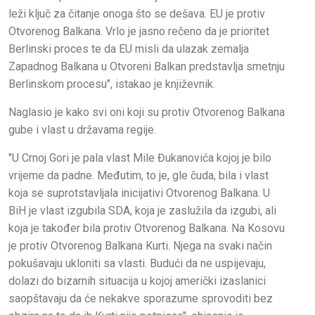
leži ključ za čitanje onoga što se dešava. EU je protiv
Otvorenog Balkana. Vrlo je jasno rečeno da je prioritet
Berlinski proces te da EU misli da ulazak zemalja
Zapadnog Balkana u Otvoreni Balkan predstavlja smetnju
Berlinskom procesu", istakao je književnik.
Naglasio je kako svi oni koji su protiv Otvorenog Balkana
gube i vlast u državama regije.
"U Crnoj Gori je pala vlast Mile Đukanovića kojoj je bilo
vrijeme da padne. Međutim, to je, gle čuda, bila i vlast
koja se suprotstavljala inicijativi Otvorenog Balkana. U
BiH je vlast izgubila SDA, koja je zaslužila da izgubi, ali
koja je također bila protiv Otvorenog Balkana. Na Kosovu
je protiv Otvorenog Balkana Kurti. Njega na svaki način
pokušavaju ukloniti sa vlasti. Budući da ne uspijevaju,
dolazi do bizarnih situacija u kojoj američki izaslanici
saopštavaju da će nekakve sporazume sprovoditi bez