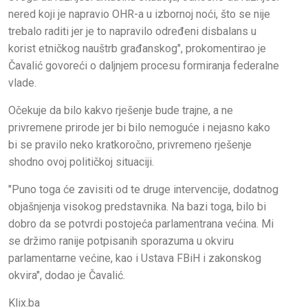
nered koji je napravio OHR-a u izbornoj noći, što se nije
trebalo raditi jer je to napravilo određeni disbalans u
korist etničkog nauštrb građanskog", prokomentirao je
Čavalić govoreći o daljnjem procesu formiranja federalne
vlade.
Očekuje da bilo kakvo rješenje bude trajne, a ne
privremene prirode jer bi bilo nemoguće i nejasno kako
bi se pravilo neko kratkoročno, privremeno rješenje
shodno ovoj političkoj situaciji.
"Puno toga će zavisiti od te druge intervencije, dodatnog
objašnjenja visokog predstavnika. Na bazi toga, bilo bi
dobro da se potvrdi postojeća parlamentrana većina. Mi
se držimo ranije potpisanih sporazuma u okviru
parlamentarne većine, kao i Ustava FBiH i zakonskog
okvira", dodao je Čavalić.
Klix.ba