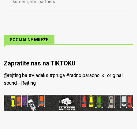
komercijalno partners..
SOCIJALNE MREŽE
Zapratite nas na TIKTOKU
@rejting.ba
#vladaks
#pruga
#radnoiparadno
♬ original
sound - Rejting