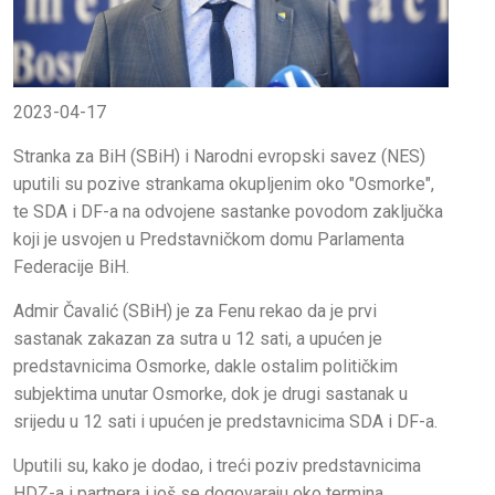
2023-04-17
Stranka za BiH (SBiH) i Narodni evropski savez (NES)
uputili su pozive strankama okupljenim oko "Osmorke",
te SDA i DF-a na odvojene sastanke povodom zaključka
koji je usvojen u Predstavničkom domu Parlamenta
Federacije BiH.
Admir Čavalić (SBiH) je za Fenu rekao da je prvi
sastanak zakazan za sutra u 12 sati, a upućen je
predstavnicima Osmorke, dakle ostalim političkim
subjektima unutar Osmorke, dok je drugi sastanak u
srijedu u 12 sati i upućen je predstavnicima SDA i DF-a.
Uputili su, kako je dodao, i treći poziv predstavnicima
HDZ-a i partnera i još se dogovaraju oko termina