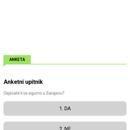
ANKETA
Anketni upitnik
Osjećate li se sigurno u Sarajevu?
1. DA
2. NE