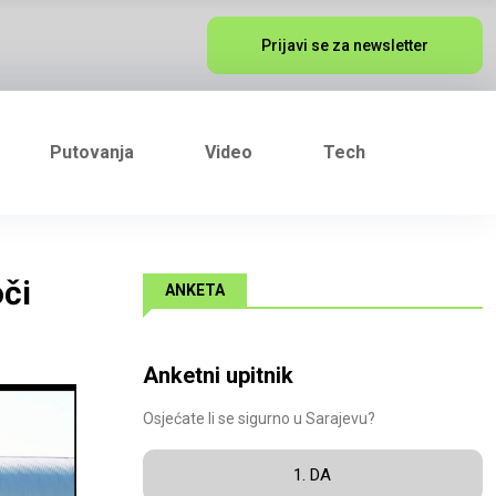
Prijavi se za newsletter
Putovanja
Video
Tech
či
ANKETA
Anketni upitnik
Osjećate li se sigurno u Sarajevu?
1. DA