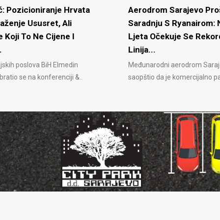
: Pozicioniranje Hrvata
Aerodrom Sarajevo Proš
laženje Ususret, Ali
Saradnju S Ryanairom:
 Koji To Ne Cijene I
Ljeta Očekuje Se Rekor
.
Linija...
jskih poslova BiH Elmedin
Međunarodni aerodrom Saraj
ratio se na konferenciji &..
saopštio da je komercijalno pa