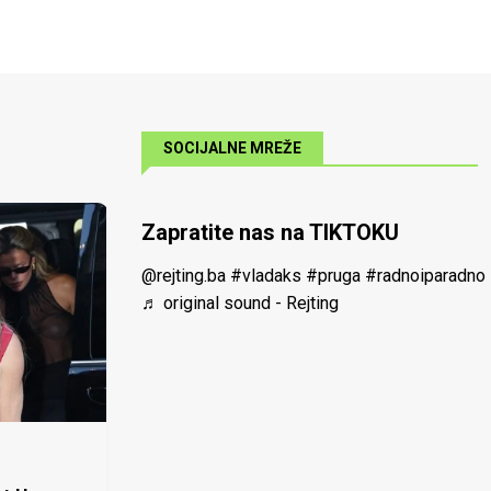
SOCIJALNE MREŽE
Zapratite nas na TIKTOKU
@rejting.ba
#vladaks
#pruga
#radnoiparadno
♬ original sound - Rejting