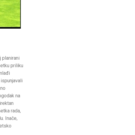
 planirani
etku priliku
mlađi
 ispunjavali
vno
pogodak na
irektan
šetka rada,
u. Inače,
jetsko