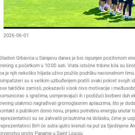
2026-06-01
Stadion Grbavica u Sarajevu danas je bio ispunjen pozitivnom ener
trening s početkom u 10:00 sati. Vrata istočne tribine bila su širom
pa je njih nekoliko hiljada uživo pružilo podršku nacionalnom tim
simpatizeri su s velikim uzbuđenjem pratili svaki pokret svojih id
sve taktičke zamisli, pokazavši visok nivo motivacije i međusobn
komunicirao s igračima, usmjeravajući ih i podižući borbeni duh 
trening utakmici nagrađivali gromoglasnim aplauzima, što je doda
kontakt s publikom donio novu, prijeko potrebnu energiju unutar t
reprezentativci su se zahvalili prisutnima na dolasku, čime je u
reprezentativci BiH će sutra ujutro krenuti na put za Sjedinjene
prvenstvo protiv Paname u Saint Louisu.