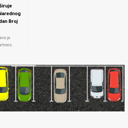
iruje
 Narednog
dan Broj
evo je
rtners..