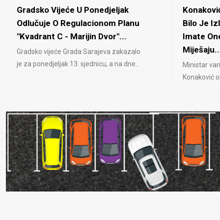
Gradsko Vijeće U Ponedjeljak
Konaković
Odlučuje O Regulacionom Planu
Bilo Je Iz
"Kvadrant C - Marijin Dvor"...
Imate One
Miješaju..
Gradsko vijeće Grada Sarajeva zakazalo
je za ponedjeljak 13. sjednicu, a na dne..
Ministar van
Konaković ob