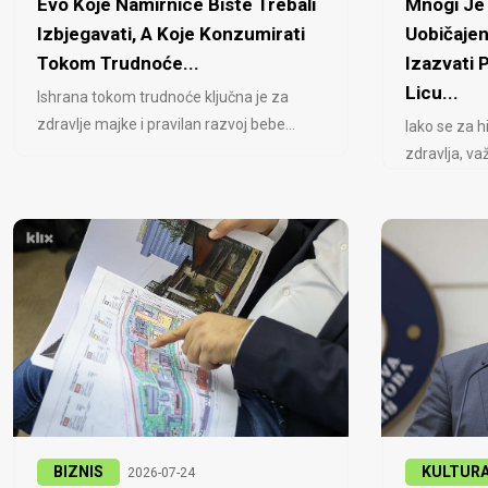
Evo Koje Namirnice Biste Trebali
Mnogi Je 
Izbjegavati, A Koje Konzumirati
Uobičajen
Tokom Trudnoće...
Izazvati
Licu...
Ishrana tokom trudnoće ključna je za
zdravlje majke i pravilan razvoj bebe...
Iako se za h
zdravlja, važ
BIZNIS
KULTUR
2026-07-24