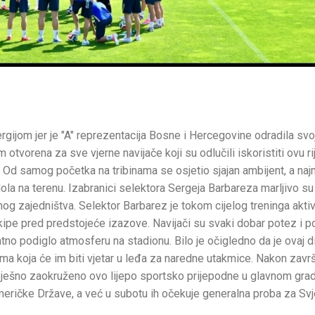
gijom jer je "A" reprezentacija Bosne i Hercegovine odradila svoj
 otvorena za sve vjerne navijače koji su odlučili iskoristiti ovu rij
u. Od samog početka na tribinama se osjetio sjajan ambijent, a naj
ola na terenu. Izabranici selektora Sergeja Barbareza marljivo su
og zajedništva. Selektor Barbarez je tokom cijelog treninga akti
ekipe pred predstojeće izazove. Navijači su svaki dobar potez i 
tno podiglo atmosferu na stadionu. Bilo je očigledno da je ovaj d
ima koja će im biti vjetar u leđa za naredne utakmice. Nakon zavr
spješno zaokruženo ovo lijepo sportsko prijepodne u glavnom grad
 Američke Države, a već u subotu ih očekuje generalna proba za Sv