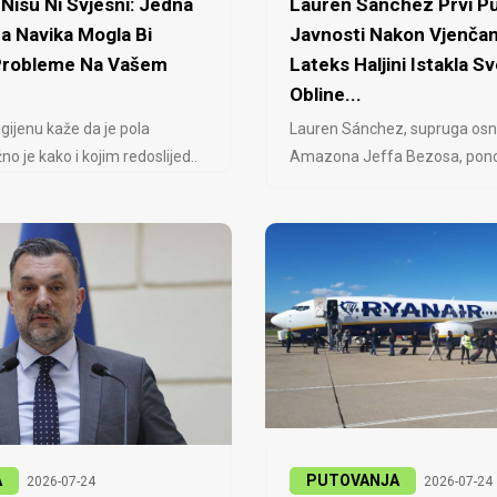
Nisu Ni Svjesni: Jedna
Lauren Sanchez Prvi Pu
a Navika Mogla Bi
Javnosti Nakon Vjenčan
 Probleme Na Vašem
Lateks Haljini Istakla Sv
Obline...
igijenu kaže da je pola
Lauren Sánchez, supruga osn
no je kako i kojim redoslijed..
Amazona Jeffa Bezosa, ponovo
A
PUTOVANJA
2026-07-24
2026-07-24