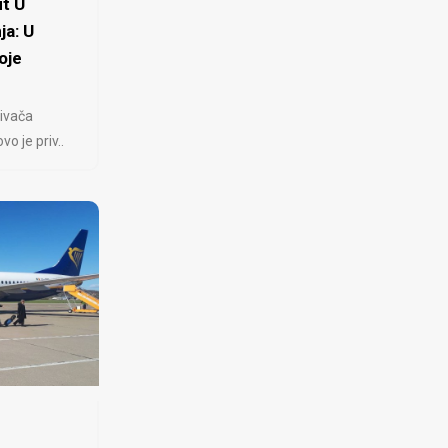
t U
ja: U
oje
ivača
 je priv..