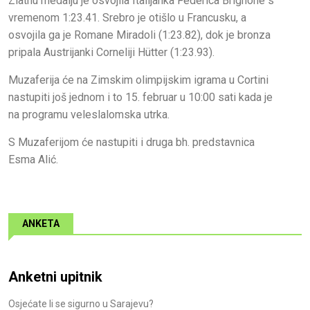
Zlatnu medalju je osvojila Italijanka Federica Brignone s
vremenom 1:23.41. Srebro je otišlo u Francusku, a
osvojila ga je Romane Miradoli (1:23.82), dok je bronza
pripala Austrijanki Corneliji Hütter (1:23.93).
Muzaferija će na Zimskim olimpijskim igrama u Cortini
nastupiti još jednom i to 15. februar u 10:00 sati kada je
na programu veleslalomska utrka.
S Muzaferijom će nastupiti i druga bh. predstavnica
Esma Alić.
ANKETA
Anketni upitnik
Osjećate li se sigurno u Sarajevu?