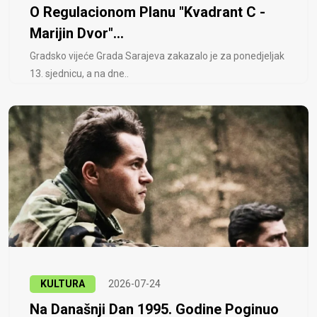
O Regulacionom Planu "Kvadrant C -
Marijin Dvor"...
Gradsko vijeće Grada Sarajeva zakazalo je za ponedjeljak
13. sjednicu, a na dne..
KULTURA
2026-07-24
Na Današnji Dan 1995. Godine Poginuo