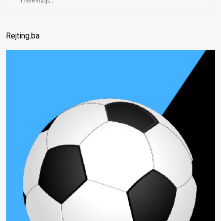
i televiziji, ..
Rejting.ba