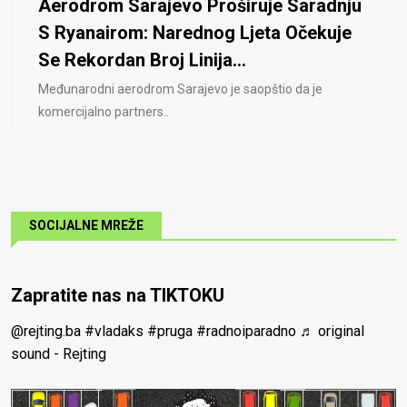
Aerodrom Sarajevo Proširuje Saradnju
S Ryanairom: Narednog Ljeta Očekuje
Se Rekordan Broj Linija...
Međunarodni aerodrom Sarajevo je saopštio da je
komercijalno partners..
SOCIJALNE MREŽE
Zapratite nas na TIKTOKU
@rejting.ba
#vladaks
#pruga
#radnoiparadno
♬ original
sound - Rejting