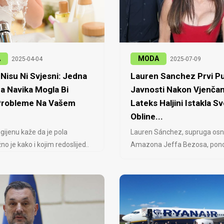
A
MODA
2025-04-04
2025-07-09
Nisu Ni Svjesni: Jedna
Lauren Sanchez Prvi Pu
a Navika Mogla Bi
Javnosti Nakon Vjenčan
 Probleme Na Vašem
Lateks Haljini Istakla Sv
Obline...
igijenu kaže da je pola
Lauren Sánchez, supruga osn
no je kako i kojim redoslijed..
Amazona Jeffa Bezosa, ponovo