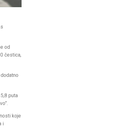
ks
še od
0 čestica,
o dodatno
25,8 puta
vo”.
nosti koje
 i