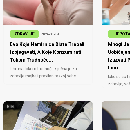
ZDRAVLJE
LJEPOT
2026-01-14
Evo Koje Namirnice Biste Trebali
Mnogi Je 
Izbjegavati, A Koje Konzumirati
Uobičajen
Tokom Trudnoće...
Izazvati
Licu...
Ishrana tokom trudnoće ključna je za
zdravlje majke i pravilan razvoj bebe...
Iako se za h
zdravlja, važ