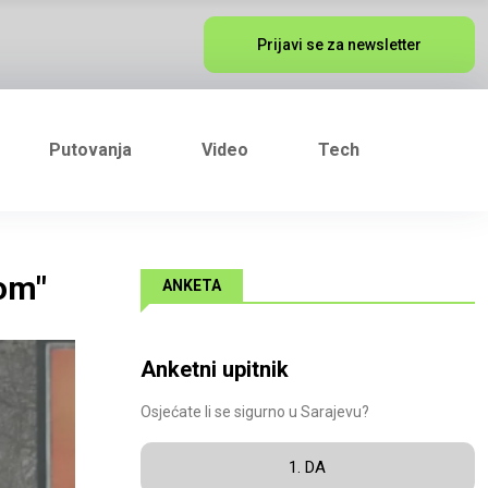
Prijavi se za newsletter
Putovanja
Video
Tech
nom"
ANKETA
Anketni upitnik
Osjećate li se sigurno u Sarajevu?
1. DA