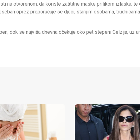
sti na otvorenom, da koriste zaštitne maske prilikom izlaska, te
Poseban oprez preporučuje se djeci, starijim osobama, trudnicama
pen, dok se najviša dnevna očekuje oko pet stepeni Celzija, uz 