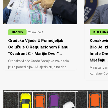
BIZNIS
KULTUR
2026-07-24
Gradsko Vijeće U Ponedjeljak
Konaković
Odlučuje O Regulacionom Planu
Bilo Je Iz
"Kvadrant C - Marijin Dvor"...
Imate One
Miješaju..
Gradsko vijeće Grada Sarajeva zakazalo
je za ponedjeljak 13. sjednicu, a na dne..
Ministar van
Konaković ob