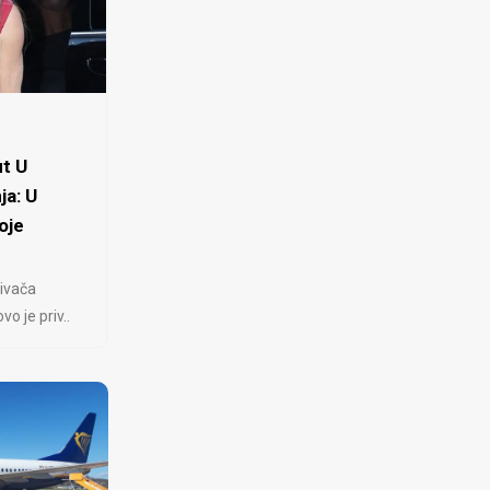
t U
ja: U
oje
ivača
 je priv..