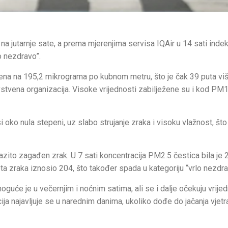
na jutarnje sate, a prema mjerenjima servisa IQAir u 14 sati inde
o nezdravo”.
erena na 195,2 mikrograma po kubnom metru, što je čak 39 puta vi
vstvena organizacija. Visoke vrijednosti zabilježene su i kod PM1
oko nula stepeni, uz slabo strujanje zraka i visoku vlažnost, št
razito zagađen zrak. U 7 sati koncentracija PM2.5 čestica bila je 
ta zraka iznosio 204, što također spada u kategoriju “vrlo nezdra
uće je u večernjim i noćnim satima, ali se i dalje očekuju vrijed
ija najavljuje se u narednim danima, ukoliko dođe do jačanja vjetra