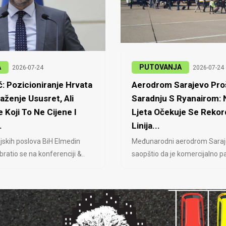
A
PUTOVANJA
2026-07-24
2026-07-24
: Pozicioniranje Hrvata
Aerodrom Sarajevo Proš
laženje Ususret, Ali
Saradnju S Ryanairom:
 Koji To Ne Cijene I
Ljeta Očekuje Se Rekor
.
Linija...
jskih poslova BiH Elmedin
Međunarodni aerodrom Saraj
ratio se na konferenciji &..
saopštio da je komercijalno pa