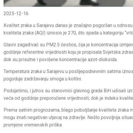
2025-12-16
Kvalitet zraka u Sarajevu danas je značajno pogoršan u odnosu 
kvaliteta zraka (AQI) iznosio je 270, što spada u kategoriju “vrl
Glavni zagađivač su PM2.5 čestice, čija je koncentracija izmj
godišnje referentne vrijednosti koju je propisala Svjetska zdra
dok su prisutne i povišene koncentracije azot-dioksida.
Temperatura zraka u Sarajevu u poslijepodnevnim satima iznosi 
pogoduje zadržavanju smoga u kotlini.
Podsjetimo, i jutros su stanovnici glavnog grada BiH udisali iz
veća od godišnje preporučene vrijednosti, dok je indeks kvalite
Prema satnim prognozama, blago poboljšanje kvaliteta zraka mog
mogu imati negativan utjecaj na zdravlje. Nešto povoljnija situac
promjene vremenskih prilika.