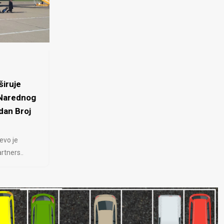
iruje
 Narednog
dan Broj
evo je
rtners..