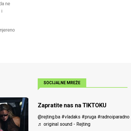
 da ne
 i
umjereno
SOCIJALNE MREŽE
Zapratite nas na TIKTOKU
@rejting.ba
#vladaks
#pruga
#radnoiparadno
♬ original sound - Rejting